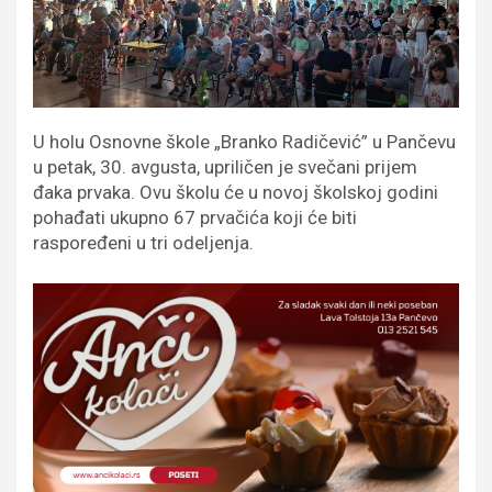
U holu Osnovne škole „Branko Radičević” u Pančevu
u petak, 30. avgusta, upriličen je svečani prijem
đaka prvaka. Ovu školu će u novoj školskoj godini
pohađati ukupno 67 prvačića koji će biti
raspoređeni u tri odeljenja.