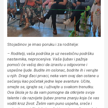
Stojadinov je imao poruku i za roditelje:
– Roditelji, vaša podrška je uz nesebičnu podršku
nastavnika, neprocenjiva. Vaša ljubav i pažnja
pomoći će vašoj deci da izrastu u odgovorne i
uspešne ljude. Budite im oslonac, bodrite ih i verujte
u njih. Dragi đaci prvaci, neka vam ovaj dan ostane u
sećanju kao početak jedne lepe avanture. Učite,
smejte se, igrajte se, i uživajte u svakom trenutku.
Ova škola je tu da vam pomogne da otkrijete svoje
talente i da razvijete ljubav prema znanju koja će vas
voditi kroz život. Želim vam puno uspeha, sreće i