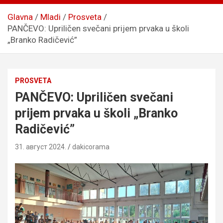
Glavna
Mladi
Prosveta
PANČEVO: Upriličen svečani prijem prvaka u školi
„Branko Radičević”
PROSVETA
PANČEVO: Upriličen svečani
prijem prvaka u školi „Branko
Radičević”
31. август 2024.
dakicorama