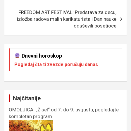
k
p
FREEDOM ART FESTIVAL: Predstava za decu,
izložba radova malih karikaturista i Dan nauke
oduševili posetioce
Dnevni horoskop
Pogledaj šta ti zvezde poručuju danas
Najčitanije
OMOLJICA: „Žisel“ od 7. do 9. avgusta, pogledajte
kompletan program