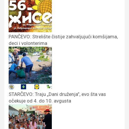
PANČEVO: Strelište čistije zahvaljujući komšijama,
deci i volonterima
STARČEVO: Traju „Dani druženja”, evo šta vas
očekuje od 4. do 10. avgusta