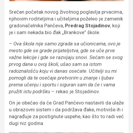
Srećan početak novog životnog poglavlja prvacima,
njihovim roditeljima i učiteljima poželeo je zamenik
gradonačelnika Pančeva,
Predrag Stojadinov
, koji
je i sam nekada bio đak „Brankove” škole.
– Ova škola nije samo zgrada sa učionicama, ovo je
mesto gde se grade prijateljstva, gde se uče prve
važne lekcije i gde se razvijaju snovi. Sećam se svog
prvog dana u ovoj školi, ušao sam sa istom
radoznalošću koju vi danas osećate. Učitelji su mi
pomogli da te osećaje pretvorim u znanje i ljubav
prema učenju i sportu i siguran sam da će i vama
pružiti istu podršku
– rekao je Stojadinov.
On je obećao da će Grad Pančevo nastaviti da ulaže
u obrazovni sistem i da podržava đake, motiviše ih i
nagrađuje za postignute uspehe, kao što to radi već
dugi niz godina.