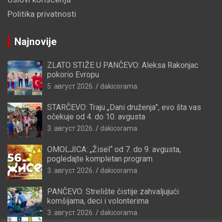
Politika privatnosti
Najnovije
ZLATO STIŽE U PANČEVO: Aleksa Rakonjac
pokorio Evropu
5. август 2026.
dakicorama
STARČEVO: Traju „Dani druženja”, evo šta vas
očekuje od 4. do 10. avgusta
3. август 2026.
dakicorama
OMOLJICA: „Žisel“ od 7. do 9. avgusta,
pogledajte kompletan program
3. август 2026.
dakicorama
PANČEVO: Strelište čistije zahvaljujući
komšijama, deci i volonterima
3. август 2026.
dakicorama