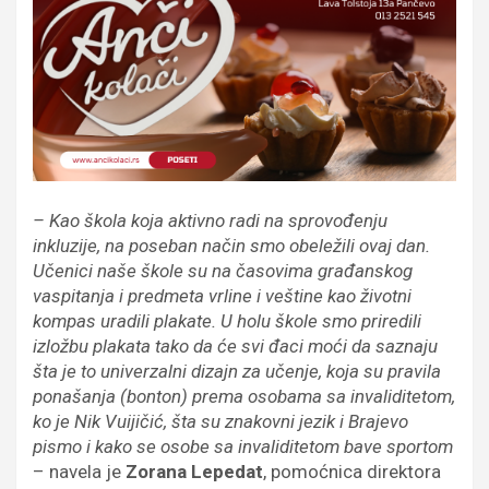
– Kao škola koja aktivno radi na sprovođenju
inkluzije, na poseban način smo obeležili ovaj dan.
Učenici naše škole su na časovima građanskog
vaspitanja i predmeta vrline i veštine kao životni
kompas uradili plakate. U holu škole smo priredili
izložbu plakata tako da će svi đaci moći da saznaju
šta je to univerzalni dizajn za učenje, koja su pravila
ponašanja (bonton) prema osobama sa invaliditetom,
ko je Nik Vuijičić, šta su znakovni jezik i Brajevo
pismo i kako se osobe sa invaliditetom bave sportom
– navela je
Zorana Lepedat
, pomoćnica direktora