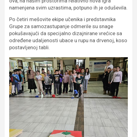
ova, na našim prostorima relativno nova igra
namenjena svim uzrastima, potpuno ih je oduševila.
Po četiri mešovite ekipe učenika i predstavnika
Grupe za samozastupanje odmerile su snage
pokušavajući da specijalno dizajnirane vrećice sa
određene udaljenosti ubace u rupu na drvenoj, koso
postavljenoj tabli.