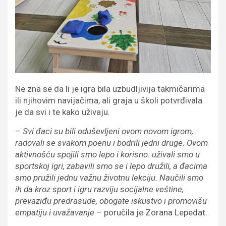
Ne zna se da li je igra bila uzbudljivija takmičarima
ili njihovim navijačima, ali graja u školi potvrđivala
je da svi i te kako uživaju.
– Svi đaci su bili oduševljeni ovom novom igrom,
radovali se svakom poenu i bodrili jedni druge. Ovom
aktivnošću spojili smo lepo i korisno: uživali smo u
sportskoj igri, zabavili smo se i lepo družili, a đacima
smo pružili jednu važnu životnu lekciju. Naučili smo
ih da kroz sport i igru razviju socijalne veštine,
prevaziđu predrasude, obogate iskustvo i promovišu
empatiju i uvažavanje
– poručila je Zorana Lepedat.