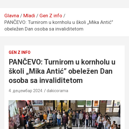
Glavna
Mladi
Gen Z info
PANČEVO: Turnirom u kornholu u školi „Mika Antić”
obeležen Dan osoba sa invaliditetom
GEN Z INFO
PANČEVO: Turnirom u kornholu u
školi „Mika Antić” obeležen Dan
osoba sa invaliditetom
4. децембар 2024.
dakicorama