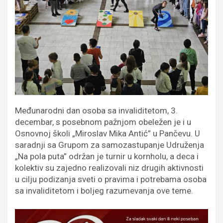
Međunarodni dan osoba sa invaliditetom, 3.
decembar, s posebnom pažnjom obeležen je i u
Osnovnoj školi „Miroslav Mika Antić” u Pančevu. U
saradnji sa Grupom za samozastupanje Udruženja
„Na pola puta” održan je turnir u kornholu, a deca i
kolektiv su zajedno realizovali niz drugih aktivnosti
u cilju podizanja sveti o pravima i potrebama osoba
sa invaliditetom i boljeg razumevanja ove teme.