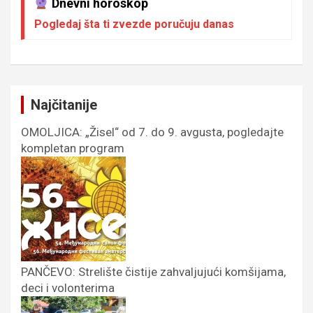
Dnevni horoskop
Pogledaj šta ti zvezde poručuju danas
Najčitanije
OMOLJICA: „Žisel“ od 7. do 9. avgusta, pogledajte
kompletan program
PANČEVO: Strelište čistije zahvaljujući komšijama,
deci i volonterima