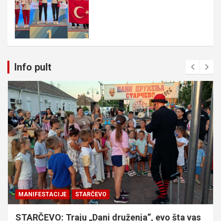
Info pult
MANIFESTACIJE
STARČEVO
STARČEVO: Traju „Dani druženja”, evo šta vas