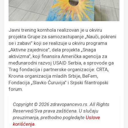
Javni trening kornhola realizovan je u okviru
projekta Grupe za samozastupanje „Nauči, pokreni
se i zabavi” koji se realizuje u okviru programa
„Aktivne zajednice”, dela projekta „Snaga
aktivizma”, koji finansira Američka agencija za
međunarodni razvoj USAID Serbia, a sprovode ga
Trag fondacija i partnerske organizacije: CRTA,
Krovna organizacija mladih Srbije, BeFem,
Fondacija „Slavko Ćuruvija” i Srpski filantropski
forum.
Copyright © 2026 zdravopancevo.rs. All Rights
Reserved/Sva prava zaštićena.
U slučaju
preuzimanja, prethodno pogledajte
Uslove
korišćenja
.