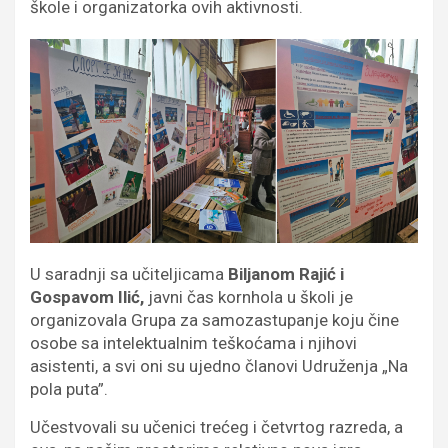
škole i organizatorka ovih aktivnosti.
U saradnji sa učiteljicama
Biljanom Rajić i
Gospavom Ilić,
javni čas kornhola u školi je
organizovala Grupa za samozastupanje koju čine
osobe sa intelektualnim teškoćama i njihovi
asistenti, a svi oni su ujedno članovi Udruženja „Na
pola puta”.
Učestvovali su učenici trećeg i četvrtog razreda, a