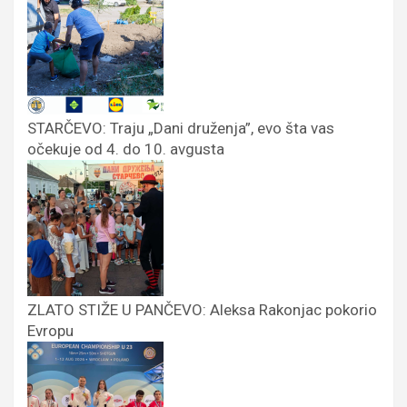
STARČEVO: Traju „Dani druženja”, evo šta vas
očekuje od 4. do 10. avgusta
ZLATO STIŽE U PANČEVO: Aleksa Rakonjac pokorio
Evropu