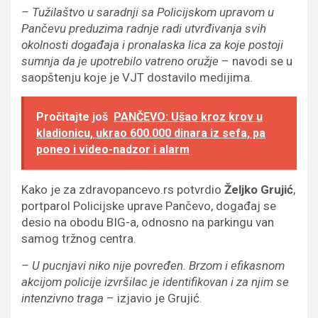
– Tužilaštvo u saradnji sa Policijskom upravom u
Pančevu preduzima radnje radi utvrđivanja svih
okolnosti događaja i pronalaska lica za koje postoji
sumnja da je upotrebilo vatreno oružje
– navodi se u
saopštenju koje je VJT dostavilo medijima.
Pročitajte još
PANČEVO: Ušao kroz krov u
kladionicu, ukrao 600.000 dinara iz sefa, pa
poneo i video-nadzor i alarm
Kako je za zdravopancevo.rs potvrdio
Željko Grujić
,
portparol Policijske uprave Pančevo, događaj se
desio na obodu BIG-a, odnosno na parkingu van
samog tržnog centra.
– U pucnjavi niko nije povređen. Brzom i efikasnom
akcijom policije izvršilac je identifikovan i za njim se
intenzivno traga
– izjavio je Grujić.