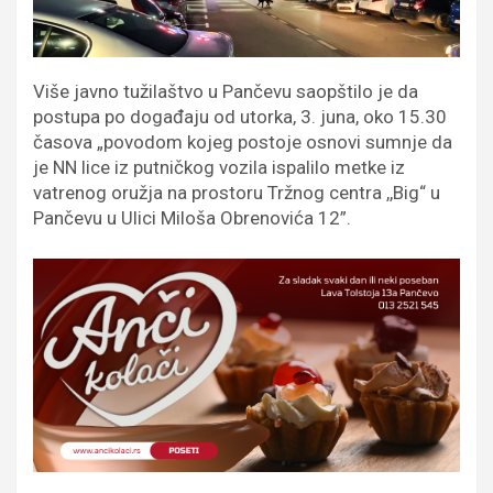
Više javno tužilaštvo u Pančevu saopštilo je da
postupa po događaju od utorka, 3. juna, oko 15.30
časova „povodom kojeg postoje osnovi sumnje da
je NN lice iz putničkog vozila ispalilo metke iz
vatrenog oružja na prostoru Tržnog centra ,,Big“ u
Pančevu u Ulici Miloša Obrenovića 12”.