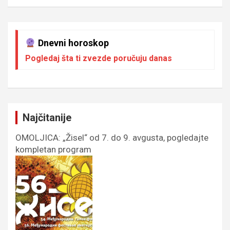
Dnevni horoskop
Pogledaj šta ti zvezde poručuju danas
Najčitanije
OMOLJICA: „Žisel“ od 7. do 9. avgusta, pogledajte
kompletan program