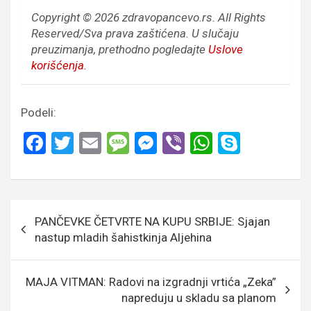
Copyright © 2026 zdravopancevo.rs. All Rights
Reserved/Sva prava zaštićena.
U slučaju
preuzimanja, prethodno pogledajte
Uslove
korišćenja
.
Podeli:
F
T
E
M
M
Vi
W
S
a
wi
m
es
es
b
h
ky
ce
tt
ail
s
se
er
at
p
b
er
a
n
s
e
Кретање
PANČEVKE ČETVRTE NA KUPU SRBIJE: Sjajan
o
g
g
A
чланка
nastup mladih šahistkinja Aljehina
o
e
er
p
k
p
MAJA VITMAN: Radovi na izgradnji vrtića „Zeka”
napreduju u skladu sa planom