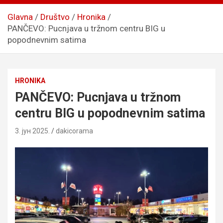
Glavna
Društvo
Hronika
PANČEVO: Pucnjava u tržnom centru BIG u
popodnevnim satima
HRONIKA
PANČEVO: Pucnjava u tržnom
centru BIG u popodnevnim satima
3. јун 2025.
dakicorama