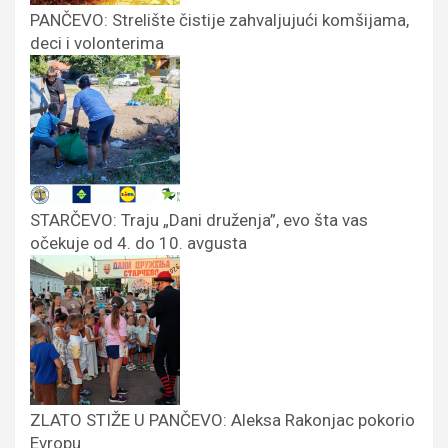
PANČEVO: Strelište čistije zahvaljujući komšijama,
deci i volonterima
STARČEVO: Traju „Dani druženja”, evo šta vas
očekuje od 4. do 10. avgusta
ZLATO STIŽE U PANČEVO: Aleksa Rakonjac pokorio
Evropu