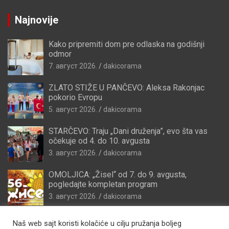
Najnovije
Kako pripremiti dom pre odlaska na godišnji
odmor
7. август 2026.
dakicorama
ZLATO STIŽE U PANČEVO: Aleksa Rakonjac
pokorio Evropu
5. август 2026.
dakicorama
STARČEVO: Traju „Dani druženja”, evo šta vas
očekuje od 4. do 10. avgusta
3. август 2026.
dakicorama
OMOLJICA: „Žisel“ od 7. do 9. avgusta,
pogledajte kompletan program
3. август 2026.
dakicorama
Naš web sajt koristi kolačiće u cilju pružanja boljeg