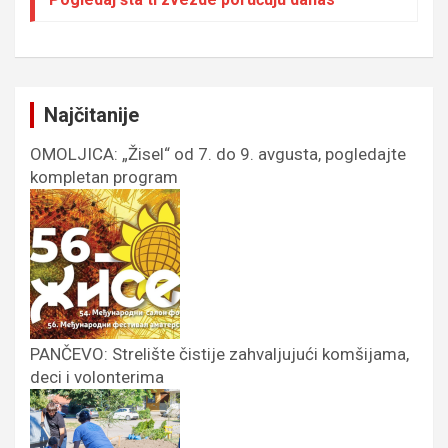
Najčitanije
OMOLJICA: „Žisel“ od 7. do 9. avgusta, pogledajte
kompletan program
PANČEVO: Strelište čistije zahvaljujući komšijama,
deci i volonterima