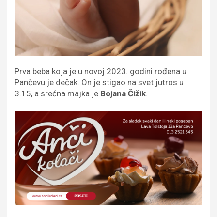
Prva beba koja je u novoj 2023. godini rođena u
Pančevu je dečak. On je stigao na svet jutros u
3.15, a srećna majka je
Bojana Čižik
.