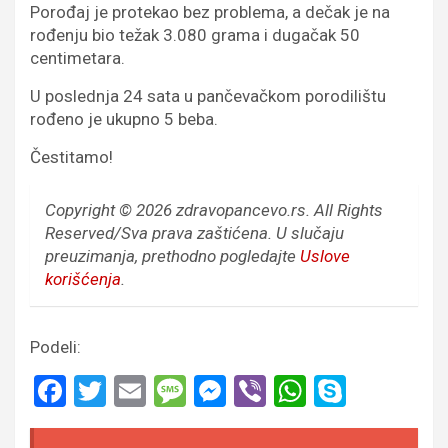
Porođaj je protekao bez problema, a dečak je na
rođenju bio težak 3.080 grama i dugačak 50
centimetara.
U poslednja 24 sata u pančevačkom porodilištu
rođeno je ukupno 5 beba.
Čestitamo!
Copyright © 2026 zdravopancevo.rs. All Rights
Reserved/Sva prava zaštićena.
U slučaju
preuzimanja, prethodno pogledajte
Uslove
korišćenja
.
Podeli:
F
T
E
M
M
Vi
W
S
a
wi
m
es
es
b
h
ky