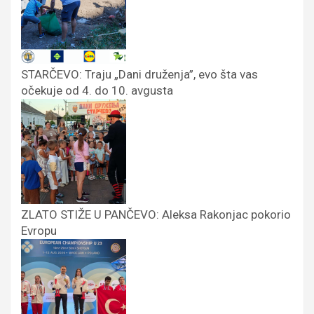
STARČEVO: Traju „Dani druženja”, evo šta vas
očekuje od 4. do 10. avgusta
ZLATO STIŽE U PANČEVO: Aleksa Rakonjac pokorio
Evropu