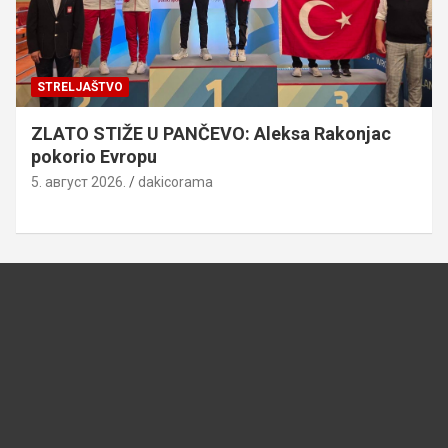
STRELJAŠTVO
ZLATO STIŽE U PANČEVO: Aleksa Rakonjac
pokorio Evropu
5. август 2026.
dakicorama