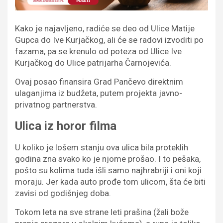
Kako je najavljeno, radiće se deo od Ulice Matije
Gupca do Ive Kurjačkog, ali će se radovi izvoditi po
fazama, pa se krenulo od poteza od Ulice Ive
Kurjačkog do Ulice patrijarha Čarnojevića.
Ovaj posao finansira Grad Pančevo direktnim
ulaganjima iz budžeta, putem projekta javno-
privatnog partnerstva.
Ulica iz horor filma
U koliko je lošem stanju ova ulica bila proteklih
godina zna svako ko je njome prošao. I to pešaka,
pošto su kolima tuda išli samo najhrabriji i oni koji
moraju. Jer kada auto prođe tom ulicom, šta će biti
zavisi od godišnjeg doba.
Tokom leta na sve strane leti prašina (žali bože