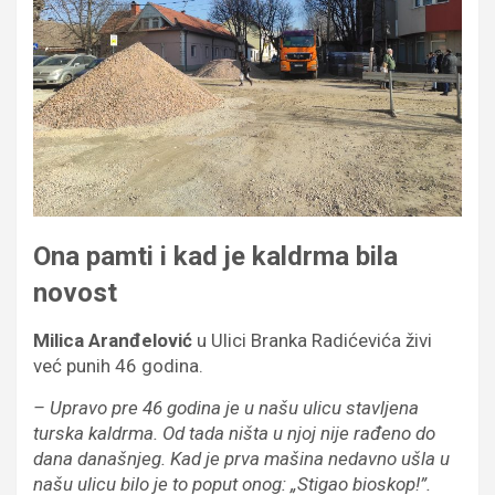
Ona pamti i kad je kaldrma bila
novost
Milica Aranđelović
u Ulici Branka Radićevića živi
već punih 46 godina.
– Upravo pre 46 godina je u našu ulicu stavljena
turska kaldrma. Od tada ništa u njoj nije rađeno do
dana današnjeg. Kad je prva mašina nedavno ušla u
našu ulicu bilo je to poput onog: „Stigao bioskop!”.