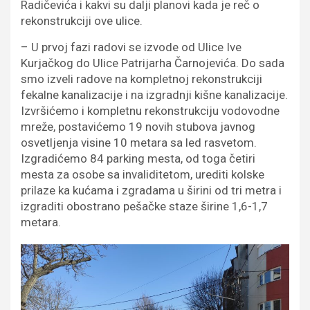
Radičevića i kakvi su dalji planovi kada je reč o
rekonstrukciji ove ulice.
– U prvoj fazi radovi se izvode od Ulice Ive
Kurjačkog do Ulice Patrijarha Čarnojevića. Do sada
smo izveli radove na kompletnoj rekonstrukciji
fekalne kanalizacije i na izgradnji kišne kanalizacije.
Izvršićemo i kompletnu rekonstrukciju vodovodne
mreže, postavićemo 19 novih stubova javnog
osvetljenja visine 10 metara sa led rasvetom.
Izgradićemo 84 parking mesta, od toga četiri
mesta za osobe sa invaliditetom, urediti kolske
prilaze ka kućama i zgradama u širini od tri metra i
izgraditi obostrano pešačke staze širine 1,6-1,7
metara.