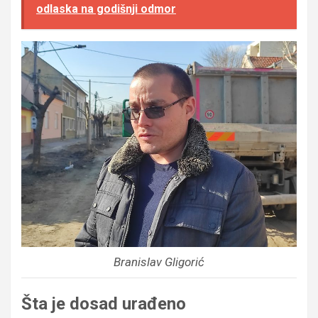
odlaska na godišnji odmor
Branislav Gligorić
Šta je dosad urađeno