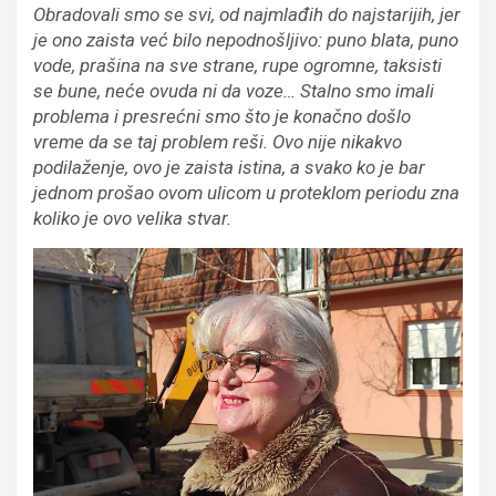
Obradovali smo se svi, od najmlađih do najstarijih, jer
je ono zaista već bilo nepodnošljivo: puno blata, puno
vode, prašina na sve strane, rupe ogromne, taksisti
se bune, neće ovuda ni da voze… Stalno smo imali
problema i presrećni smo što je konačno došlo
vreme da se taj problem reši. Ovo nije nikakvo
podilaženje, ovo je zaista istina, a svako ko je bar
jednom prošao ovom ulicom u proteklom periodu zna
koliko je ovo velika stvar.