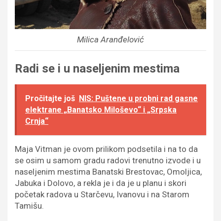
Milica Aranđelović
Radi se i u naseljenim mestima
Pročitajte još
NIS: Puštene u probni rad gasne
elektrane „Banatsko Miloševo“ i „Srpska
Crnja“
Maja Vitman je ovom prilikom podsetila i na to da
se osim u samom gradu radovi trenutno izvode i u
naseljenim mestima Banatski Brestovac, Omoljica,
Jabuka i Dolovo, a rekla je i da je u planu i skori
početak radova u Starčevu, Ivanovu i na Starom
Tamišu.