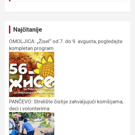
Najčitanije
OMOLJICA: „Žisel“ od 7. do 9. avgusta, pogledajte
kompletan program
PANČEVO: Strelište čistije zahvaljujući komšijama,
deci i volonterima