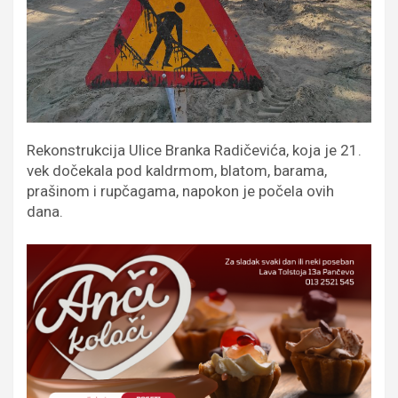
Rekonstrukcija Ulice Branka Radičevića, koja je 21.
vek dočekala pod kaldrmom, blatom, barama,
prašinom i rupčagama, napokon je počela ovih
dana.