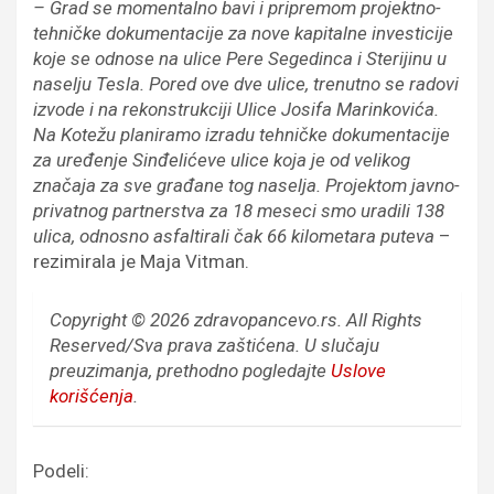
– Grad se momentalno bavi i pripremom projektno-
tehničke dokumentacije za nove kapitalne investicije
koje se odnose na ulice Pere Segedinca i Sterijinu u
naselju Tesla. Pored ove dve ulice, trenutno se radovi
izvode i na rekonstrukciji Ulice Josifa Marinkovića.
Na Kotežu planiramo izradu tehničke dokumentacije
za uređenje Sinđelićeve ulice koja je od velikog
značaja za sve građane tog naselja. Projektom javno-
privatnog partnerstva za 18 meseci smo uradili 138
ulica, odnosno asfaltirali čak 66 kilometara puteva
–
rezimirala je Maja Vitman.
Copyright © 2026 zdravopancevo.rs. All Rights
Reserved/Sva prava zaštićena.
U slučaju
preuzimanja, prethodno pogledajte
Uslove
korišćenja
.
Podeli: