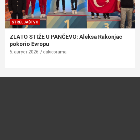
STRELJAŠTVO
ZLATO STIŽE U PANČEVO: Aleksa Rakonjac
pokorio Evropu
5. август 2026.
dakicorama