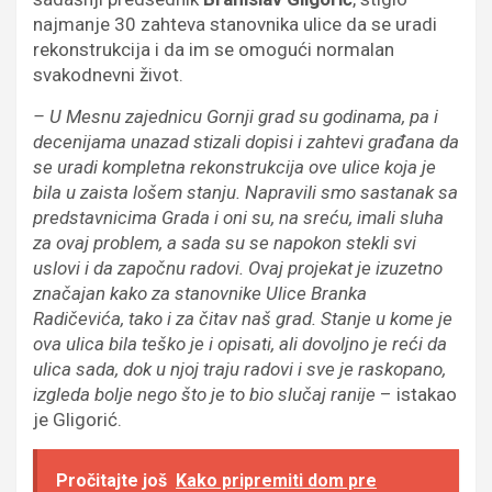
najmanje 30 zahteva stanovnika ulice da se uradi
rekonstrukcija i da im se omogući normalan
svakodnevni život.
– U Mesnu zajednicu Gornji grad su godinama, pa i
decenijama unazad stizali dopisi i zahtevi građana da
se uradi kompletna rekonstrukcija ove ulice koja je
bila u zaista lošem stanju. Napravili smo sastanak sa
predstavnicima Grada i oni su, na sreću, imali sluha
za ovaj problem, a sada su se napokon stekli svi
uslovi i da započnu radovi. Ovaj projekat je izuzetno
značajan kako za stanovnike Ulice Branka
Radičevića, tako i za čitav naš grad. Stanje u kome je
ova ulica bila teško je i opisati, ali dovoljno je reći da
ulica sada, dok u njoj traju radovi i sve je raskopano,
izgleda bolje nego što je to bio slučaj ranije
– istakao
je Gligorić.
Pročitajte još
Kako pripremiti dom pre