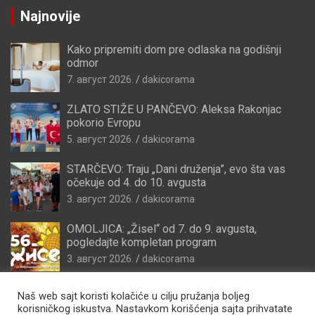
Najnovije
Kako pripremiti dom pre odlaska na godišnji
odmor
7. август 2026.
dakicorama
ZLATO STIŽE U PANČEVO: Aleksa Rakonjac
pokorio Evropu
5. август 2026.
dakicorama
STARČEVO: Traju „Dani druženja”, evo šta vas
očekuje od 4. do 10. avgusta
3. август 2026.
dakicorama
OMOLJICA: „Žisel“ od 7. do 9. avgusta,
pogledajte kompletan program
3. август 2026.
dakicorama
Naš web sajt koristi kolačiće u cilju pružanja boljeg
korisničkog iskustva. Nastavkom korišćenja sajta prihvatate