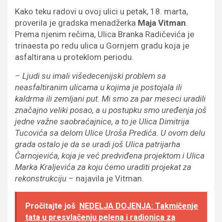
Kako teku radovi u ovoj ulici u petak, 18. marta,
proverila je gradska menadžerka
Maja Vitman
.
Prema njenim rečima, Ulica Branka Radičevića je
trinaesta po redu ulica u Gornjem gradu koja je
asfaltirana u proteklom periodu.
– Ljudi su imali višedecenijski problem sa
neasfaltiranim ulicama u kojima je postojala ili
kaldrma ili zemljani put. Mi smo za par meseci uradili
značajno veliki posao, a u postupku smo uređenja još
jedne važne saobraćajnice, a to je Ulica Dimitrija
Tucovića sa delom Ulice Uroša Predića. U ovom delu
grada ostalo je da se uradi još Ulica patrijarha
Čarnojevića, koja je već predviđena projektom i Ulica
Marka Kraljevića za koju ćemo uraditi projekat za
rekonstrukciju
– najavila je Vitman.
Pročitajte još
NEDELJA DOJENJA: Takmičenje
tata u presvlačenju pelena i radionica za