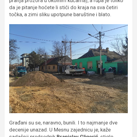
pranja prozora u okolnim kućama), a rupa je toliko
da je pitanje hoćete li stići do kraja na sva četiri
točka, a zimi sliku upotpune baruštine i blato.
Građani su se, naravno, bunili. I to najmanje dve
decenije unazad. U Mesnu zajednicu je, kaže
sadašnji predsednik
Branislav Gligorić
, stiglo