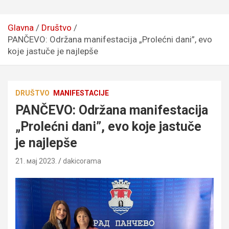
Glavna
Društvo
PANČEVO: Održana manifestacija „Prolećni dani”, evo
koje jastuče je najlepše
DRUŠTVO
MANIFESTACIJE
PANČEVO: Održana manifestacija
„Prolećni dani”, evo koje jastuče
je najlepše
21. мај 2023.
dakicorama