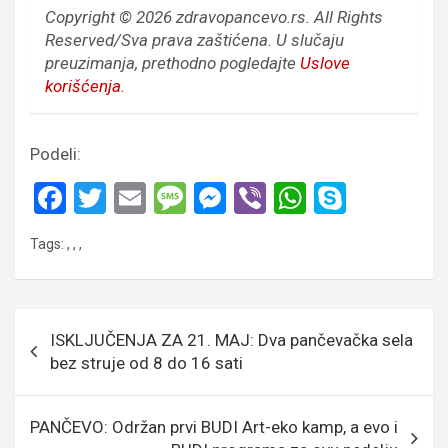
Copyright © 2026 zdravopancevo.rs. All Rights
Reserved/Sva prava zaštićena.
U slučaju
preuzimanja, prethodno pogledajte
Uslove
korišćenja
.
Podeli:
F
T
E
M
M
Vi
W
S
a
wi
m
es
es
b
h
ky
Tags:
,
,
,
ce
tt
ail
s
se
er
at
p
b
er
a
n
s
e
o
g
g
A
Кретање
ISKLJUČENJA ZA 21. MAJ: Dva pančevačka sela
o
e
er
p
чланка
bez struje od 8 do 16 sati
k
p
PANČEVO: Održan prvi BUDI Art-eko kamp, a evo i