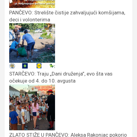
PANČEVO: Strelište čistije zahvaljujući komšijama,
deci i volonterima
STARČEVO: Traju „Dani druženja”, evo šta vas
očekuje od 4. do 10. avgusta
ZLATO STIŽE U PANČEVO: Aleksa Rakonjac pokorio