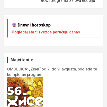
BUDI programa za ovu nedelju
Dnevni horoskop
Pogledaj šta ti zvezde poručuju danas
Najčitanije
OMOLJICA: „Žisel“ od 7. do 9. avgusta, pogledajte
kompletan program