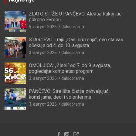
ZLATO STIŽE U PANČEVO: Aleksa Rakonjac
pokorio Evropu
5. август 2026.
dakicorama
STARČEVO: Traju „Dani druženja”, evo šta vas
očekuje od 4. do 10. avgusta
3. август 2026.
dakicorama
OMOLJICA: „Žisel“ od 7. do 9. avgusta,
pogledajte kompletan program
3. август 2026.
dakicorama
PANČEVO: Strelište čistije zahvaljujući
komšijama, deci i volonterima
3. август 2026.
dakicorama