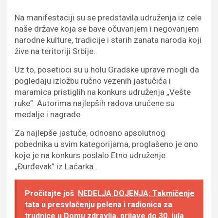
Na manifestaciji su se predstavila udruženja iz cele
naše države koja se bave očuvanjem i negovanjem
narodne kulture, tradicije i starih zanata naroda koji
žive na teritoriji Srbije.
Uz to, posetioci su u holu Gradske uprave mogli da
pogledaju izložbu ručno vezenih jastučića i
maramica pristiglih na konkurs udruženja „Vešte
ruke”. Autorima najlepših radova uručene su
medalje i nagrade.
Za najlepše jastuče, odnosno apsolutnog
pobednika u svim kategorijama, proglašeno je ono
koje je na konkurs poslalo Etno udruženje
„Đurđevak” iz Laćarka.
Pročitajte još
NEDELJA DOJENJA: Takmičenje
tata u presvlačenju pelena i radionica za
trudnice u Domu zdravlja, prijave do 30. jula