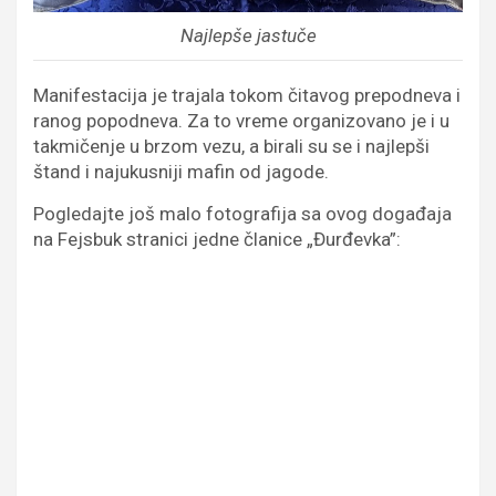
Najlepše jastuče
Manifestacija je trajala tokom čitavog prepodneva i
ranog popodneva. Za to vreme organizovano je i u
takmičenje u brzom vezu, a birali su se i najlepši
štand i najukusniji mafin od jagode.
Pogledajte još malo fotografija sa ovog događaja
na Fejsbuk stranici jedne članice „Đurđevka”: