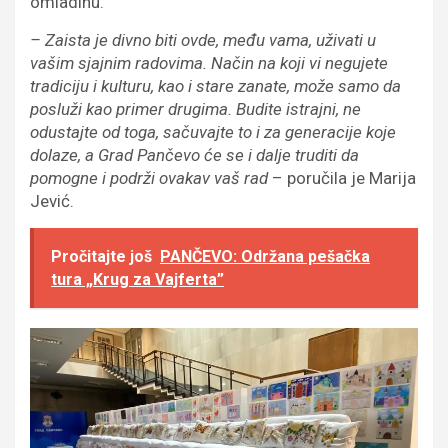
omladinu.
– Zaista je divno biti ovde, među vama, uživati u
vašim sjajnim radovima. Način na koji vi negujete
tradiciju i kulturu, kao i stare zanate, može samo da
posluži kao primer drugima. Budite istrajni, ne
odustajte od toga, sačuvajte to i za generacije koje
dolaze, a Grad Pančevo će se i dalje truditi da
pomogne i podrži ovakav vaš rad
– poručila je Marija
Jević.
Pročitajte još
PANČEVO: Održana pešačka
tura „Krug za Vajferta”