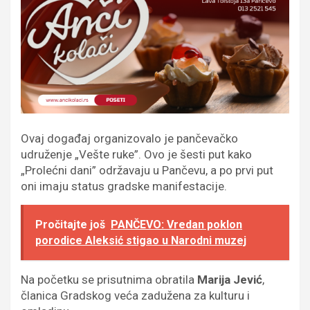
Ovaj događaj organizovalo je pančevačko
udruženje „Vešte ruke”. Ovo je šesti put kako
„Prolećni dani” održavaju u Pančevu, a po prvi put
oni imaju status gradske manifestacije.
Pročitajte još
PANČEVO: Vredan poklon
porodice Aleksić stigao u Narodni muzej
Na početku se prisutnima obratila
Marija Jević
,
članica Gradskog veća zadužena za kulturu i