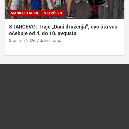
MANIFESTACIJE
STARČEVO
STARČEVO: Traju „Dani druženja”, evo šta vas
očekuje od 4. do 10. avgusta
3. август 2026.
dakicorama