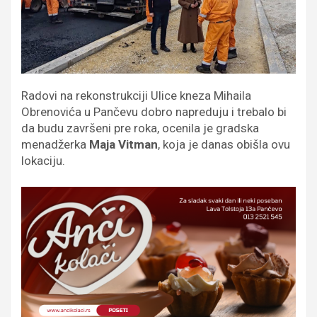
Radovi na rekonstrukciji Ulice kneza Mihaila
Obrenovića u Pančevu dobro napreduju i trebalo bi
da budu završeni pre roka, ocenila je gradska
menadžerka
Maja Vitman
, koja je danas obišla ovu
lokaciju.