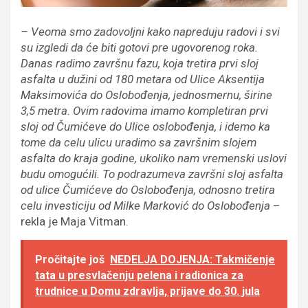
– Veoma smo zadovoljni kako napreduju radovi i svi
su izgledi da će biti gotovi pre ugovorenog roka.
Danas radimo završnu fazu, koja tretira prvi sloj
asfalta u dužini od 180 metara od Ulice Aksentija
Maksimovića do Oslobođenja, jednosmernu, širine
3,5 metra. Ovim radovima imamo kompletiran prvi
sloj od Čumićeve do Ulice oslobođenja, i idemo ka
tome da celu ulicu uradimo sa završnim slojem
asfalta do kraja godine, ukoliko nam vremenski uslovi
budu omogućili. To podrazumeva završni sloj asfalta
od ulice Čumićeve do Oslobođenja, odnosno tretira
celu investiciju od Milke Marković do Oslobođenja
–
rekla je Maja Vitman.
Pročitajte još
NEDELJA DOJENJA: Takmičenje
tata u presvlačenju pelena i radionica za
trudnice u Domu zdravlja, prijave do 30. jula