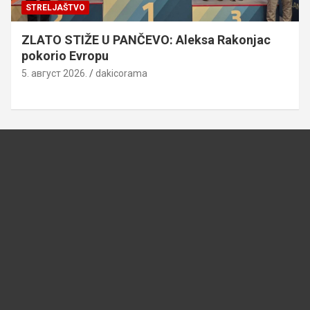
STRELJAŠTVO
ZLATO STIŽE U PANČEVO: Aleksa Rakonjac
pokorio Evropu
5. август 2026.
dakicorama