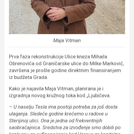
Maja Vitman
Prva faza rekonstrukcije Ulice kneza Mihaila
Obrenovića od Graničarske ulice do Milke Marković,
završena je prošle godine direktnim finansiranjem
iz budžeta Grada.
Kako je najavila Maja Vitman, planirana je i
izgradnja novog kružnog toka kod „Ljubičeva.
– U naselju Tesla ima postoji potreba za još dosta
ulaganja. Sledeće godine krećemo u radove u
Sterijinoj ulici. Ona je jedna od frekventnijih
saobraćajnica. Sredstva za izvođenje smo dobili po