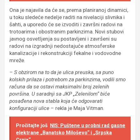
Ona je najavila da će se, prema planiranoj dinamici,
u toku sledeće nedelje raditi na nivelaciji slivnika i
šahti, a uporedo će se izvoditi i završni radovi na
trotoarima i obostranim parkinzima. Novi stubovi
javnog osvetljenja su postavljeni i završeni su
radovi na izgradnji nedostajuće atmosferske
kanalizacije i rekonstrukciji fekalne i vodovodne
mreže.
– S obzirom na to da je ulica preuska, sa puno
kolskih prilaza i potrebom za parkinzima, vodili smo
računa da se ostavi maksimalni broj zelenih
površina. U saradnji sa JKP „Zelenilom“ biće
posađena nova stabla koja će odgovarati
konfiguraciji ulice
– rekla je Maja Vitman.
Pročitajte još
NIS: Puštene u probni rad gasne
elektrane „Banatsko Miloševo“ i „Srpska
Crnja“