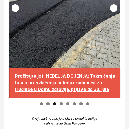
Pročitajte još
NEDELJA DOJENJA: Takmičenje
tata u presvlačenju pelena i radionica za
trudnice u Domu zdravlja, prijave do 30. jula