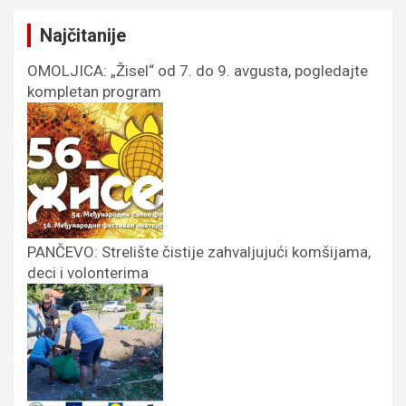
Najčitanije
OMOLJICA: „Žisel“ od 7. do 9. avgusta, pogledajte
kompletan program
PANČEVO: Strelište čistije zahvaljujući komšijama,
deci i volonterima