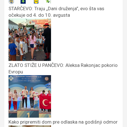
STARČEVO: Traju „Dani druženja”, evo šta vas
očekuje od 4. do 10. avgusta
ZLATO STIŽE U PANČEVO: Aleksa Rakonjac pokorio
Evropu
Kako pripremiti dom pre odlaska na godišnji odmor