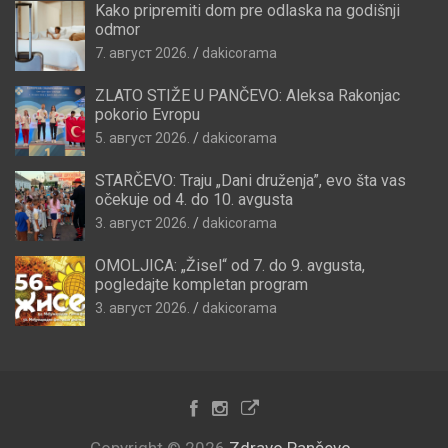
Kako pripremiti dom pre odlaska na godišnji
odmor
7. август 2026.
dakicorama
ZLATO STIŽE U PANČEVO: Aleksa Rakonjac
pokorio Evropu
5. август 2026.
dakicorama
STARČEVO: Traju „Dani druženja”, evo šta vas
očekuje od 4. do 10. avgusta
3. август 2026.
dakicorama
OMOLJICA: „Žisel“ od 7. do 9. avgusta,
pogledajte kompletan program
3. август 2026.
dakicorama