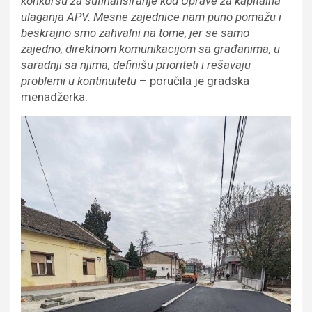
konkursu za sufinansiranje kod Uprave za kapitalna
ulaganja APV. Mesne zajednice nam puno pomažu i
beskrajno smo zahvalni na tome, jer se samo
zajedno, direktnom komunikacijom sa građanima, u
saradnji sa njima, definišu prioriteti i rešavaju
problemi u kontinuitetu
– poručila je gradska
menadžerka.