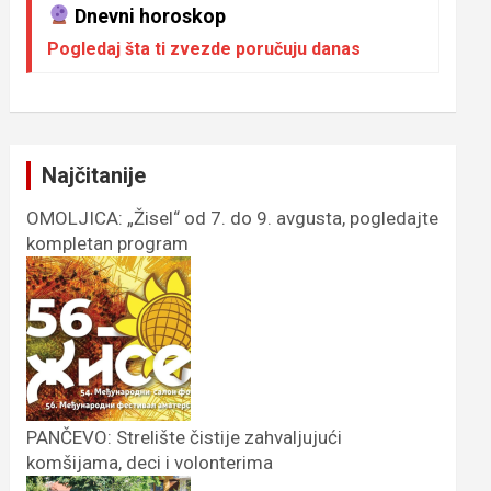
Dnevni horoskop
Pogledaj šta ti zvezde poručuju danas
Najčitanije
OMOLJICA: „Žisel“ od 7. do 9. avgusta, pogledajte
kompletan program
PANČEVO: Strelište čistije zahvaljujući
komšijama, deci i volonterima