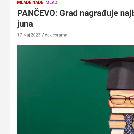
MLADE NADE
MLADI
PANČEVO: Grad nagrađuje najbol
juna
17. мај 2023.
dakicorama