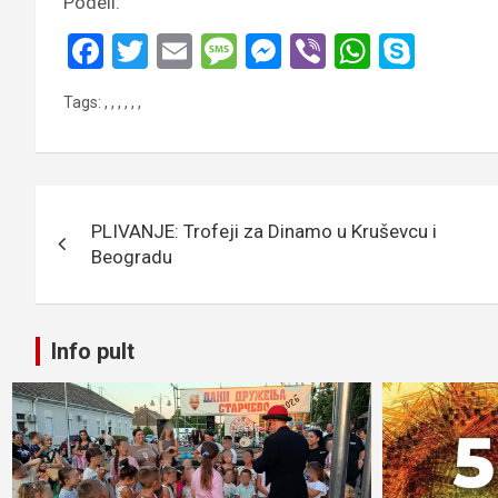
Podeli:
F
T
E
M
M
Vi
W
S
a
wi
m
es
es
b
h
ky
Tags:
,
,
,
,
,
,
ce
tt
ail
s
se
er
at
p
b
er
a
n
s
e
o
g
g
A
Кретање
o
e
er
p
PLIVANJE: Trofeji za Dinamo u Kruševcu i
чланка
k
p
Beogradu
Info pult