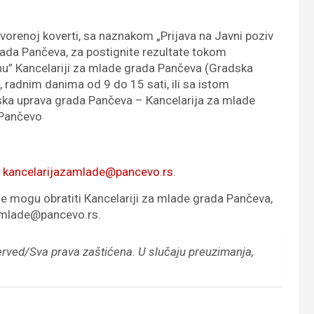
orenoj koverti, sa naznakom „Prijava na Javni poziv
ada Pančeva, za postignite rezultate tokom
nu” Кancelariji za mlade grada Pančeva (Gradska
, radnim danima od 9 do 15 sati, ili sa istom
ka uprava grada Pančeva – Кancelarija za mlade
0 Pančevo
l
kancelarijazamlade@pancevo.rs
.
se mogu obratiti Кancelariji za mlade grada Pančeva,
zamlade@pancevo.rs.
erved/Sva prava zaštićena.
U slučaju preuzimanja,