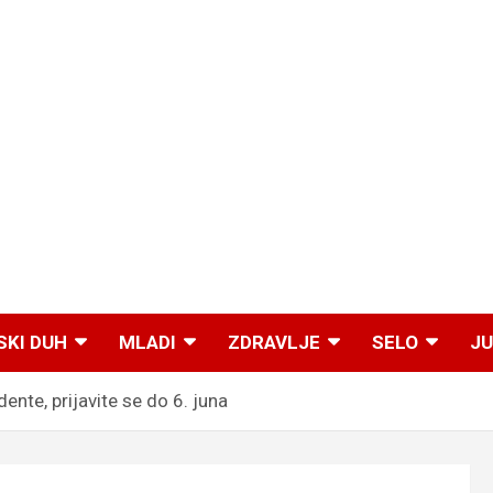
SKI DUH
MLADI
ZDRAVLJE
SELO
JU
nte, prijavite se do 6. juna