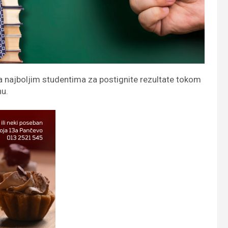
a najboljim studentima za postignite rezultate tokom
nu.