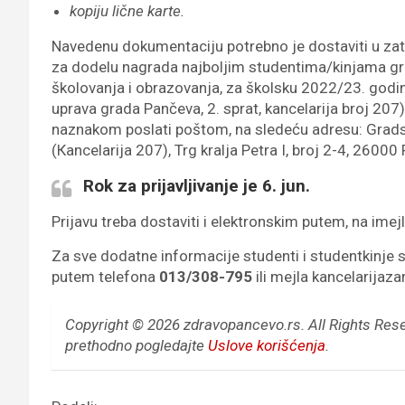
kopiju lične karte.
Navedenu dokumentaciju potrebno je dostaviti u zatv
za dodelu nagrada najboljim studentima/kinjama gr
školovanja i obrazovanja, za školsku 2022/23. godi
uprava grada Pančeva, 2. sprat, kancelarija broj 207)
naznakom poslati poštom, na sledeću adresu: Grads
(Кancelarija 207), Trg kralja Petra I, broj 2-4, 2600
Rok za prijavljivanje je 6. jun.
Prijavu treba dostaviti i elektronskim putem, na imej
Za sve dodatne informacije studenti i studentkinje 
putem telefona
013/308-795
ili mejla kancelarija
Copyright © 2026 zdravopancevo.rs. All Rights Res
prethodno pogledajte
Uslove korišćenja
.