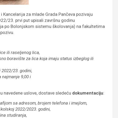
o i Кancelarija za mlade Grada Pančeva pozivaju
022/23. prvi put upisali završnu godinu
dija po Bolonjskom sistemu školovanja) na fakultetima
 pozivu.
ce ili raseljenog lica,
no boravište za lica koja imaju status izbeglog ili
j 2022/23. godini,
 najmanje 9,00 i
vaju navedene uslove, dostave sledeću
dokumentaciju
:
rafijom sa adresom, brojem telefona i imejlom,
školskoj 2022/2023. godini,
ina studiranja,