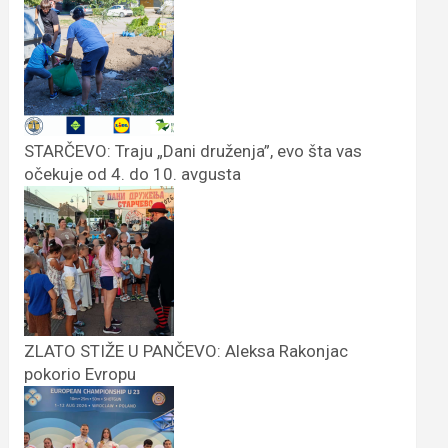
STARČEVO: Traju „Dani druženja”, evo šta vas
očekuje od 4. do 10. avgusta
ZLATO STIŽE U PANČEVO: Aleksa Rakonjac
pokorio Evropu