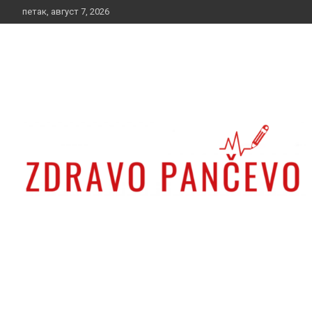
Skip
петак, август 7, 2026
to
content
Zdravo Pančevo