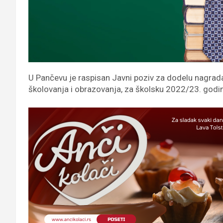
U Pančevu je raspisan Javni poziv za dodelu nagrad
školovanja i obrazovanja, za školsku 2022/23. godi