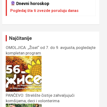
Dnevni horoskop
Pogledaj šta ti zvezde poručuju danas
Najčitanije
OMOLJICA: „Žisel“ od 7. do 9. avgusta, pogledajte
kompletan program
PANČEVO: Strelište čistije zahvaljujući
komšijama, deci i volonterima