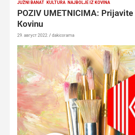
JUŽNI BANAT
KULTURA
NAJBOLJE IZ KOVINA
POZIV UMETNICIMA: Prijavite 
Кovinu
29. август 2022.
dakicorama