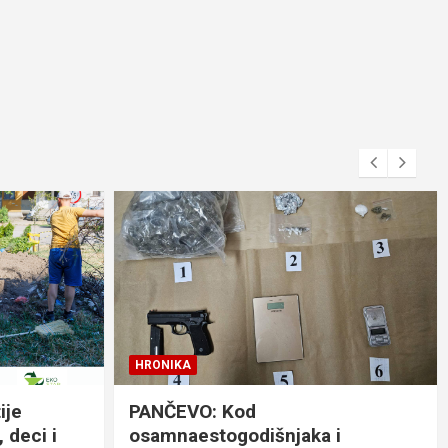
HRONIKA
ije
PANČEVO: Kod
 deci i
osamnaestogodišnjaka i