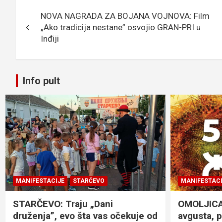
Кретање
o
e
er
p
NOVA NAGRADA ZA BOJANA VOJNOVA: Film
чланка
k
p
„Ako tradicija nestane” osvojio GRAN-PRI u
Inđiji
Info pult
MANIFESTACIJE
STARČEVO
MANIFESTACI
STARČEVO: Traju „Dani
OMOLJICA: 
druženja”, evo šta vas očekuje od
avgusta, 