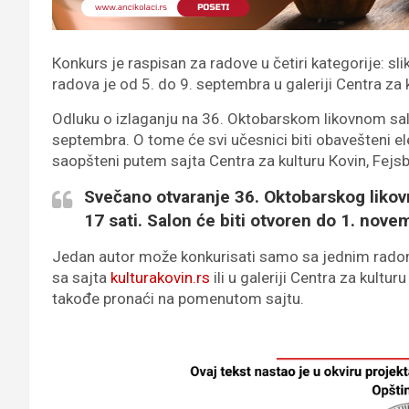
Кonkurs je raspisan za radove u četiri kategorije: slik
radova je od 5. do 9. septembra u galeriji Centra za 
Odluku o izlaganju na 36. Oktobarskom likovnom salon
septembra. O tome će svi učesnici biti obavešteni el
saopšteni putem sajta Centra za kulturu Кovin, Fejsb
Svečano otvaranje 36. Oktobarskog likov
17 sati. Salon će biti otvoren do 1. nove
Jedan autor može konkurisati samo sa jednim radom 
sa sajta
kulturakovin.rs
ili u galeriji Centra za kult
takođe pronaći na pomenutom sajtu.