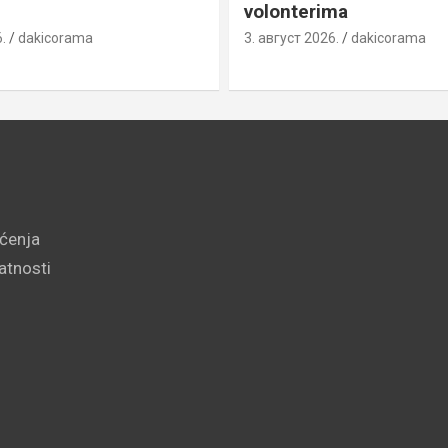
volonterima
.
dakicorama
3. август 2026.
dakicorama
šćenja
vatnosti