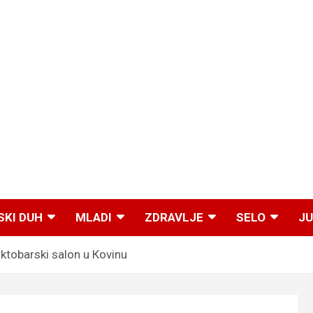
SKI DUH
MLADI
ZDRAVLJE
SELO
JU
ktobarski salon u Кovinu