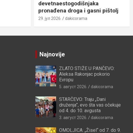
devetnaestogodišnjaka
pronađena droga i gasni pištolj
29. јул 2026.
dakicorama
Najnovije
ZLATO STIŽE U PANČEVO:
Aleksa Rakonjac pokorio
Evropu
5. август 2026.
dakicorama
STARČEVO: Traju „Dani
druženja”, evo šta vas očekuje
od 4. do 10. avgusta
3. август 2026.
dakicorama
OMOLJICA: „Žisel“ od 7. do 9.