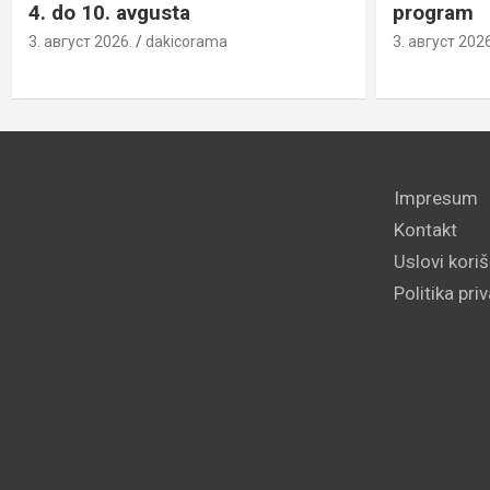
4. do 10. avgusta
program
3. август 2026.
dakicorama
3. август 2026
Impresum
Kontakt
Uslovi kori
Politika pri