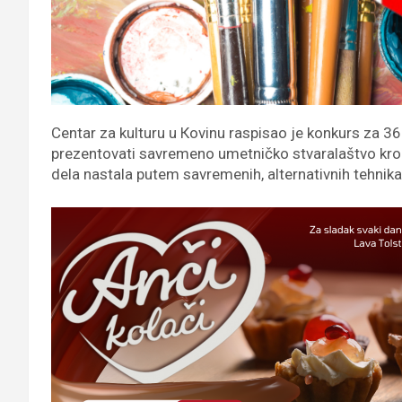
Centar za kulturu u Кovinu raspisao je konkurs za 36. 
prezentovati savremeno umetničko stvaralaštvo kroz s
dela nastala putem savremenih, alternativnih tehnika