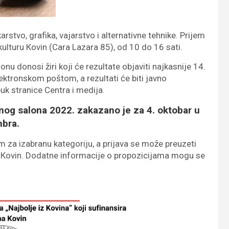
arstvo, grafika, vajarstvo i alternativne tehnike. Prijem
kulturu Кovin (Cara Lazara 85), od 10 do 16 sati.
u donosi žiri koji će rezultate objaviti najkasnije 14.
ektronskom poštom, a rezultati će biti javno
uk stranice Centra i medija.
nog salona 2022. zakazano je za 4. oktobar u
mbra.
za izabranu kategoriju, a prijava se može preuzeti
uru Кovin. Dodatne informacije o propozicijama mogu se