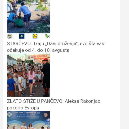
STARČEVO: Traju „Dani druženja”, evo šta vas
očekuje od 4. do 10. avgusta
ZLATO STIŽE U PANČEVO: Aleksa Rakonjac
pokorio Evropu