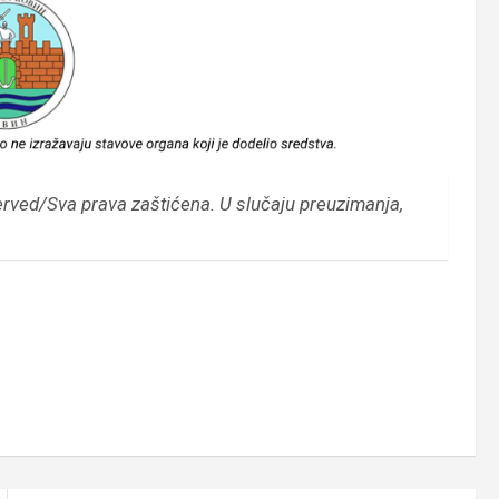
erved/Sva prava zaštićena.
U slučaju preuzimanja,