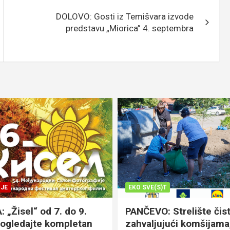
DOLOVO: Gosti iz Temišvara izvode
predstavu „Miorica” 4. septembra
JE
EKO SVE(S)T
„Žisel“ od 7. do 9.
PANČEVO: Strelište čist
pogledajte kompletan
zahvaljujući komšijama,