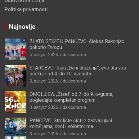
Uslovi korišćenja
Politika privatnosti
Najnovije
ZLATO STIŽE U PANČEVO: Aleksa Rakonjac
pokorio Evropu
5. август 2026.
dakicorama
STARČEVO: Traju „Dani druženja”, evo šta vas
očekuje od 4. do 10. avgusta
3. август 2026.
dakicorama
OMOLJICA: „Žisel“ od 7. do 9. avgusta,
pogledajte kompletan program
3. август 2026.
dakicorama
PANČEVO: Strelište čistije zahvaljujući
komšijama, deci i volonterima
3. август 2026.
dakicorama