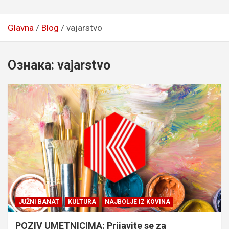
Glavna
Blog
vajarstvo
Ознака:
vajarstvo
JUŽNI BANAT
KULTURA
NAJBOLJE IZ KOVINA
POZIV UMETNICIMA: Prijavite se za