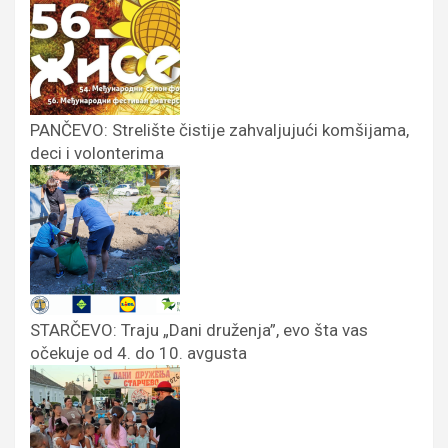
PANČEVO: Strelište čistije zahvaljujući komšijama,
deci i volonterima
STARČEVO: Traju „Dani druženja”, evo šta vas
očekuje od 4. do 10. avgusta