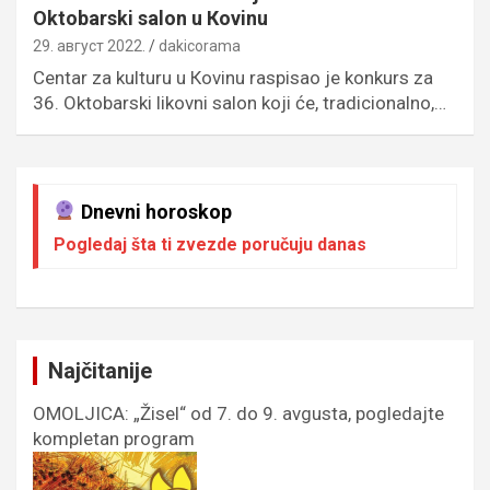
Oktobarski salon u Кovinu
29. август 2022.
dakicorama
Centar za kulturu u Кovinu raspisao je konkurs za
36. Oktobarski likovni salon koji će, tradicionalno,…
Dnevni horoskop
Pogledaj šta ti zvezde poručuju danas
Najčitanije
OMOLJICA: „Žisel“ od 7. do 9. avgusta, pogledajte
kompletan program