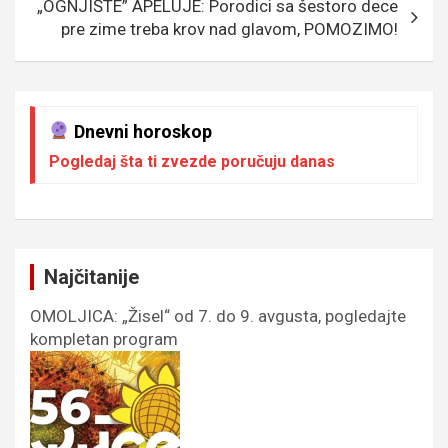
„OGNJIŠTE” APELUJE: Porodici sa šestoro dece
pre zime treba krov nad glavom, POMOZIMO!
Dnevni horoskop
Pogledaj šta ti zvezde poručuju danas
Najčitanije
OMOLJICA: „Žisel“ od 7. do 9. avgusta, pogledajte
kompletan program