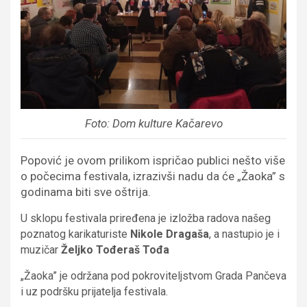
Foto: Dom kulture Kačarevo
Popović je ovom prilikom ispričao publici nešto više
o počecima festivala, izrazivši nadu da će „Žaoka” s
godinama biti sve oštrija.
U sklopu festivala priređena je izložba radova našeg
poznatog karikaturiste
Nikole Dragaša
, a nastupio je i
muzičar
Željko Tođeraš Tođa
„Žaoka” je održana pod pokroviteljstvom Grada Pančeva
i uz podršku prijatelja festivala.