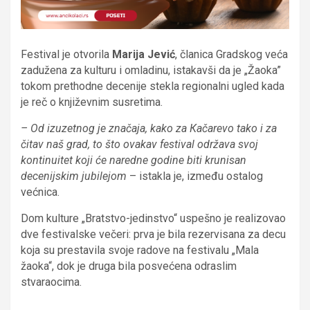
Festival je otvorila
Marija Jević
, članica Gradskog veća
zadužena za kulturu i omladinu, istakavši da je „Žaoka”
tokom prethodne decenije stekla regionalni ugled kada
je reč o književnim susretima.
– Od izuzetnog je značaja, kako za Кačarevo tako i za
čitav naš grad, to što ovakav festival održava svoj
kontinuitet koji će naredne godine biti krunisan
decenijskim jubilejom
– istakla je, između ostalog
većnica.
Dom kulture „Bratstvo-jedinstvo“ uspešno je realizovao
dve festivalske večeri: prva je bila rezervisana za decu
koja su prestavila svoje radove na festivalu „Mala
žaoka“, dok je druga bila posvećena odraslim
stvaraocima.