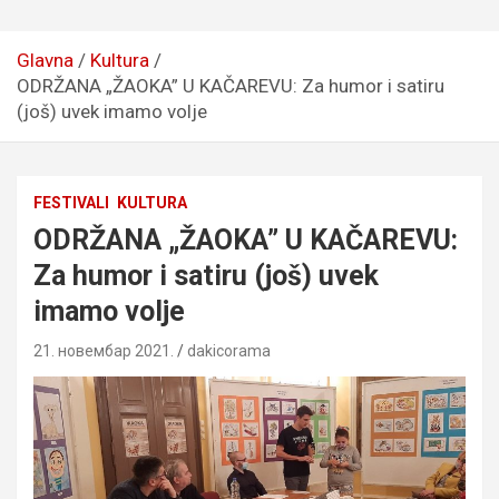
Glavna
Kultura
ODRŽANA „ŽAOKA” U KAČAREVU: Za humor i satiru
(još) uvek imamo volje
FESTIVALI
KULTURA
ODRŽANA „ŽAOKA” U KAČAREVU:
Za humor i satiru (još) uvek
imamo volje
21. новембар 2021.
dakicorama