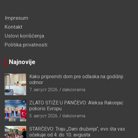
Impresum
Kontakt
Uslovi korišćenja
Politika privatnosti
Najnovije
Kako pripremiti dom pre odlaska na godišnji
odmor
7. август 2026.
dakicorama
ZLATO STIŽE U PANČEVO: Aleksa Rakonjac
pokorio Evropu
5. август 2026.
dakicorama
STARČEVO: Traju „Dani druženja”, evo šta vas
očekuje od 4. do 10. avgusta