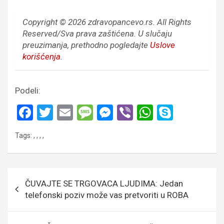
Copyright © 2026 zdravopancevo.rs. All Rights
Reserved/Sva prava zaštićena.
U slučaju
preuzimanja, prethodno pogledajte
Uslove
korišćenja
.
Podeli:
F
T
E
M
M
Vi
W
S
a
wi
m
es
es
b
h
ky
Tags:
,
,
,
,
ce
tt
ail
s
se
er
at
p
b
er
a
n
s
e
o
g
g
A
Кретање
ČUVAJTE SE TRGOVACA LJUDIMA: Jedan
o
e
er
p
чланка
telefonski poziv može vas pretvoriti u ROBA
k
p