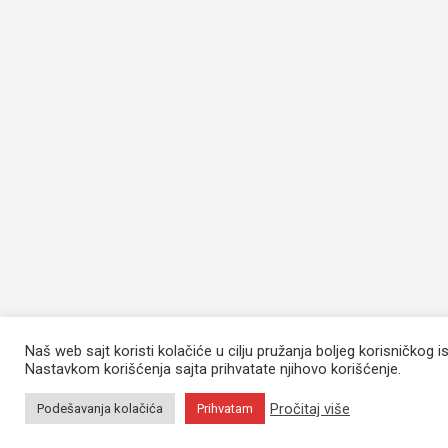
Naš web sajt koristi kolačiće u cilju pružanja boljeg korisničkog i
Nastavkom korišćenja sajta prihvatate njihovo korišćenje.
Pročitaj više
Podešavanja kolačića
Prihvatam