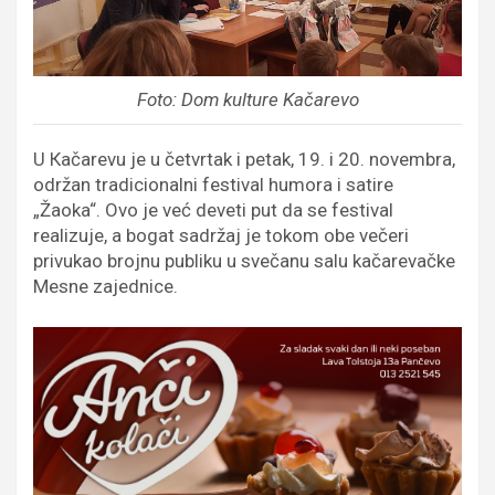
Foto: Dom kulture Kačarevo
U Кačarevu je u četvrtak i petak, 19. i 20. novembra,
održan tradicionalni festival humora i satire
„Žaoka“. Ovo je već deveti put da se festival
realizuje, a bogat sadržaj je tokom obe večeri
privukao brojnu publiku u svečanu salu kačarevačke
Mesne zajednice.