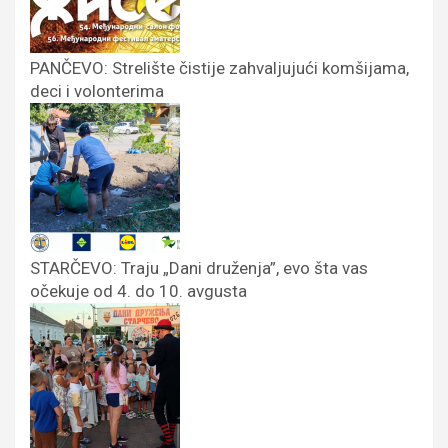
PANČEVO: Strelište čistije zahvaljujući komšijama,
deci i volonterima
STARČEVO: Traju „Dani druženja”, evo šta vas
očekuje od 4. do 10. avgusta