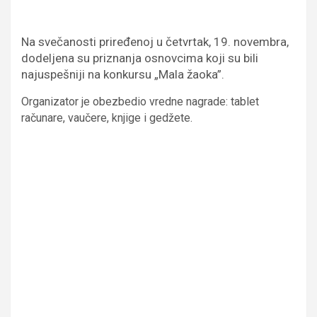
Na svečanosti priređenoj u četvrtak, 19. novembra,
dodeljena su priznanja osnovcima koji su bili
najuspešniji na konkursu „Mala žaoka”.
Organizator je obezbedio vredne nagrade: tablet
računare, vaučere, knjige i gedžete.