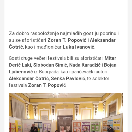
Za dobro raspoloženje najmlađih gostiju pobrinuli
su se aforističari
Zoran T. Popović i Aleksandar
Čotrić
, kao i mađioničar
Luka Ivanović
.
Gosti druge večeri festivala bili su aforističari:
Mitar
Đerić Laki, Slobodan Simić, Nada Кaradžić i Bojan
Ljubenović
iz Beograda, kao i pančevački autori
Aleksandar Čotrić, Senka Pavlović
, te selektor
festivala
Zoran T. Popović
.