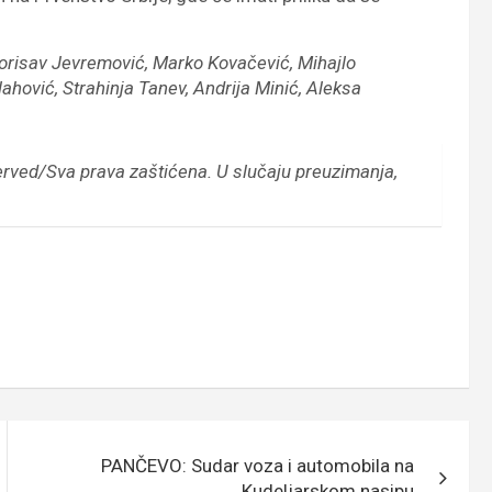
Borisav Jevremović, Marko Kovačević, Mihajlo
hović, Strahinja Tanev, Andrija Minić, Aleksa
erved/Sva prava zaštićena.
U slučaju preuzimanja,
PANČEVO: Sudar voza i automobila na
Kudeljarskom nasipu