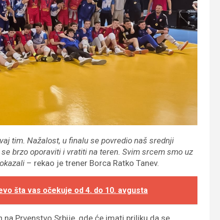
 tim. Nažalost, u finalu se povredio naš srednji
 se brzo oporaviti i vratiti na teren. Svim srcem smo uz
okazali
– rekao je trener Borca Ratko Tanev.
evo šta vas očekuje od 4. do 10. avgusta
na Prvenstvo Srbije, gde će imati priliku da se