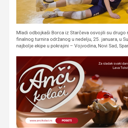
Mladi odbojkaši Borca iz Starčeva osvojili su drugo
finalnog turnira održanog u nedelju, 25. januara, u S
najbolje ekipe u pokrajini – Vojvodina, Novi Sad, Spar