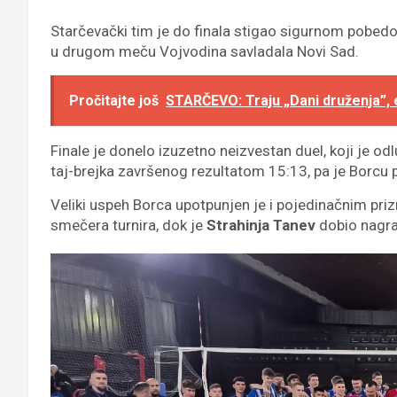
Starčevački tim je do finala stigao sigurnom pobed
u drugom meču Vojvodina savladala Novi Sad.
Pročitajte još
STARČEVO: Traju „Dani druženja”, 
Finale je donelo izuzetno neizvestan duel, koji je od
taj-brejka završenog rezultatom 15:13, pa je Borcu p
Veliki uspeh Borca upotpunjen je i pojedinačnim pri
smečera turnira, dok je
Strahinja Tanev
dobio nagra