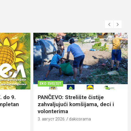
EKO SVE(S)T
. do 9.
PANČEVO: Strelište čistije
ompletan
zahvaljujući komšijama, deci i
volonterima
3. август 2026.
dakicorama