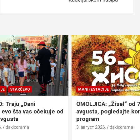
JE
STARČEVO
MANIFESTACIJE
 Traju „Dani
OMOLJICA: „Žisel“ od 7
 evo šta vas očekuje od
avgusta, pogledajte k
avgusta
program
.
dakicorama
3. август 2026.
dakicorama