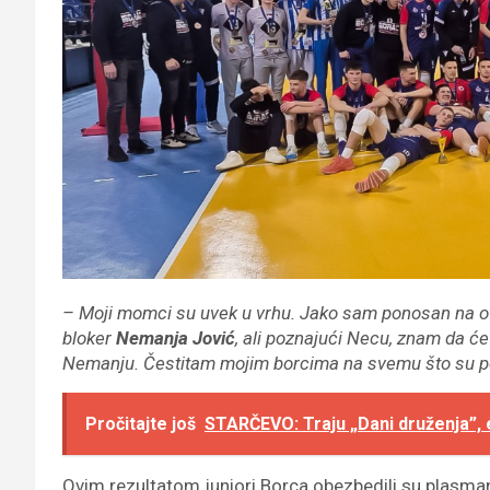
– Moji momci su uvek u vrhu. Jako sam ponosan na ovaj
bloker
Nemanja Jović
, ali poznajući Necu, znam da će
Nemanju. Čestitam mojim borcima na svemu što su p
Pročitajte još
STARČEVO: Traju „Dani druženja”, 
Ovim rezultatom juniori Borca obezbedili su plasman 