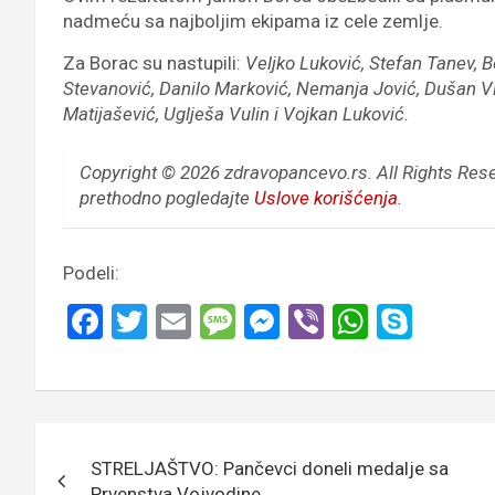
nadmeću sa najboljim ekipama iz cele zemlje.
Za Borac su nastupili:
Veljko Luković, Stefan Tanev, 
Stevanović, Danilo Marković, Nemanja Jović, Dušan Vla
Matijašević, Uglješa Vulin i Vojkan Luković.
Copyright © 2026 zdravopancevo.rs. All Rights Res
prethodno pogledajte
Uslove korišćenja
.
Podeli:
F
T
E
M
M
Vi
W
S
a
wi
m
es
es
b
h
ky
ce
tt
ail
s
se
er
at
p
b
er
a
n
s
e
Кретање
o
g
g
A
STRELJAŠTVO: Pančevci doneli medalje sa
чланка
Prvenstva Vojvodine