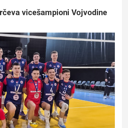
rčeva vicešampioni Vojvodine