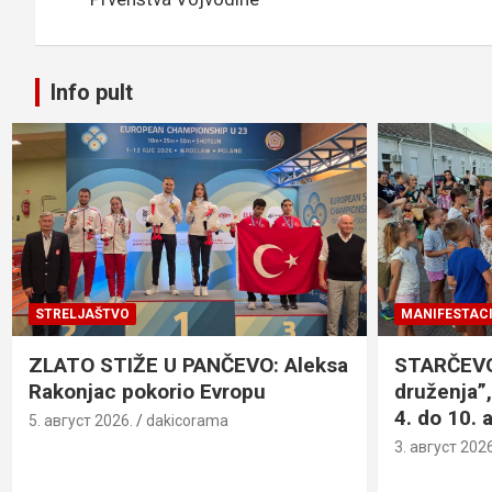
o
e
er
p
k
p
Info pult
STRELJAŠTVO
MANIFESTACI
ZLATO STIŽE U PANČEVO: Aleksa
STARČEVO:
Rakonjac pokorio Evropu
druženja”,
4. do 10. 
5. август 2026.
dakicorama
3. август 2026