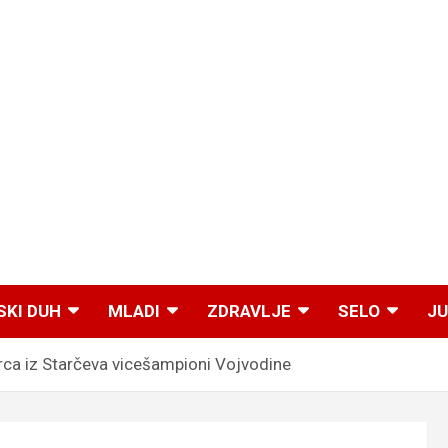
SKI DUH
MLADI
ZDRAVLJE
SELO
JU
ca iz Starčeva vicešampioni Vojvodine