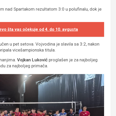
om nad Spartakom rezultatom 3:0 u polufinalu, dok je
evo šta vas očekuje od 4. do 10. avgusta
lučen u pet setova. Vojvodina je slavila sa 3:2, nakon
ripala vicešampionska titula.
znanjima.
Vojkan Luković
proglašen je za najboljeg
du za najboljeg primača.