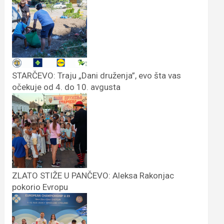
STARČEVO: Traju „Dani druženja”, evo šta vas
očekuje od 4. do 10. avgusta
ZLATO STIŽE U PANČEVO: Aleksa Rakonjac
pokorio Evropu