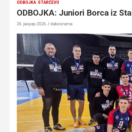
ODBOJKA
STARČEVO
ODBOJKA: Juniori Borca iz Sta
26. јануар 2026.
dakicorama