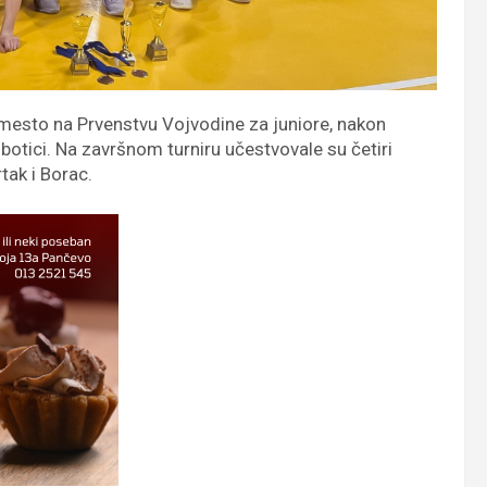
 mesto na Prvenstvu Vojvodine za juniore, nakon
ubotici. Na završnom turniru učestvovale su četiri
tak i Borac.