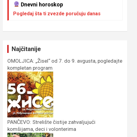
Dnevni horoskop
Pogledaj šta ti zvezde poručuju danas
Najčitanije
OMOLJICA: „Žisel“ od 7. do 9. avgusta, pogledajte
kompletan program
PANČEVO: Strelište čistije zahvaljujući
komšijama, deci i volonterima