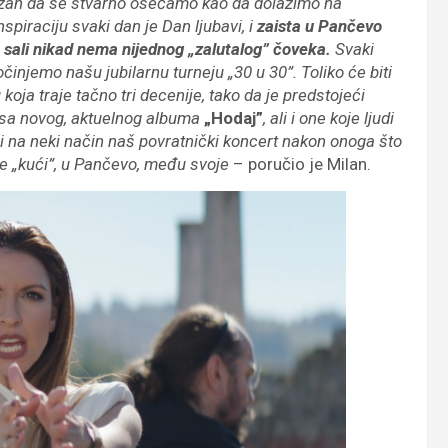
važan da se stvarno osećamo kao da dolazimo na
nspiraciju svaki dan je Dan ljubavi, i
zaista u Pančevo
 sali nikad nema nijednog „zalutalog” čoveka.
Svaki
injemo našu jubilarnu turneju „30 u 30”. Toliko će biti
koja traje tačno tri decenije, tako da je predstojeći
 sa novog, aktuelnog albuma
„Hodaj”
, ali i one koje ljudi
 i na neki način naš povratnički koncert nakon onoga što
se „kući”, u Pančevo, među svoje
– poručio je Milan.