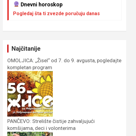
Dnevni horoskop
Pogledaj šta ti zvezde poručuju danas
Najčitanije
OMOLJICA: „Žisel“ od 7. do 9. avgusta, pogledajte
kompletan program
PANČEVO: Strelište čistije zahvaljujući
komšijama, deci i volonterima