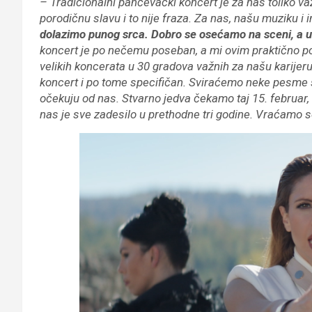
– Tradicionalni pančevački koncert je za nas toliko 
porodičnu slavu i to nije fraza. Za nas, našu muziku i i
dolazimo punog srca. Dobro se osećamo na sceni, a u
koncert je po nečemu poseban, a mi ovim praktično poč
velikih koncerata u 30 gradova važnih za našu karijeru 
koncert i po tome specifičan. Sviraćemo neke pesme
očekuju od nas. Stvarno jedva čekamo taj 15. februar,
nas je sve zadesilo u prethodne tri godine. Vraćamo 