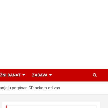
ŽNI BANAT
ZABAVA
lanjaju potpisan CD nekom od vas