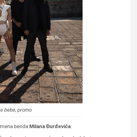
ne bebe, promo
ontmena benda
Milana Đurđevića
: