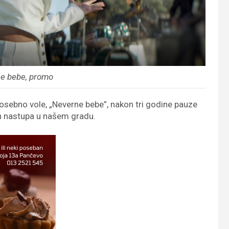
ne bebe, promo
sebno vole, „Neverne bebe”, nakon tri godine pauze
ih nastupa u našem gradu.