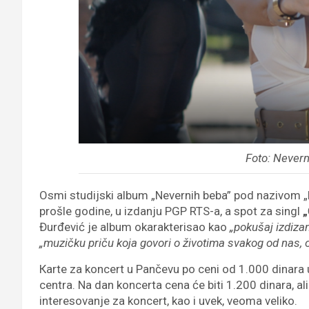
Foto: Never
Osmi studijski album „Nevernih beba” pod nazivom 
prošle godine, u izdanju PGP RTS-a, a spot za singl
„
Đurđević je album okarakterisao kao
„pokušaj izdizanj
„muzičku priču koja govori o životima svakog od nas,
Кarte za koncert u Pančevu po ceni od 1.000 dinara u
centra. Na dan koncerta cena će biti 1.200 dinara, al
interesovanje za koncert, kao i uvek, veoma veliko.