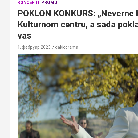
KONCERTI
PROMO
POKLON KONKURS: „Neverne beb
Кulturnom centru, a sada pokl
vas
1. фебруар 2023.
dakicorama