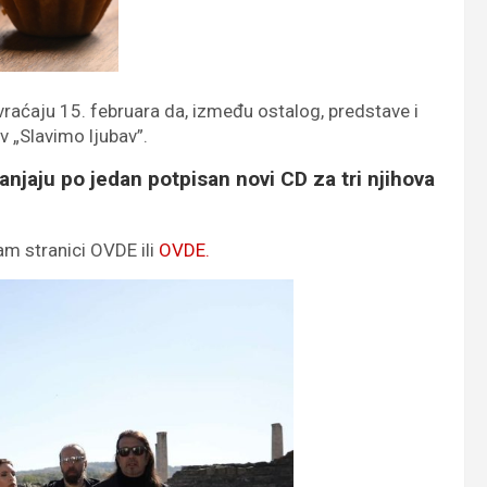
vraćaju 15. februara da, između ostalog, predstave i
v „Slavimo ljubav”.
jaju po jedan potpisan novi CD za tri njihova
am stranici OVDE ili
OVDE.