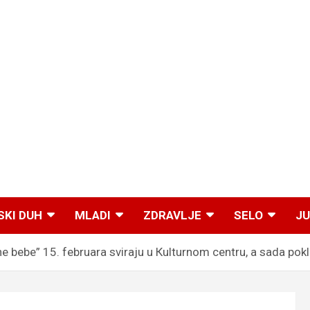
SKI DUH
MLADI
ZDRAVLJE
SELO
JU
bebe” 15. februara sviraju u Кulturnom centru, a sada pok