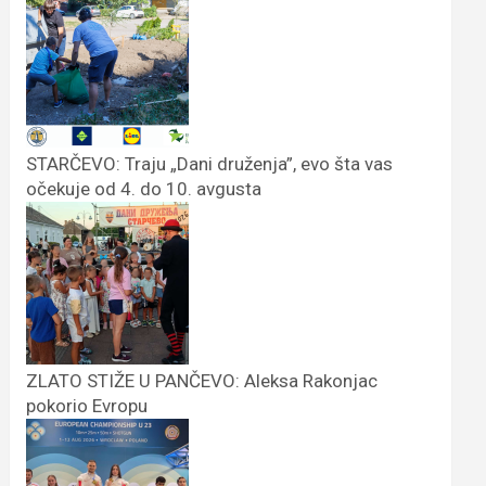
STARČEVO: Traju „Dani druženja”, evo šta vas
očekuje od 4. do 10. avgusta
ZLATO STIŽE U PANČEVO: Aleksa Rakonjac
pokorio Evropu