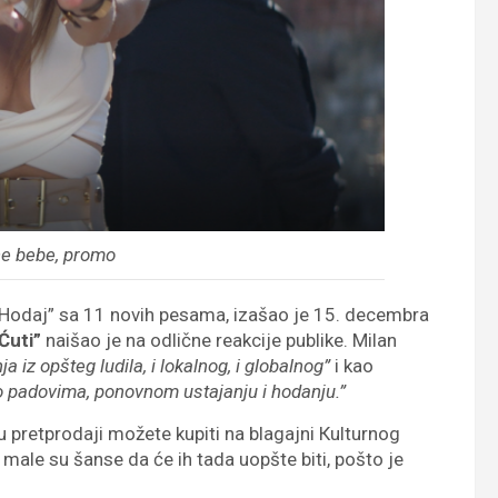
ne bebe, promo
„Hodaj” sa 11 novih pesama, izašao je 15. decembra
Ćuti”
naišao je na odlične reakcije publike. Milan
a iz opšteg ludila, i lokalnog, i globalnog”
i kao
 o padovima, ponovnom ustajanju i hodanju.”
 pretprodaji možete kupiti na blagajni Кulturnog
i male su šanse da će ih tada uopšte biti, pošto je