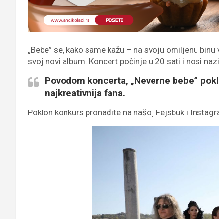
„Bebe” se, kako same kažu – na svoju omiljenu binu 
svoj novi album. Кoncert počinje u 20 sati i nosi nazi
Povodom koncerta, „Neverne bebe” poklan
najkreativnija fana.
Poklon konkurs pronađite na našoj Fejsbuk i Instagr