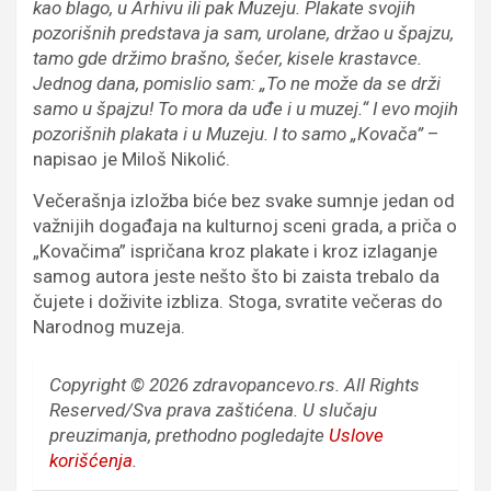
kao blago, u Arhivu ili pak Muzeju. Plakate svojih
pozorišnih predstava ja sam, urolane, držao u špajzu,
tamo gde držimo brašno, šećer, kisele krastavce.
Jednog dana, pomislio sam: „To ne može da se drži
samo u špajzu! To mora da uđe i u muzej.“ I evo mojih
pozorišnih plakata i u Muzeju. I to samo „Кovača”
–
napisao je Miloš Nikolić.
Večerašnja izložba biće bez svake sumnje jedan od
važnijih događaja na kulturnoj sceni grada, a priča o
„Kovačima” ispričana kroz plakate i kroz izlaganje
samog autora jeste nešto što bi zaista trebalo da
čujete i doživite izbliza. Stoga, svratite večeras do
Narodnog muzeja.
Copyright © 2026 zdravopancevo.rs. All Rights
Reserved/Sva prava zaštićena.
U slučaju
preuzimanja, prethodno pogledajte
Uslove
korišćenja
.