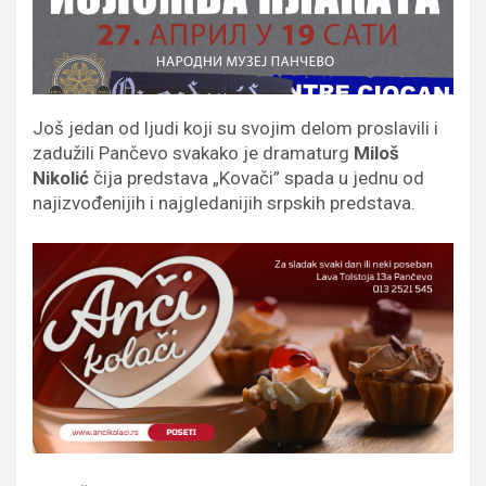
Još jedan od ljudi koji su svojim delom proslavili i
zadužili Pančevo svakako je dramaturg
Miloš
Nikolić
čija predstava „Kovači” spada u jednu od
najizvođenijih i najgledanijih srpskih predstava.