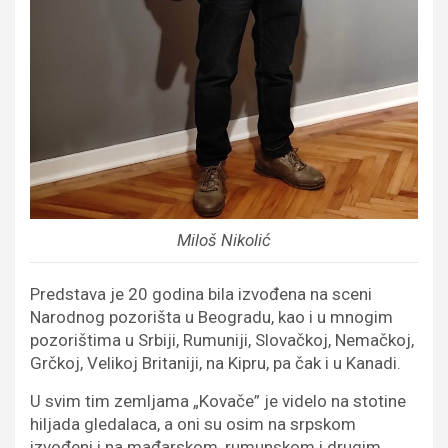
Miloš Nikolić
Predstava je 20 godina bila izvođena na sceni
Narodnog pozorišta u Beogradu, kao i u mnogim
pozorištima u Srbiji, Rumuniji, Slovačkoj, Nemačkoj,
Grčkoj, Velikoj Britaniji, na Kipru, pa čak i u Kanadi.
U svim tim zemljama „Kovače” je videlo na stotine
hiljada gledalaca, a oni su osim na srpskom
izvođeni i na mađarskom, rumunskom i drugim