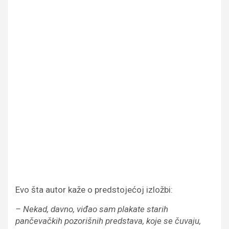
Evo šta autor kaže o predstojećoj izložbi:
– Nekad, davno, viđao sam plakate starih
pančevačkih pozorišnih predstava, koje se čuvaju,