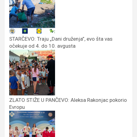
STARČEVO: Traju „Dani druženja”, evo šta vas
očekuje od 4. do 10. avgusta
ZLATO STIŽE U PANČEVO: Aleksa Rakonjac pokorio
Evropu