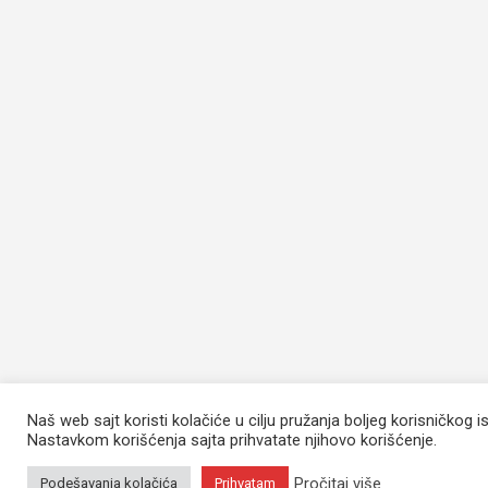
Naš web sajt koristi kolačiće u cilju pružanja boljeg korisničkog i
Nastavkom korišćenja sajta prihvatate njihovo korišćenje.
Pročitaj više
Podešavanja kolačića
Prihvatam