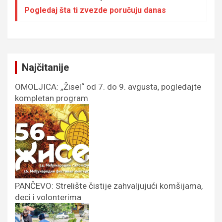
Pogledaj šta ti zvezde poručuju danas
Najčitanije
OMOLJICA: „Žisel“ od 7. do 9. avgusta, pogledajte
kompletan program
PANČEVO: Strelište čistije zahvaljujući komšijama,
deci i volonterima