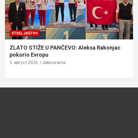
STRELJAŠTVO
ZLATO STIŽE U PANČEVO: Aleksa Rakonjac
pokorio Evropu
5. август 2026.
dakicorama