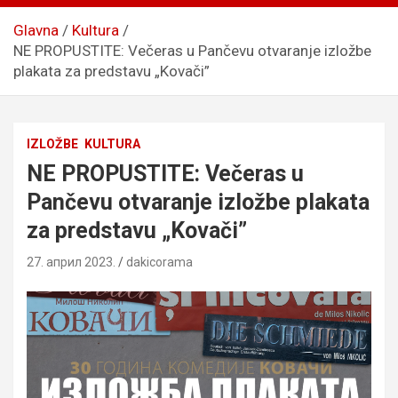
Glavna
Kultura
NE PROPUSTITE: Večeras u Pančevu otvaranje izložbe
plakata za predstavu „Kovači”
IZLOŽBE
KULTURA
NE PROPUSTITE: Večeras u
Pančevu otvaranje izložbe plakata
za predstavu „Kovači”
27. април 2023.
dakicorama