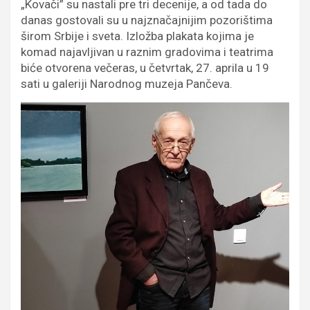
„Kovači” su nastali pre tri decenije, a od tada do
danas gostovali su u najznačajnijim pozorištima
širom Srbije i sveta. Izložba plakata kojima je
komad najavljivan u raznim gradovima i teatrima
biće otvorena večeras, u četvrtak, 27. aprila u 19
sati u galeriji Narodnog muzeja Pančeva.