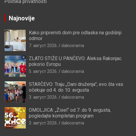
Politika privatnosti
Najnovije
Kako pripremiti dom pre odlaska na godišnji
odmor
7. август 2026.
dakicorama
ZLATO STIŽE U PANČEVO: Aleksa Rakonjac
pokorio Evropu
5. август 2026.
dakicorama
STARČEVO: Traju „Dani druženja”, evo šta vas
očekuje od 4. do 10. avgusta
3. август 2026.
dakicorama
OMOLJICA: „Žisel“ od 7. do 9. avgusta,
pogledajte kompletan program
3. август 2026.
dakicorama