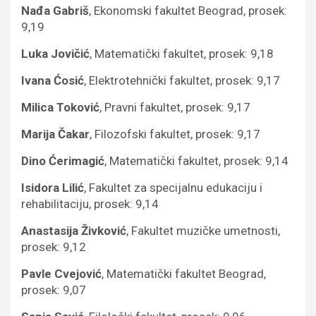
Nađa Gabriš
, Ekonomski fakultet Beograd, prosek:
9,19
Luka Jovičić
, Matematički fakultet, prosek: 9,18
Ivana Ćosić
, Elektrotehnički fakultet, prosek: 9,17
Milica Toković
, Pravni fakultet, prosek: 9,17
Marija Čakar
, Filozofski fakultet, prosek: 9,17
Dino Ćerimagić
, Matematički fakultet, prosek: 9,14
Isidora Lilić
, Fakultet za specijalnu edukaciju i
rehabilitaciju, prosek: 9,14
Anastasija Živković
, Fakultet muzičke umetnosti,
prosek: 9,12
Pavle Cvejović
, Matematički fakultet Beograd,
prosek: 9,07