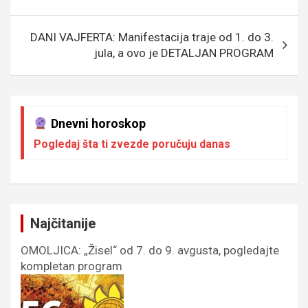
k
p
DANI VAJFERTA: Manifestacija traje od 1. do 3.
jula, a ovo je DETALJAN PROGRAM
Dnevni horoskop
Pogledaj šta ti zvezde poručuju danas
Najčitanije
OMOLJICA: „Žisel“ od 7. do 9. avgusta, pogledajte
kompletan program