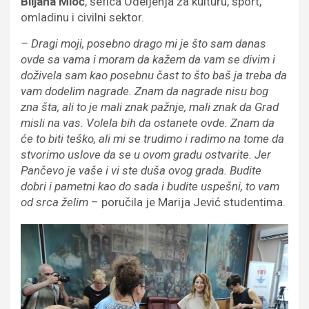
Biljana Mioč
, šefica Odeljenja za kulturu, sport,
omladinu i civilni sektor.
– Dragi moji, posebno drago mi je što sam danas
ovde sa vama i moram da kažem da vam se divim i
doživela sam kao posebnu čast to što baš ja treba da
vam dodelim nagrade. Znam da nagrade nisu bog
zna šta, ali to je mali znak pažnje, mali znak da Grad
misli na vas. Volela bih da ostanete ovde. Znam da
će to biti teško, ali mi se trudimo i radimo na tome da
stvorimo uslove da se u ovom gradu ostvarite. Jer
Pančevo je vaše i vi ste duša ovog grada. Budite
dobri i pametni kao do sada i budite uspešni, to vam
od srca želim
– poručila je Marija Jević studentima.