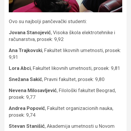
Ovo su najbolji pančevački studenti:
Jovana Stanojević
, Visoka škola elektrotehnike i
računarstva, prosek: 9,92
Ana Trajkovski
, Fakultet likovnih umetnosti, prosek:
9,91
Lora Abci
, Fakultet likovnih umetnosti, prosek: 9,81
Snežana Sakić
, Pravni fakultet, prosek: 9,80
Nevena Milosavljević
, Filološki fakultet Beograd,
prosek: 9,77
Andrea Popović
, Fakultet organizacionih nauka,
prosek: 9,74
Stevan Stanišić
, Akademija umetnosti u Novom