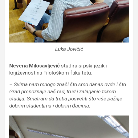
Luka Jovičić
Nevena Milosavljević
studira srpski jezik i
književnost na Filološkom fakultetu.
– Svima nam mnogo znači što smo danas ovde i što
Grad prepoznaje naš rad, trud i zalaganje tokom
studija. Smatram da treba posvetiti što više pažnje
dobrim studentima i dobrim đacima.