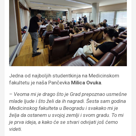
Jedna od najboljih studentkinja na Medicinskom
fakultetu je naša Pančevka
Milica Ovuka
.
– Veoma mi je drago što je Grad prepoznao usmešne
mlade ljude i što želi da ih nagradi. Šesta sam godina
Medicinskog fakulteta u Beogradu i svakako mi je
želja da ostanem u svojoj zemlji i svom gradu. To mi
je prva ideja, a kako će se stvari odvijati još ćemo
videti.