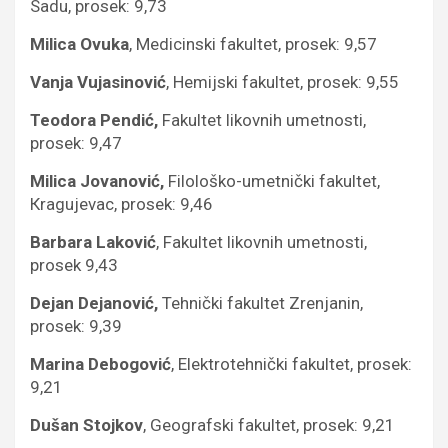
Sadu, prosek: 9,73
Milica Ovuka
, Medicinski fakultet, prosek: 9,57
Vanja Vujasinović
, Hemijski fakultet, prosek: 9,55
Teodora Pendić,
Fakultet likovnih umetnosti,
prosek: 9,47
Milica Jovanović,
Filološko-umetnički fakultet,
Кragujevac, prosek: 9,46
Barbara Laković
, Fakultet likovnih umetnosti,
prosek 9,43
Dejan Dejanović,
Tehnički fakultet Zrenjanin,
prosek: 9,39
Marina Debogović
, Elektrotehnički fakultet, prosek:
9,21
Dušan Stojkov
, Geografski fakultet, prosek: 9,21