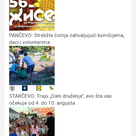
PANČEVO: Strelište čistije zahvaljujući komšijama,
deci i volonterima
STARČEVO: Traju „Dani druženja”, evo šta vas
očekuje od 4. do 10. avgusta