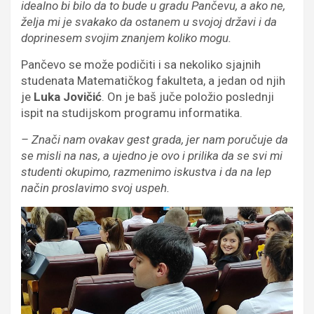
idealno bi bilo da to bude u gradu Pančevu, a ako ne,
želja mi je svakako da ostanem u svojoj državi i da
doprinesem svojim znanjem koliko mogu.
Pančevo se može podičiti i sa nekoliko sjajnih
studenata Matematičkog fakulteta, a jedan od njih
je
Luka Jovičić
. On je baš juče položio poslednji
ispit na studijskom programu informatika.
– Znači nam ovakav gest grada, jer nam poručuje da
se misli na nas, a ujedno je ovo i prilika da se svi mi
studenti okupimo, razmenimo iskustva i da na lep
način proslavimo svoj uspeh.