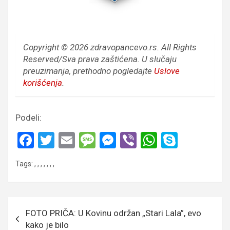
Copyright © 2026 zdravopancevo.rs. All Rights
Reserved/Sva prava zaštićena.
U slučaju
preuzimanja, prethodno pogledajte
Uslove
korišćenja
.
Podeli:
F
T
E
M
M
Vi
W
S
a
wi
m
es
es
b
h
ky
Tags:
,
,
,
,
,
,
,
ce
tt
ail
s
se
er
at
p
b
er
a
n
s
e
o
g
g
A
Кретање
FOTO PRIČA: U Kovinu održan „Stari Lala”, evo
o
e
er
p
чланка
kako je bilo