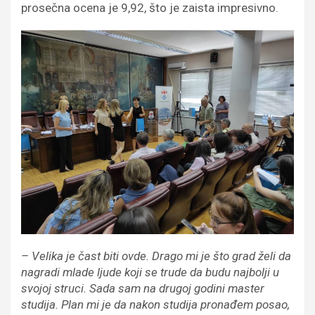
prosečna ocena je 9,92, što je zaista impresivno.
– Velika je čast biti ovde. Drago mi je što grad želi da
nagradi mlade ljude koji se trude da budu najbolji u
svojoj struci. Sada sam na drugoj godini master
studija. Plan mi je da nakon studija pronađem posao,