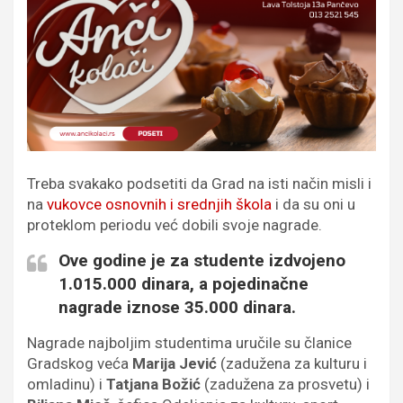
Treba svakako podsetiti da Grad na isti način misli i
na
vukovce osnovnih i srednjih škola
i da su oni u
proteklom periodu već dobili svoje nagrade.
Ove godine je za studente izdvojeno
1.015.000 dinara, a pojedinačne
nagrade iznose 35.000 dinara.
Nagrade najboljim studentima uručile su članice
Gradskog veća
Marija Jević
(zadužena za kulturu i
omladinu) i
Tatjana Božić
(zadužena za prosvetu) i