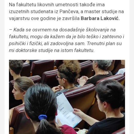
Na fakultetu likovnih umetnosti takođe ima
izuzetnih studenata iz Pančeva, a master studije na
vajarstvu ove godine je završila
Barbara Laković.
– Kada se osvrnem na dosadašnje školovanje na
fakultetu, mogu da kažem da je bilo teško i zahtevno i
psihički i fizički, ali zadovoljna sam. Trenutni plan su
mi doktorske studije na istom fakultetu.