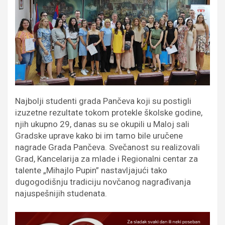
Najbolji studenti grada Pančeva koji su postigli
izuzetne rezultate tokom protekle školske godine,
njih ukupno 29, danas su se okupili u Maloj sali
Gradske uprave kako bi im tamo bile uručene
nagrade Grada Pančeva. Svečanost su realizovali
Grad, Kancelarija za mlade i Regionalni centar za
talente „Mihajlo Pupin” nastavljajući tako
dugogodišnju tradiciju novčanog nagrađivanja
najuspešnijih studenata.