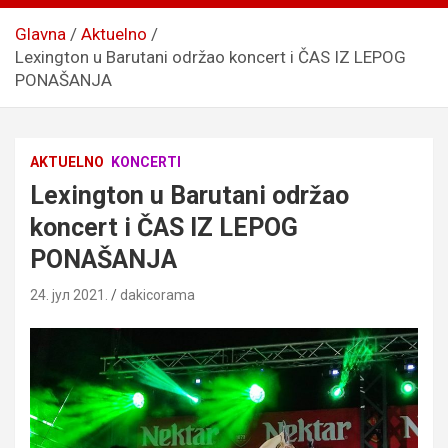
Glavna
Aktuelno
Lexington u Barutani održao koncert i ČAS IZ LEPOG
PONAŠANJA
AKTUELNO
KONCERTI
Lexington u Barutani održao
koncert i ČAS IZ LEPOG
PONAŠANJA
24. јул 2021.
dakicorama