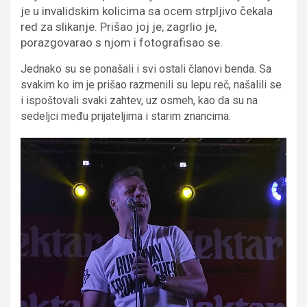
je u invalidskim kolicima sa ocem strpljivo čekala
red za slikanje. Prišao joj je, zagrlio je,
porazgovarao s njom i fotografisao se.
Jednako su se ponašali i svi ostali članovi benda. Sa
svakim ko im je prišao razmenili su lepu reč, našalili se
i ispoštovali svaki zahtev, uz osmeh, kao da su na
sedeljci među prijateljima i starim znancima.