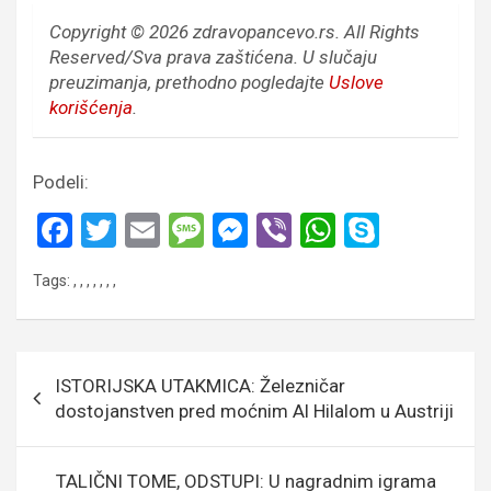
Copyright © 2026 zdravopancevo.rs. All Rights
Reserved/Sva prava zaštićena.
U slučaju
preuzimanja, prethodno pogledajte
Uslove
korišćenja
.
Podeli:
F
T
E
M
M
Vi
W
S
a
wi
m
es
es
b
h
ky
Tags:
,
,
,
,
,
,
,
ce
tt
ail
s
se
er
at
p
b
er
a
n
s
e
o
g
g
A
Кретање
ISTORIJSKA UTAKMICA: Železničar
o
e
er
p
чланка
dostojanstven pred moćnim Al Hilalom u Austriji
k
p
TALIČNI TOME, ODSTUPI: U nagradnim igrama