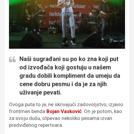
Naši sugrađani su po ko zna koji put
od izvođača koji gostuju u našem
gradu dobili kompliment da umeju da
cene dobru pesmu i da je za njih
uživanje pevati.
Ovoga puta to je, ne skrivajući zadovoljstvo, izjavio
frontmen benda
Bojan Vasković
. On je potom, kao
za svoju dušu, otpevao nekoliko pesama izvan
predviđenog repertoara.