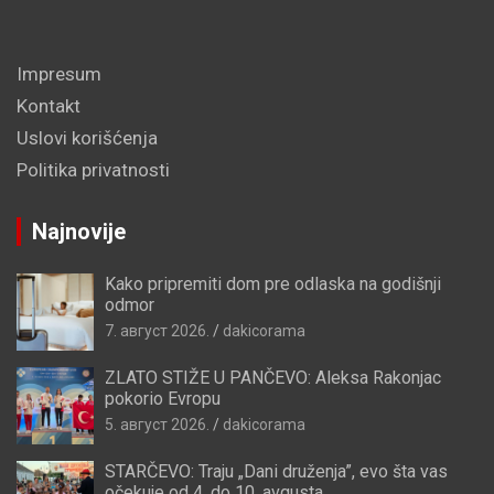
Impresum
Kontakt
Uslovi korišćenja
Politika privatnosti
Najnovije
Kako pripremiti dom pre odlaska na godišnji
odmor
7. август 2026.
dakicorama
ZLATO STIŽE U PANČEVO: Aleksa Rakonjac
pokorio Evropu
5. август 2026.
dakicorama
STARČEVO: Traju „Dani druženja”, evo šta vas
očekuje od 4. do 10. avgusta