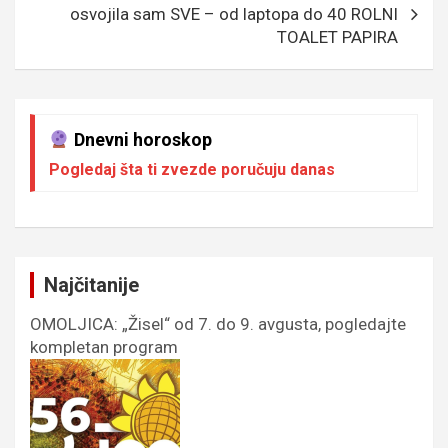
osvojila sam SVE – od laptopa do 40 ROLNI
TOALET PAPIRA
Dnevni horoskop
Pogledaj šta ti zvezde poručuju danas
Najčitanije
OMOLJICA: „Žisel“ od 7. do 9. avgusta, pogledajte
kompletan program