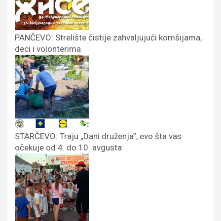
PANČEVO: Strelište čistije zahvaljujući komšijama,
deci i volonterima
STARČEVO: Traju „Dani druženja”, evo šta vas
očekuje od 4. do 10. avgusta