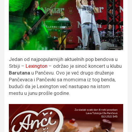
Jedan od najpopularnijih aktuelnih pop bendova u
Srbiji –
Lexington
– održao je sinoć koncert u klubu
Barutana
u Pančevu. Ovo je već drugo druženje
Pančevaca i Pančevki sa momcima iz tog benda,
budući da je Lexington već nastupao na istom
mestu u junu prošle godine.