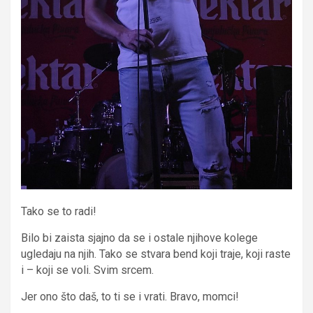
Tako se to radi!
Bilo bi zaista sjajno da se i ostale njihove kolege
ugledaju na njih. Tako se stvara bend koji traje, koji raste
i – koji se voli. Svim srcem.
Jer ono što daš, to ti se i vrati. Bravo, momci!