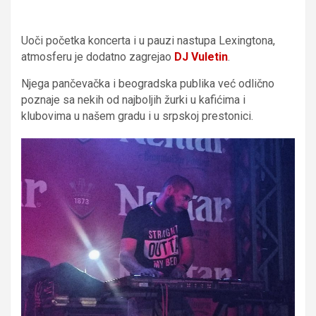
Uoči početka koncerta i u pauzi nastupa Lexingtona,
atmosferu je dodatno zagrejao
DJ Vuletin
.
Njega pančevačka i beogradska publika već odlično
poznaje sa nekih od najboljih žurki u kafićima i
klubovima u našem gradu i u srpskoj prestonici.