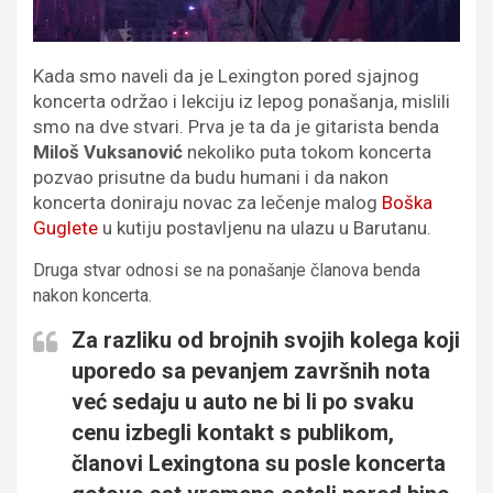
Kada smo naveli da je Lexington pored sjajnog
koncerta održao i lekciju iz lepog ponašanja, mislili
smo na dve stvari. Prva je ta da je gitarista benda
Miloš Vuksanović
nekoliko puta tokom koncerta
pozvao prisutne da budu humani i da nakon
koncerta doniraju novac za lečenje malog
Boška
Guglete
u kutiju postavljenu na ulazu u Barutanu.
Druga stvar odnosi se na ponašanje članova benda
nakon koncerta.
Za razliku od brojnih svojih kolega koji
uporedo sa pevanjem završnih nota
već sedaju u auto ne bi li po svaku
cenu izbegli kontakt s publikom,
članovi Lexingtona su posle koncerta