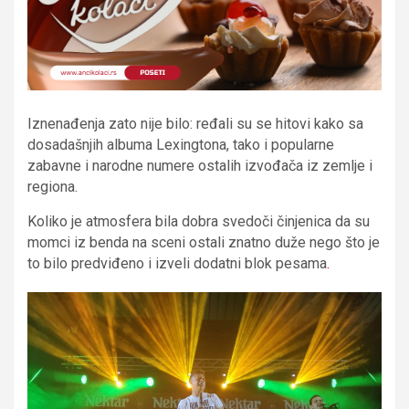
Iznenađenja zato nije bilo: ređali su se hitovi kako sa
dosadašnjih albuma Lexingtona, tako i popularne
zabavne i narodne numere ostalih izvođača iz zemlje i
regiona.
Koliko je atmosfera bila dobra svedoči činjenica da su
momci iz benda na sceni ostali znatno duže nego što je
to bilo predviđeno i izveli dodatni blok pesama
.