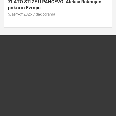
ZLATO STIŽE U PANČEVO: Aleksa Rakonjac
pokorio Evropu
5. август 2026.
dakicorama