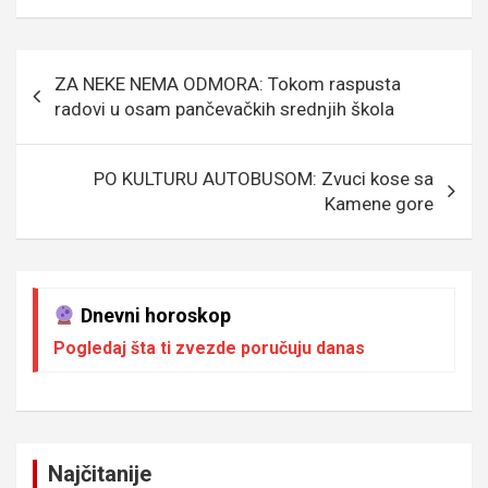
b
er
a
n
s
e
o
g
g
A
Кретање
ZA NEKE NEMA ODMORA: Tokom raspusta
o
e
er
p
чланка
radovi u osam pančevačkih srednjih škola
k
p
PO KULTURU AUTOBUSOM: Zvuci kose sa
Kamene gore
Dnevni horoskop
Pogledaj šta ti zvezde poručuju danas
Najčitanije