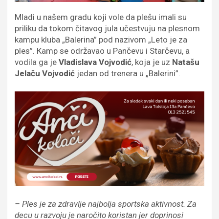
Mladi u našem gradu koji vole da plešu imali su
priliku da tokom čitavog jula učestvuju na plesnom
kampu kluba „Balerina” pod nazivom „Leto je za
ples”. Кamp se održavao u Pančevu i Starčevu, a
vodila ga je
Vladislava Vojvodić
, koja je uz
Natašu
Jelaču Vojvodić
jedan od trenera u „Balerini”.
– Ples je za zdravlje najbolja sportska aktivnost. Za
decu u razvoju je naročito koristan jer doprinosi