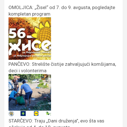
OMOLJICA: „Žisel“ od 7. do 9. avgusta, pogledajte
kompletan program
PANČEVO: Strelište čistije zahvaljujući komšijama,
deci i volonterima
STARČEVO: Traju „Dani druženja”, evo šta vas