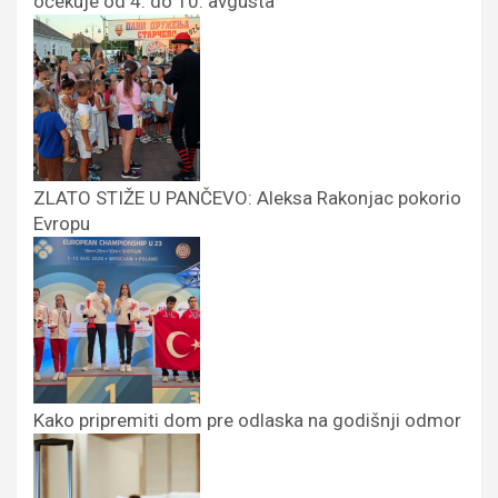
očekuje od 4. do 10. avgusta
ZLATO STIŽE U PANČEVO: Aleksa Rakonjac pokorio
Evropu
Kako pripremiti dom pre odlaska na godišnji odmor