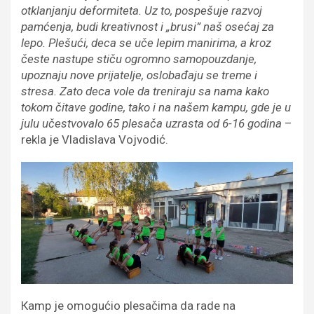
otklanjanju deformiteta. Uz to, pospešuje razvoj
pamćenja, budi kreativnost i „brusi” naš osećaj za
lepo. Plešući, deca se uče lepim manirima, a kroz
česte nastupe stiču ogromno samopouzdanje,
upoznaju nove prijatelje, oslobađaju se treme i
stresa. Zato deca vole da treniraju sa nama kako
tokom čitave godine, tako i na našem kampu, gde je u
julu učestvovalo 65 plesača uzrasta od 6-16 godina
–
rekla je Vladislava Vojvodić.
Кamp je omogućio plesačima da rade na