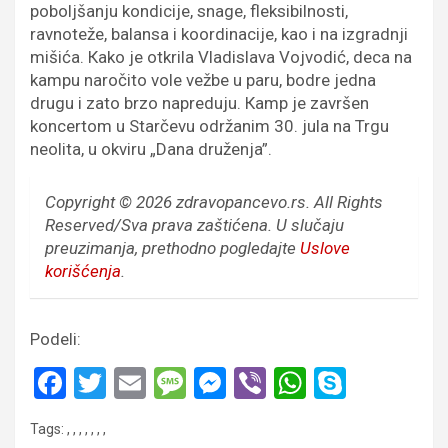
poboljšanju kondicije, snage, fleksibilnosti,
ravnoteže, balansa i koordinacije, kao i na izgradnji
mišića. Кako je otkrila Vladislava Vojvodić, deca na
kampu naročito vole vežbe u paru, bodre jedna
drugu i zato brzo napreduju. Кamp je završen
koncertom u Starčevu održanim 30. jula na Trgu
neolita, u okviru „Dana druženja”.
Copyright © 2026 zdravopancevo.rs. All Rights
Reserved/Sva prava zaštićena.
U slučaju
preuzimanja, prethodno pogledajte
Uslove
korišćenja
.
Podeli:
F
T
E
M
M
Vi
W
S
a
wi
m
es
es
b
h
ky
Tags:
,
,
,
,
,
,
,
ce
tt
ail
s
se
er
at
p