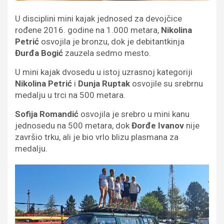
U disciplini mini kajak jednosed za devojčice
rođene 2016. godine na 1.000 metara,
Nikolina
Petrić
osvojila je bronzu, dok je debitantkinja
Đurđa Bogić
zauzela sedmo mesto.
U mini kajak dvosedu u istoj uzrasnoj kategoriji
Nikolina Petrić
i
Dunja Ruptak
osvojile su srebrnu
medalju u trci na 500 metara.
Sofija Romandić
osvojila je srebro u mini kanu
jednosedu na 500 metara, dok
Đorđe Ivanov
nije
završio trku, ali je bio vrlo blizu plasmana za
medalju.