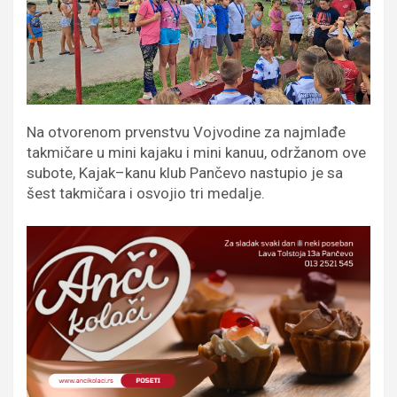
Na otvorenom prvenstvu Vojvodine za najmlađe
takmičare u mini kajaku i mini kanuu, održanom ove
subote, Kajak–kanu klub Pančevo nastupio je sa
šest takmičara i osvojio tri medalje.