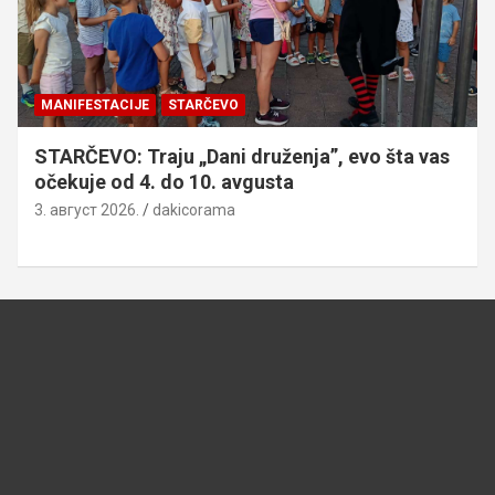
MANIFESTACIJE
STARČEVO
STARČEVO: Traju „Dani druženja”, evo šta vas
očekuje od 4. do 10. avgusta
3. август 2026.
dakicorama