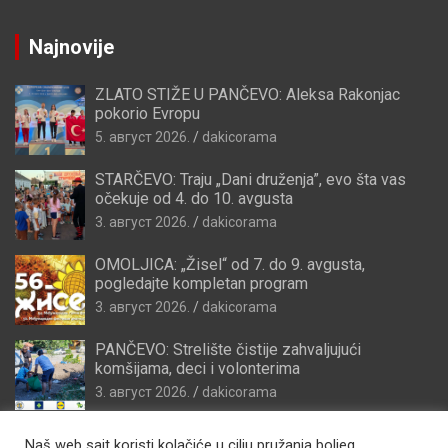
Najnovije
ZLATO STIŽE U PANČEVO: Aleksa Rakonjac
pokorio Evropu
5. август 2026.
dakicorama
STARČEVO: Traju „Dani druženja”, evo šta vas
očekuje od 4. do 10. avgusta
3. август 2026.
dakicorama
OMOLJICA: „Žisel“ od 7. do 9. avgusta,
pogledajte kompletan program
3. август 2026.
dakicorama
PANČEVO: Strelište čistije zahvaljujući
komšijama, deci i volonterima
3. август 2026.
dakicorama
Naš web sajt koristi kolačiće u cilju pružanja boljeg