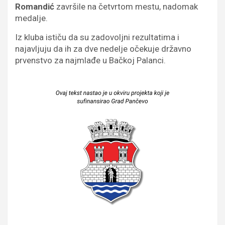
Romandić
završile na četvrtom mestu, nadomak
medalje.
Iz kluba ističu da su zadovolјni rezultatima i
najavljuju da ih za dvе nedelјe očekuje državno
prvenstvo za najmlađe u Bačkoj Palanci.