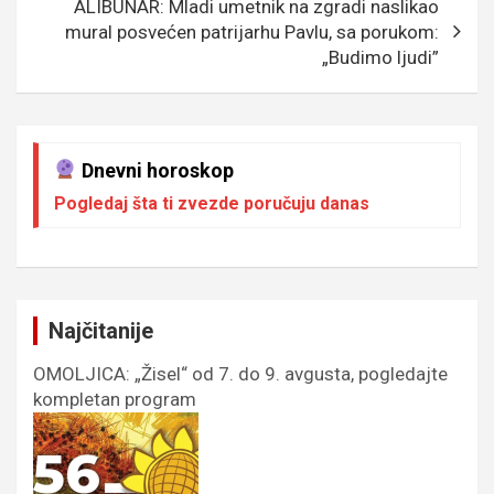
ALIBUNAR: Mladi umetnik na zgradi naslikao
mural posvećen patrijarhu Pavlu, sa porukom:
„Budimo ljudi”
Dnevni horoskop
Pogledaj šta ti zvezde poručuju danas
Najčitanije
OMOLJICA: „Žisel“ od 7. do 9. avgusta, pogledajte
kompletan program