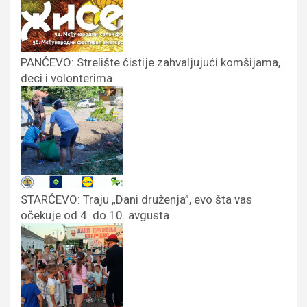
PANČEVO: Strelište čistije zahvaljujući komšijama,
deci i volonterima
STARČEVO: Traju „Dani druženja”, evo šta vas
očekuje od 4. do 10. avgusta