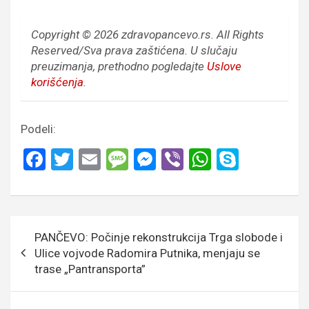
Copyright © 2026 zdravopancevo.rs. All Rights
Reserved/Sva prava zaštićena.
U slučaju
preuzimanja, prethodno pogledajte
Uslove
korišćenja
.
Podeli:
F
T
E
M
M
Vi
W
S
a
wi
m
es
es
b
h
ky
ce
tt
ail
s
se
er
at
p
b
er
a
n
s
e
Кретање
PANČEVO: Počinje rekonstrukcija Trga slobode i
o
g
g
A
чланка
Ulice vojvode Radomira Putnika, menjaju se
o
e
er
p
trase „Pantransporta”
k
p