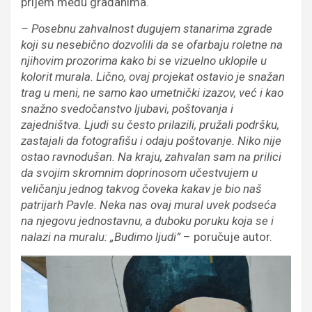
prijem među građanima.
– Posebnu zahvalnost dugujem stanarima zgrade
koji su nesebično dozvolili da se ofarbaju roletne na
njihovim prozorima kako bi se vizuelno uklopile u
kolorit murala. Lično, ovaj projekat ostavio je snažan
trag u meni, ne samo kao umetnički izazov, već i kao
snažno svedočanstvo ljubavi, poštovanja i
zajedništva. Ljudi su često prilazili, pružali podršku,
zastajali da fotografišu i odaju poštovanje. Niko nije
ostao ravnodušan. Na kraju, zahvalan sam na prilici
da svojim skromnim doprinosom učestvujem u
veličanju jednog takvog čoveka kakav je bio naš
patrijarh Pavle. Neka nas ovaj mural uvek podseća
na njegovu jednostavnu, a duboku poruku koja se i
nalazi na muralu: „Budimo ljudi”
– poručuje autor.