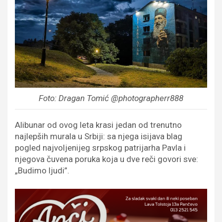
Foto: Dragan Tomić @photographerr888
Alibunar od ovog leta krasi jedan od trenutno
najlepših murala u Srbiji: sa njega isijava blag
pogled najvoljenijeg srpskog patrijarha Pavla i
njegova čuvena poruka koja u dve reči govori sve:
„Budimo ljudi”.