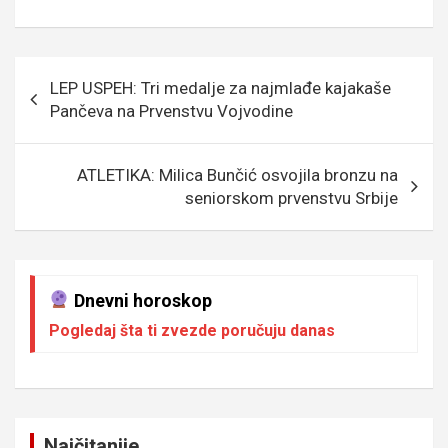
a
wi
m
es
es
b
h
ky
ce
tt
ail
s
se
er
at
p
b
er
a
n
s
e
Кретање
LEP USPEH: Tri medalje za najmlađe kajakaše
o
g
g
A
чланка
Pančeva na Prvenstvu Vojvodine
o
e
er
p
k
p
ATLETIKA: Milica Bunčić osvojila bronzu na
seniorskom prvenstvu Srbije
Dnevni horoskop
Pogledaj šta ti zvezde poručuju danas
Najčitanije