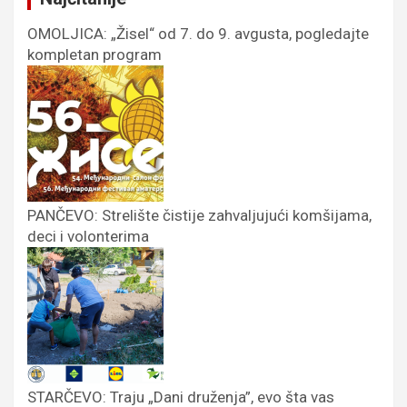
OMOLJICA: „Žisel“ od 7. do 9. avgusta, pogledajte
kompletan program
PANČEVO: Strelište čistije zahvaljujući komšijama,
deci i volonterima
STARČEVO: Traju „Dani druženja”, evo šta vas