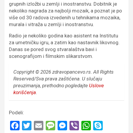
grupnih izložbi u zemlji i inostranstvu. Dobitnik je
nekoliko nagrada za najbolji mozaik, a poznat je po
više od 30 radova izvedenih u tehnikama mozaika,
murala i vitraža u zemlji i inostranstvu.
Radio je nekoliko godina kao asistent na Institutu
za umetničku igru, a zatim kao nastavnik likovnog.
Danas se pored svog stvaralaštva bavi i
scenografijom i filmskim slikarstvom.
Copyright © 2026 zdravopancevo.rs. All Rights
Reserved/Sva prava zaštićena.
U slučaju
preuzimanja, prethodno pogledajte
Uslove
korišćenja
.
Podeli:
F
T
E
M
M
Vi
W
S