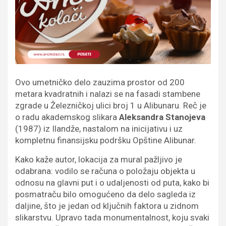
Ovo umetničko delo zauzima prostor od 200
metara kvadratnih i nalazi se na fasadi stambene
zgrade u Železničkoj ulici broj 1 u Alibunaru. Reč je
o radu akademskog slikara
Aleksandra Stanojeva
(1987) iz Ilandže, nastalom na inicijativu i uz
kompletnu finansijsku podršku Opštine Alibunar.
Kako kaže autor, lokacija za mural pažljivo je
odabrana: vodilo se računa o položaju objekta u
odnosu na glavni put i o udaljenosti od puta, kako bi
posmatraču bilo omogućeno da delo sagleda iz
daljine, što je jedan od ključnih faktora u zidnom
slikarstvu. Upravo tada monumentalnost, koju svaki