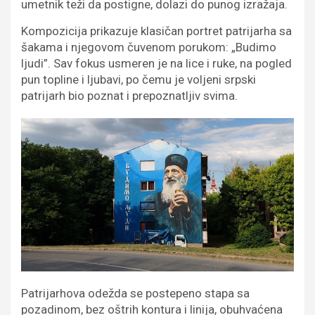
umetnik teži da postigne, dolazi do punog izražaja.
Kompozicija prikazuje klasičan portret patrijarha sa
šakama i njegovom čuvenom porukom: „Budimo
ljudi”. Sav fokus usmeren je na lice i ruke, na pogled
pun topline i ljubavi, po čemu je voljeni srpski
patrijarh bio poznat i prepoznatljiv svima.
Patrijarhova odežda se postepeno stapa sa
pozadinom, bez oštrih kontura i linija, obuhvaćena