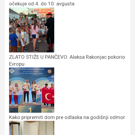
očekuje od 4. do 10. avgusta
ZLATO STIŽE U PANČEVO: Aleksa Rakonjac pokorio
Evropu
Kako pripremiti dom pre odlaska na godišnji odmor