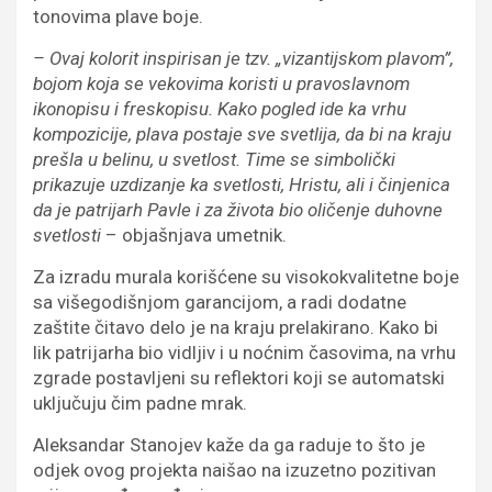
tonovima plave boje.
– Ovaj kolorit inspirisan je tzv. „vizantijskom plavom”,
bojom koja se vekovima koristi u pravoslavnom
ikonopisu i freskopisu. Kako pogled ide ka vrhu
kompozicije, plava postaje sve svetlija, da bi na kraju
prešla u belinu, u svetlost. Time se simbolički
prikazuje uzdizanje ka svetlosti, Hristu, ali i činjenica
da je patrijarh Pavle i za života bio oličenje duhovne
svetlosti
– objašnjava umetnik.
Za izradu murala korišćene su visokokvalitetne boje
sa višegodišnjom garancijom, a radi dodatne
zaštite čitavo delo je na kraju prelakirano. Kako bi
lik patrijarha bio vidljiv i u noćnim časovima, na vrhu
zgrade postavljeni su reflektori koji se automatski
uključuju čim padne mrak.
Aleksandar Stanojev kaže da ga raduje to što je
odjek ovog projekta naišao na izuzetno pozitivan