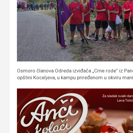
Osmoro članova Odreda izviđača „Crne rode” iz Pančev
opštini Koceljeva, u kampu priređenom u okviru manif