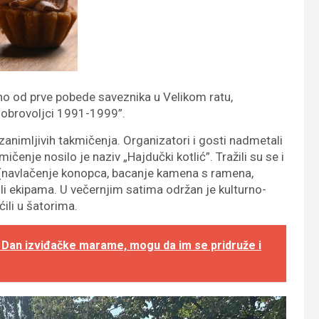
o od prve pobede saveznika u Velikom ratu,
„Dobrovoljci 1991-1999”.
zanimljivih takmičenja. Organizatori i gosti nadmetali
čenje nosilo je naziv „Hajdučki kotlić”. Tražili su se i
ma (navlačenje konopca, bacanje kamena s ramena,
ili ekipama. U večernjim satima održan je kulturno-
ili u šatorima.
 Dan izviđačke marame, mogu da im se pridruže i