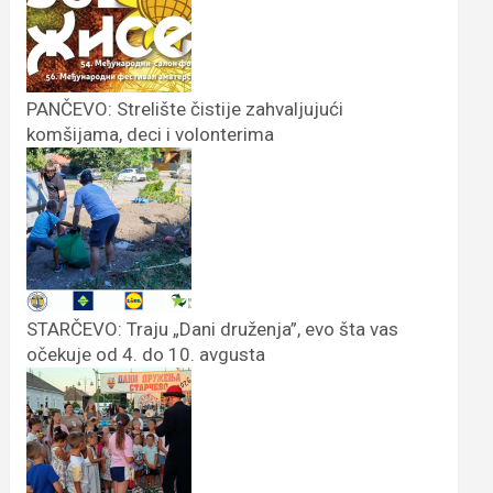
PANČEVO: Strelište čistije zahvaljujući
komšijama, deci i volonterima
STARČEVO: Traju „Dani druženja”, evo šta vas
očekuje od 4. do 10. avgusta