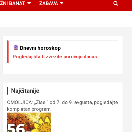
ŽNI BANAT
ZABAVA
Dnevni horoskop
Pogledaj šta ti zvezde poručuju danas
Najčitanije
OMOLJICA: „Žisel“ od 7. do 9. avgusta, pogledajte
kompletan program