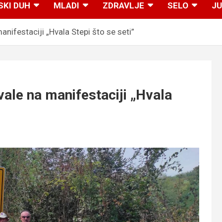
SKI DUH
MLADI
ZDRAVLJE
SELO
JU
nifestaciji „Hvala Stepi što se seti”
ale na manifestaciji „Hvala