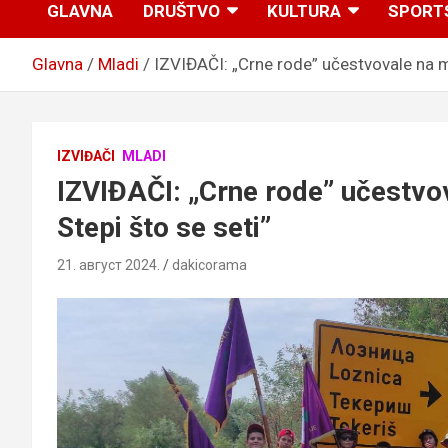
GLAVNA
DRUŠTVO
KULTURA
SPORT
Glavna
Mladi
IZVIĐAČI: „Crne rode” učestvovale na ma
IZVIĐAČI
MLADI
IZVIĐAČI: „Crne rode” učestvov
Stepi što se seti”
21. август 2024.
dakicorama