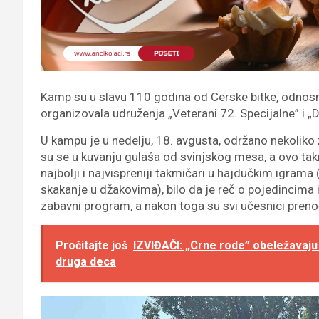
Kamp su u slavu 110 godina od Cerske bitke, odnosn
organizovala udruženja „Veterani 72. Specijalne” i 
U kampu je u nedelju, 18. avgusta, održano nekoliko 
su se u kuvanju gulaša od svinjskog mesa, a ovo takmi
najbolji i najvispreniji takmičari u hajdučkim igra
skakanje u džakovima), bilo da je reč o pojedincima 
zabavni program, a nakon toga su svi učesnici prenoć
Pročitajte još
IZVIĐAČI: „Crne rode” obeležavaju
druga deca