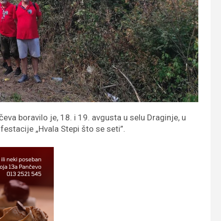
a boravilo je, 18. i 19. avgusta u selu Draginje, u
estacije „Hvala Stepi što se seti”.