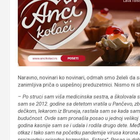
Naravno, novinari ko novinari, odmah smo želeli da s
zanimljiva priča o uspešnoj preduzetnici. Nismo ni slu
– Po struci sam viša medicinska sestra, a školovala 
sam se 2012. godine sa detetom vratila u Pančevo, zb
dečkom, lekarom iz Bruneja, rastala sam se kada sam 
budućnost. Ovde sam pronašla posao u jednoj velikoj in
godina kasnije sam se i udala i rodila drugo dete. Me
otkaz i tako sam na početku pandemije virusa korona 
proizvodnju prirodne kozmetike „Estera”. Posao je dobr