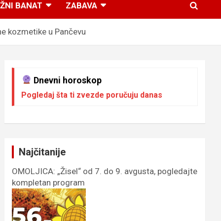
ŽNI BANAT
ZABAVA
ne kozmetike u Pančevu
Dnevni horoskop
Pogledaj šta ti zvezde poručuju danas
Najčitanije
OMOLJICA: „Žisel“ od 7. do 9. avgusta, pogledajte
kompletan program