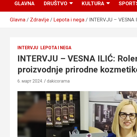
GLAVNA
DRUŠTVO
KULTURA
SPORT
Glavna
Zdravlje
Lepota i nega
INTERVJU – VESNA IL
INTERVJU
LEPOTA I NEGA
INTERVJU – VESNA ILIĆ: Roler
proizvodnje prirodne kozmetik
6. март 2024.
dakicorama