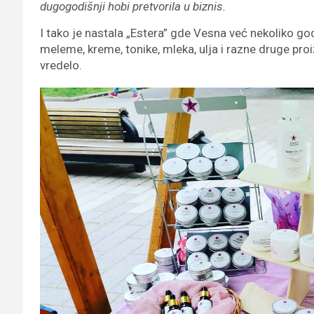
dugogodišnji hobi pretvorila u biznis.
I tako je nastala „Estera” gde Vesna već nekoliko go
meleme, kreme, tonike, mleka, ulja i razne druge proiz
vredelo.