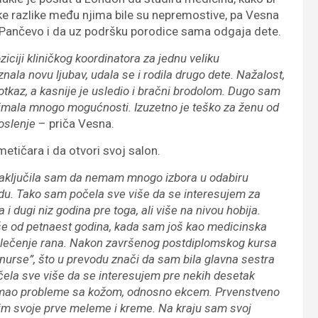
e razlike među njima bile su nepremostive, pa Vesna
 u Pančevo i da uz podršku porodice sama odgaja dete.
ciji kliničkog koordinatora za jednu veliku
a novu ljubav, udala se i rodila drugo dete. Nažalost,
tkaz, a kasnije je usledio i bračni brodolom. Dugo sam
am imala mnogo mogućnosti. Izuzetno je teško za ženu od
oslenje
– priča Vesna.
metičara i da otvori svoj salon.
, zaključila sam da nemam mnogo izbora u odabiru
adu. Tako sam počela sve više da se interesujem za
 dugi niz godina pre toga, ali više na nivou hobija.
iše od petnaest godina, kada sam još kao medicinska
a lečenje rana. Nakon završenog postdiplomskog kursa
ty nurse”, što u prevodu znači da sam bila glavna sestra
čela sve više da se interesujem pre nekih desetak
a imao probleme sa kožom, odnosno ekcem. Prvenstveno
vim svoje prve meleme i kreme. Na kraju sam svoj