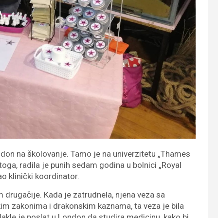
ondon na školovanje. Tamo je na univerzitetu „Thames
toga, radila je punih sedam godina u bolnici „Royal
 klinički koordinator.
vim drugačije. Kada je zatrudnela, njena veza sa
im zakonima i drakonskim kaznama, ta veza je bila
dakle je poslat u London da studira medicinu, kako bi