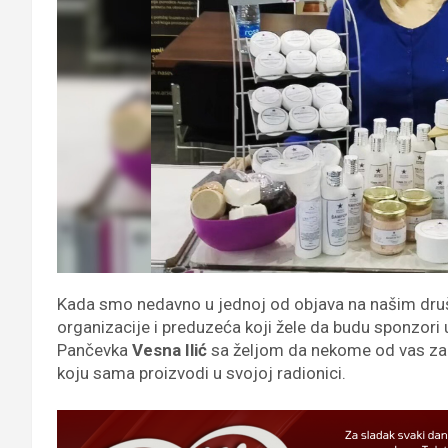
Kada smo nedavno u jednoj od objava na našim druš
organizacije i preduzeća koji žele da budu sponzori
Pančevka
Vesna Ilić
sa željom da nekome od vas za 
koju sama proizvodi u svojoj radionici.