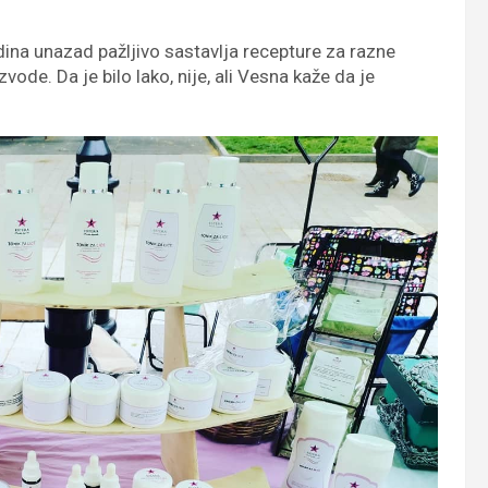
dina unazad pažljivo sastavlja recepture za razne
vode. Da je bilo lako, nije, ali Vesna kaže da je