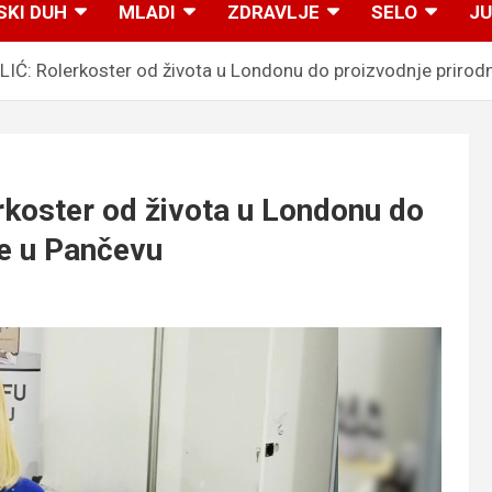
SKI DUH
MLADI
ZDRAVLJE
SELO
JU
IĆ: Rolerkoster od života u Londonu do proizvodnje prirod
koster od života u Londonu do
e u Pančevu