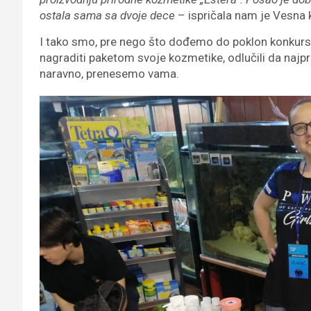
ostala sama sa dvoje dece
– ispričala nam je Vesna 
I tako smo, pre nego što dođemo do poklon konkurs
nagraditi paketom svoje kozmetike, odlučili da najpr
naravno, prenesemo vama.