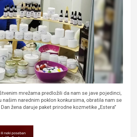
tvenim mrežama predložili da nam se jave pojedinci,
 u našim narednim poklon konkursima, obratila nam se
Dan žena daruje paket prirodne kozmetike „Estera”