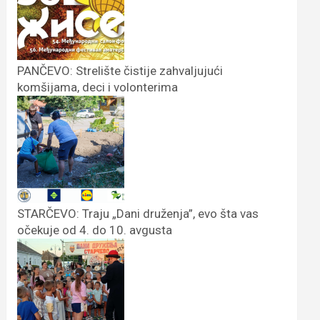
PANČEVO: Strelište čistije zahvaljujući
komšijama, deci i volonterima
STARČEVO: Traju „Dani druženja”, evo šta vas
očekuje od 4. do 10. avgusta