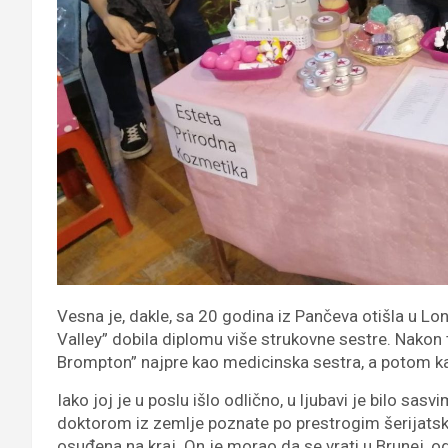
Vesna je, dakle, sa 20 godina iz Pančeva otišla u L
Valley” dobila diplomu više strukovne sestre. Nakon 
Brompton” najpre kao medicinska sestra, a potom kao
Iako joj je u poslu išlo odlično, u ljubavi je bilo sas
doktorom iz zemlje poznate po prestrogim šerijatsk
osuđena na kraj. On je morao da se vrati u Brunej, o