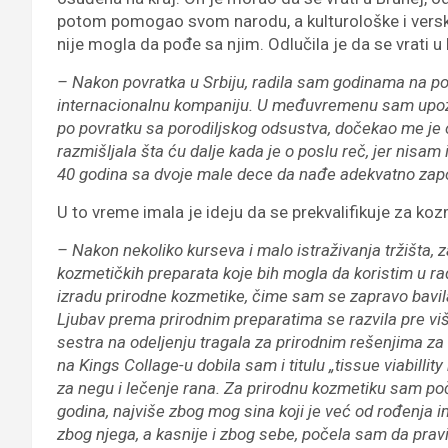
potom pomogao svom narodu, a kulturološke i versk
nije mogla da pođe sa njim. Odlučila je da se vrati
– Nakon povratka u Srbiju, radila sam godinama na pozi
internacionalnu kompaniju. U međuvremenu sam upoznal
po povratku sa porodiljskog odsustva, dočekao me je o
razmišljala šta ću dalje kada je o poslu reč, jer nis
40 godina sa dvoje male dece da nađe adekvatno zap
U to vreme imala je ideju da se prekvalifikuje za koz
– Nakon nekoliko kurseva i malo istraživanja tržišta
kozmetičkih preparata koje bih mogla da koristim u r
izradu prirodne kozmetike, čime sam se zapravo bavila i
Ljubav prema prirodnim preparatima se razvila pre v
sestra na odeljenju tragala za prirodnim rešenjima z
na Kings Collage-u dobila sam i titulu „tissue viabilli
za negu i lečenje rana. Za prirodnu kozmetiku sam po
godina, najviše zbog mog sina koji je već od rođenj
zbog njega, a kasnije i zbog sebe, počela sam da pra