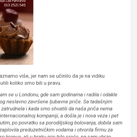
aznamo više, jer nam se učinilo da je na vidiku
tili koliko smo bili u pravu.
sam se u Londonu, gde sam godinama i radila i odakle
og neslavno završene ljubavne priče. Sa tadašnjim
zatrudnela i kada smo shvatili da naša priča nema
ternacionalnoj kompaniji, a došla je i nova veza i pet
đutim, po povratku sa porodiljskog bolovanja, dobila sam
zaplovila preduzetničkim vodama i otvorila firmu za
o krenuo, ali u braku nije bilo sreće, pa sam ubrzo