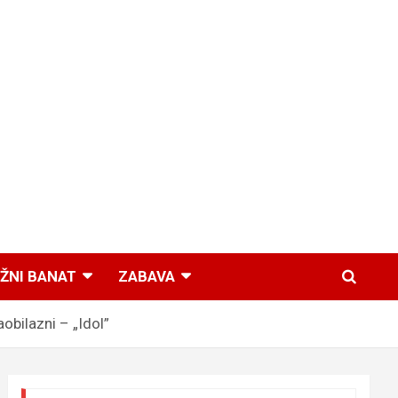
ŽNI BANAT
ZABAVA
bilazni – „Idol”