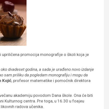
ti upriličena promocija monografije o školi koja je
 oko dvadeset godina, a sada je urađeno novo izdanje
mao sam priliku da pogledam monografiju i mogu da
n Kojić
, profesor matematike i pomoćnik direktora
 svečanu akademiju povodom Dana škole. Ona će biti
ni Kulturnog centra. Pre toga, u 16.30 u foajeu
 likovnih radova učenika.