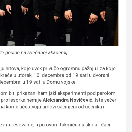
vde godine na svečanoj akademiji
ju hitova, koje uvek privuče ogromnu pažnju i za koje
e kreće u utorak, 10. decembra od 19 sati u dvorani
. decembra, u 19 sati u Domu vojske.
dom biti prikazani hemijski eksperimenti pod parolom
će profesorka hemije
Aleksandra Novićević
. Iste večeri
 na kome učestvuju timovi sačinjeni od učenika i
e interesovanje, a po ovom takmičenju škola i đaci