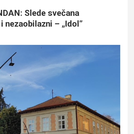
DAN: Slede svečana
 nezaobilazni – „Idol”