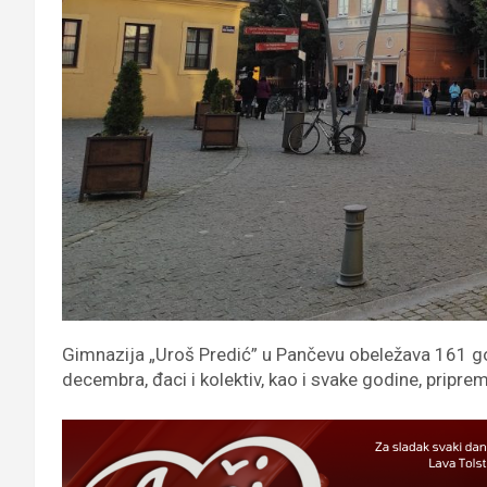
Gimnazija „Uroš Predić” u Pančevu obeležava 161 g
decembra, đaci i kolektiv, kao i svake godine, pripre