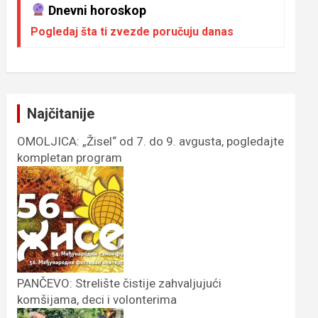
Dnevni horoskop
Pogledaj šta ti zvezde poručuju danas
Najčitanije
OMOLJICA: „Žisel“ od 7. do 9. avgusta, pogledajte
kompletan program
PANČEVO: Strelište čistije zahvaljujući
komšijama, deci i volonterima