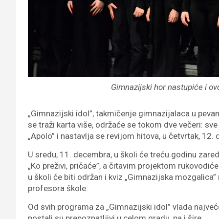
Gimnazijski hor nastupiće i o
„Gimnazijski idol”, takmičenje gimnazijalaca u pevan
se traži karta više, održaće se tokom dve večeri: sv
„Apolo” i nastavlja se revijom hitova, u četvrtak, 12
U sredu, 11. decembra, u školi će treću godinu zare
„Ko preživi, pričaće”, a čitavim projektom rukovodi
u školi će biti održan i kviz „Gimnazijska mozgalica”
profesora škole.
Od svih programa za „Gimnazijski idol” vlada najveć
postali su prepoznatljivi u celom gradu, pa i šire.