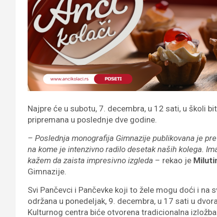
Najpre će u subotu, 7. decembra, u 12 sati, u školi bi
pripremana u poslednje dve godine.
– Poslednja monografija Gimnazije publikovana je pre
na kome je intenzivno radilo desetak naših kolega. I
kažem da zaista impresivno izgleda
– rekao je
Miluti
Gimnazije.
Svi Pančevci i Pančevke koji to žele mogu doći i na
održana u ponedeljak, 9. decembra, u 17 sati u dvora
Kulturnog centra biće otvorena tradicionalna izložba