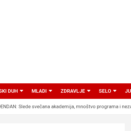
SKI DUH
MLADI
ZDRAVLJE
SELO
JU
NDAN: Slede svečana akademija, mnoštvo programa i nezao