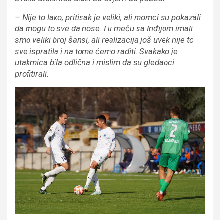
– Nije to lako, pritisak je veliki, ali momci su pokazali
da mogu to sve da nose. I u meču sa Inđijom imali
smo veliki broj šansi, ali realizacija još uvek nije to
sve ispratila i na tome ćemo raditi. Svakako je
utakmica bila odlična i mislim da su gledaoci
profitirali.