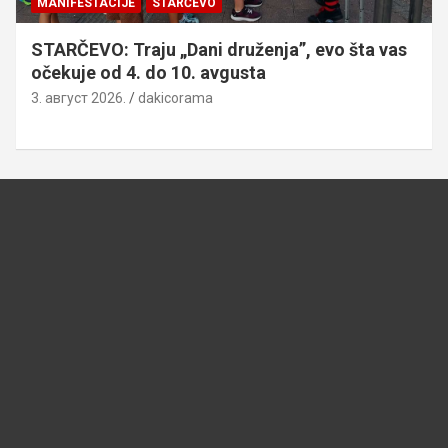
MANIFESTACIJE
STARČEVO
STARČEVO: Traju „Dani druženja”, evo šta vas
očekuje od 4. do 10. avgusta
3. август 2026.
dakicorama