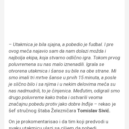
– Utakmica je bila sjajna, a pobedio je fudbal. I pre
ovog meča najavio sam da nam dolazi možda i
najbolja ekipa, koja stvarno odlično igra. Tokom prvog
poluvremena su nas malo iznenadili. Igrala se
otvorena utakmica i šanse su bile na obe strane. Mi
smo imali tri mrtve šanse u prvih 15 minuta, a posle
je slično bilo i sa njima i u nekim delovima meča su
nas nadmudrili, to je činjenica. Međutim, odigrali smo
drugo poluvreme kako treba i ostvarili veoma
značajnu pobedu protiv jako dobre Inđije
– rekao je
šef stručnog štaba Železničara
Tomislav Sivić.
On je prokomentarisao i da tim koji predvodi u
svaku utakmicu ulazi sa ciljem da pobedi.