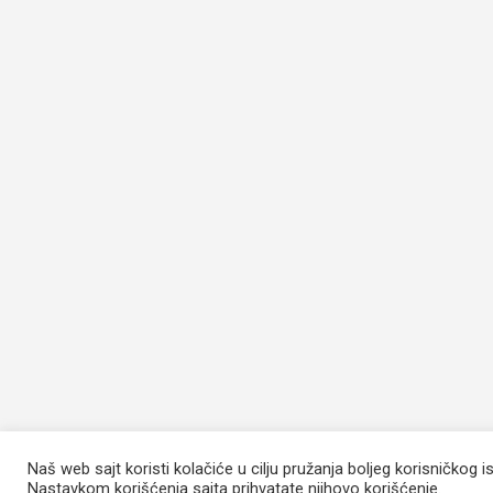
Naš web sajt koristi kolačiće u cilju pružanja boljeg korisničkog i
Nastavkom korišćenja sajta prihvatate njihovo korišćenje.