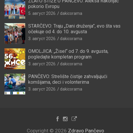
ZLATO STIŽE U PANČEVO: Aleksa Rakonjac
pokorio Evropu
5. август 2026.
dakicorama
STARČEVO: Traju „Dani druženja”, evo šta vas
očekuje od 4. do 10. avgusta
3. август 2026.
dakicorama
OMOLJICA: „Žisel“ od 7. do 9. avgusta,
pogledajte kompletan program
3. август 2026.
dakicorama
PANČEVO: Strelište čistije zahvaljujući
komšijama, deci i volonterima
3. август 2026.
dakicorama
Copyright © 2026
Zdravo Pančevo