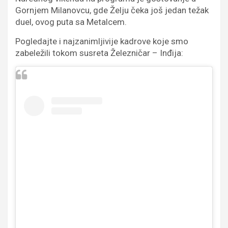
Gornjem Milanovcu, gde Želju čeka još jedan težak
duel, ovog puta sa Metalcem.
Pogledajte i najzanimljivije kadrove koje smo
zabeležili tokom susreta Železničar – Inđija: