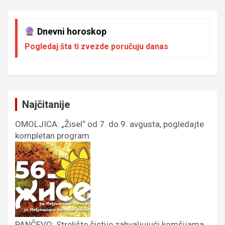
Dnevni horoskop
Pogledaj šta ti zvezde poručuju danas
Najčitanije
OMOLJICA: „Žisel“ od 7. do 9. avgusta, pogledajte
kompletan program
PANČEVO: Strelište čistije zahvaljujući komšijama,