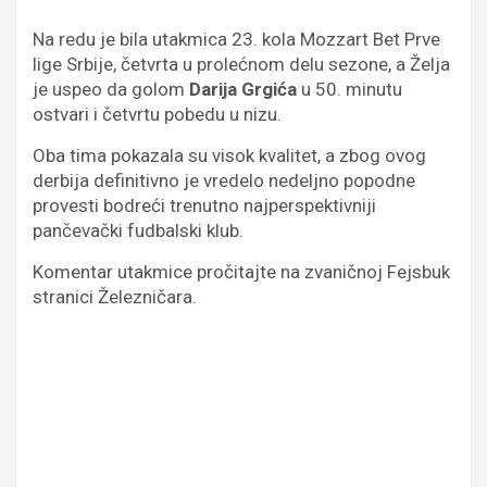
Na redu je bila utakmica 23. kola Mozzart Bet Prve
lige Srbije, četvrta u prolećnom delu sezone, a Želja
je uspeo da golom
Darija Grgića
u 50. minutu
ostvari i četvrtu pobedu u nizu.
Oba tima pokazala su visok kvalitet, a zbog ovog
derbija definitivno je vredelo nedeljno popodne
provesti bodreći trenutno najperspektivniji
pančevački fudbalski klub.
Komentar utakmice pročitajte na zvaničnoj Fejsbuk
stranici Železničara.