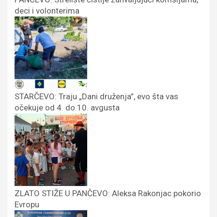
deci i volonterima
STARČEVO: Traju „Dani druženja”, evo šta vas
očekuje od 4. do 10. avgusta
ZLATO STIŽE U PANČEVO: Aleksa Rakonjac pokorio
Evropu