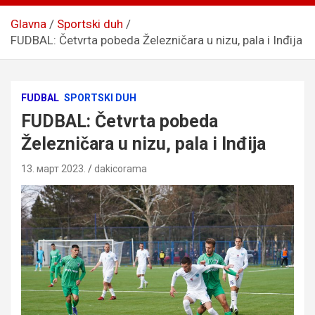
Glavna
Sportski duh
FUDBAL: Četvrta pobeda Železničara u nizu, pala i Inđija
FUDBAL
SPORTSKI DUH
FUDBAL: Četvrta pobeda
Železničara u nizu, pala i Inđija
13. март 2023.
dakicorama