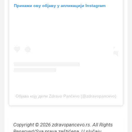
Прикажи ову објаву у апликацији Instagram
Објава коју дели Zdravo Pančevo (@zdravopancevo)
Copyright © 2026 zdravopancevo.rs. All Rights
Reserved/Sva prava zaštićena.
U slučaju