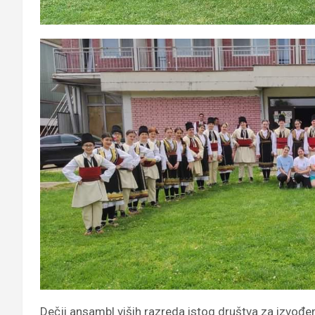
Dečji ansambl viših razreda istog društva za izvođen