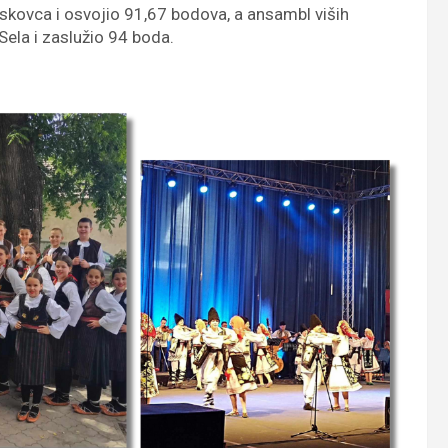
skovca i osvojio 91,67 bodova, a ansambl viših
ela i zaslužio 94 boda.