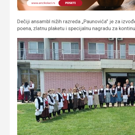
Dečiji ansambl nižih razreda „Paunovića” je za izvođ
poena, zlatnu plaketu i specijalnu nagradu za kontinu