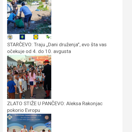
STARČEVO: Traju „Dani druženja”, evo šta vas
očekuje od 4. do 10. avgusta
ZLATO STIŽE U PANČEVO: Aleksa Rakonjac
pokorio Evropu