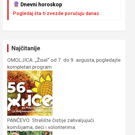
Dnevni horoskop
Pogledaj šta ti zvezde poručuju danas
Najčitanije
OMOLJICA: „Žisel“ od 7. do 9. avgusta, pogledajte
kompletan program
PANČEVO: Strelište čistije zahvaljujući
komšijama, deci i volonterima