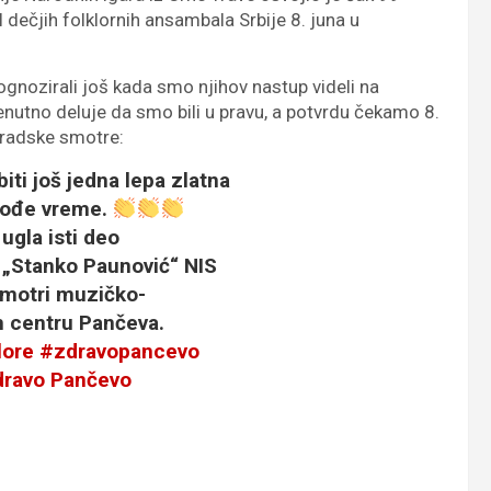
l dečjih folklornih ansambala Srbije 8. juna u
nozirali još kada smo njihov nastup videli na
renutno deluje da smo bili u pravu, a potvrdu čekamo 8.
gradske smotre:
iti još jedna lepa zlatna
 dođe vreme.
ugla isti deo
 „Stanko Paunović“ NIS
smotri muzičko-
m centru Pančeva.
lore
#zdravopancevo
dravo Pančevo