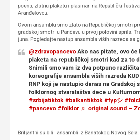
poena, zlatnu plaketu i plasman na Republički festiva
Aranđelovcu.
Ovom ansamblu smo zlato na Republičkoj smotri prog
gradskoj smotri u Pančevu u prvoj polovini aprila. T
juna. Pogledajte nastup ansambla viših razreda sa 
@zdravopancevo
Ako nas pitate, ovo će b
plaketa na republičkoj smotri kad za to
Snimili smo vam iz dva potpuno različita 
koreografije ansambla viših razreda KUD
RNP koji je nastupio danas na Gradskoj 
folklornog stvaralaštva dece u Kulturno
#srbijatiktok
#balkantiktok
#fypシ
#folc
#pancevo
#folklor
♬ original sound – Z
Briljantni su bili i ansambli iz Banatskog Novog Sela.