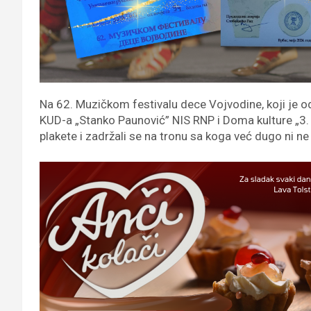
Na 62. Muzičkom festivalu dece Vojvodine, koji je od
KUD-a „Stanko Paunović” NIS RNP i Doma kulture „3. 
plakete i zadržali se na tronu sa koga već dugo ni n