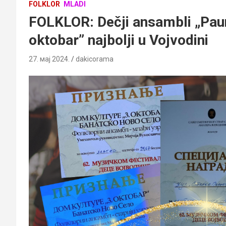
FOLKLOR
MLADI
FOLKLOR: Dečji ansambli „Paun
oktobar” najbolji u Vojvodini
27. мај 2024.
dakicorama