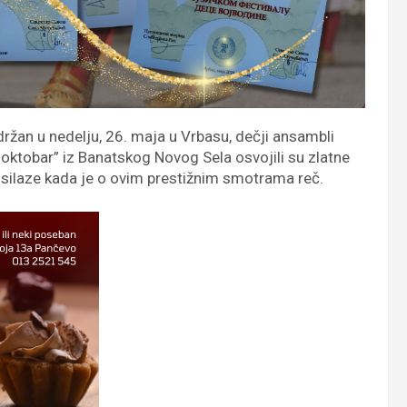
ržan u nedelju, 26. maja u Vrbasu, dečji ansambli
oktobar” iz Banatskog Novog Sela osvojili su zlatne
e silaze kada je o ovim prestižnim smotrama reč.