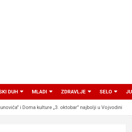
SKI DUH
MLADI
ZDRAVLJE
SELO
JU
novića” i Doma kulture „3. oktobar” najbolji u Vojvodini