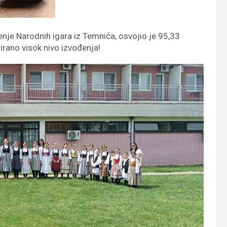
enje Narodnih igara iz Temnića, osvojio je 95,33
irano visok nivo izvođenja!