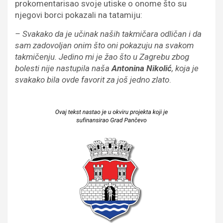
prokomentarisao svoje utiske o onome što su
njegovi borci pokazali na tatamiju:
– Svakako da je učinak naših takmičara odličan i da
sam zadovoljan onim što oni pokazuju na svakom
takmičenju. Jedino mi je žao što u Zagrebu zbog
bolesti nije nastupila naša
Antonina Nikolić
, koja je
svakako bila ovde favorit za još jedno zlato
.