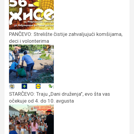
PANČEVO: Strelište čistije zahvaljujući komšijama,
deci i volonterima
STARČEVO: Traju „Dani druženja”, evo šta vas
očekuje od 4. do 10. avgusta