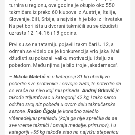
turnira u regionu, ove godine je okupio oko 550
takmičara iz preko 60 klubova iz Austrije, Italije,
Slovenije, BiH, Srbije, a najviše ih je bilo iz Hrvatske.
Na pet borilišta u dvorani takmičili su se džudisti
uzrasta 12, 14, 16 i 18 godina.
Prvi su se na tatamiju pojavili takmičari U 12, a
odmah se videlo da je konkurencija vrlo jaka. Mali
džudisti su pokazali veliku motivaciju i želju za
pobedom. Među njima je bilo troje „akademaca”.
–
Nikola Maletić
je u kategoriji 31 kg ubedljivo
pobedio sve protivnike i osvojio zlato, te potvrdio da
se vraća na nivo koji mu pripada.
Andrej Grković
je
takođe trijumfovao u kategoriji 42 kg, i tako samo
održao svoj niz pobeda u ovom delu takmičarske
sezone.
Radan Čigoja
je konačno zalečio
višenedeljnu prehladu (koja ga nije sprečila da se
sve vreme takmiči i osvaja medalje, prim.nov), i u
kategoriji +55 kg takođe stao na najvišu stepenicu