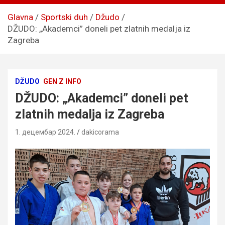
Glavna
Sportski duh
Džudo
DŽUDO: „Akademci” doneli pet zlatnih medalja iz
Zagreba
DŽUDO
GEN Z INFO
DŽUDO: „Akademci” doneli pet
zlatnih medalja iz Zagreba
1. децембар 2024.
dakicorama