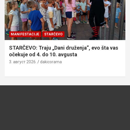
MANIFESTACIJE
STARČEVO
STARČEVO: Traju „Dani druženja”, evo šta vas
očekuje od 4. do 10. avgusta
3. август 2026.
dakicorama