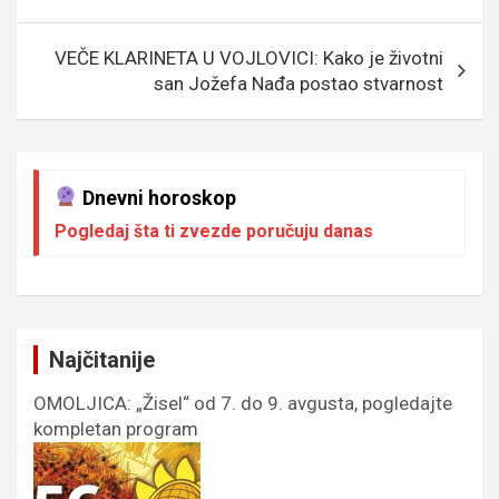
k
p
VEČE KLARINETA U VOJLOVICI: Kako je životni
san Jožefa Nađa postao stvarnost
Dnevni horoskop
Pogledaj šta ti zvezde poručuju danas
Najčitanije
OMOLJICA: „Žisel“ od 7. do 9. avgusta, pogledajte
kompletan program