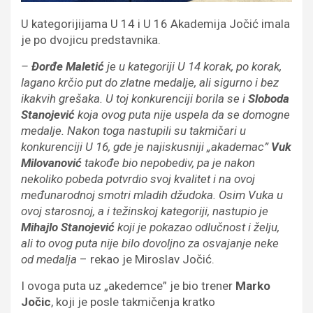
U kategorijijama U 14 i U 16 Akademija Jočić imala
je po dvojicu predstavnika.
–
Đorđe Maletić
je u kategoriji U 14 korak, po korak,
lagano krčio put do zlatne medalje, ali sigurno i bez
ikakvih grešaka. U toj konkurenciji borila se i
Sloboda
Stanojević
koja ovog puta nije uspela da se domogne
medalje. Nakon toga nastupili su takmičari u
konkurenciji U 16, gde je najiskusniji „akademac”
Vuk
Milovanović
takođe bio nepobediv, pa je nakon
nekoliko pobeda potvrdio svoj kvalitet i na ovoj
međunarodnoj smotri mladih džudoka. Osim Vuka u
ovoj starosnoj, a i težinskoj kategoriji, nastupio je
Mihajlo Stanojević
koji je pokazao odlučnost i želju,
ali to ovog puta nije bilo dovoljno za osvajanje neke
od medalja
– rekao je Miroslav Jočić.
I ovoga puta uz „akedemce” je bio trener
Marko
Jočic
, koji je posle takmičenja kratko