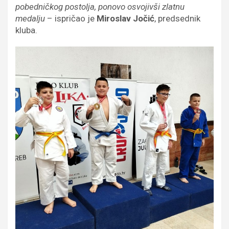
pobedničkog postolja, ponovo osvojivši zlatnu
medalju
– ispričao je
Miroslav Jočić
, predsednik
kluba.