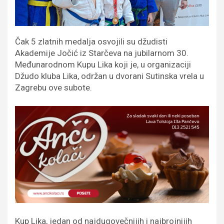
Čak 5 zlatnih medalja osvojili su džudisti
Akademije Jočić iz Starčeva na jubilarnom 30.
Međunarodnom Kupu Lika koji je, u organizaciji
Džudo kluba Lika, održan u dvorani Sutinska vrela u
Zagrebu ove subote.
Kup Lika, jedan od najdugovečnijih i najbrojnijih