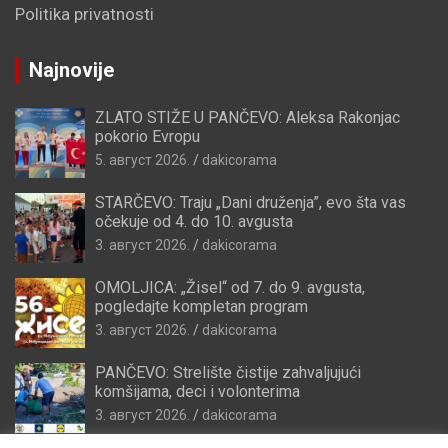
Politika privatnosti
Najnovije
ZLATO STIŽE U PANČEVO: Aleksa Rakonjac
pokorio Evropu
5. август 2026.
dakicorama
STARČEVO: Traju „Dani druženja”, evo šta vas
očekuje od 4. do 10. avgusta
3. август 2026.
dakicorama
OMOLJICA: „Žisel“ od 7. do 9. avgusta,
pogledajte kompletan program
3. август 2026.
dakicorama
PANČEVO: Strelište čistije zahvaljujući
komšijama, deci i volonterima
3. август 2026.
dakicorama