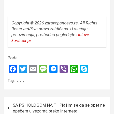
Copyright © 2026 zdravopancevo.rs. All Rights
Reserved/Sva prava zaštićena.
U slučaju
preuzimanja, prethodno pogledajte
Uslove
korišćenja
.
Podeli:
F
T
E
M
M
Vi
W
S
a
wi
m
es
es
b
h
ky
Tags:
,
,
,
,
,
ce
tt
ail
s
se
er
at
p
b
er
a
n
s
e
o
g
g
A
Кретање
SA PSIHOLOGOM NA TI: Plašim se da se opet ne
o
e
er
p
чланка
opečem u vezama preko interneta