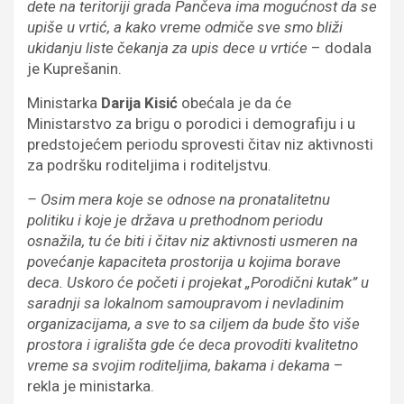
dete na teritoriji grada Pančeva ima mogućnost da se
upiše u vrtić, a kako vreme odmiče sve smo bliži
ukidanju liste čekanja za upis dece u vrtiće
– dodala
je Kuprešanin.
Ministarka
Darija Kisić
obećala je da će
Ministarstvo za brigu o porodici i demografiju i u
predstojećem periodu sprovesti čitav niz aktivnosti
za podršku roditeljima i roditeljstvu.
– Osim mera koje se odnose na pronatalitetnu
politiku i koje je država u prethodnom periodu
osnažila, tu će biti i čitav niz aktivnosti usmeren na
povećanje kapaciteta prostorija u kojima borave
deca. Uskoro će početi i projekat „Porodični kutak” u
saradnji sa lokalnom samoupravom i nevladinim
organizacijama, a sve to sa ciljem da bude što više
prostora i igrališta gde će deca provoditi kvalitetno
vreme sa svojim roditeljima, bakama i dekama
–
rekla je ministarka.