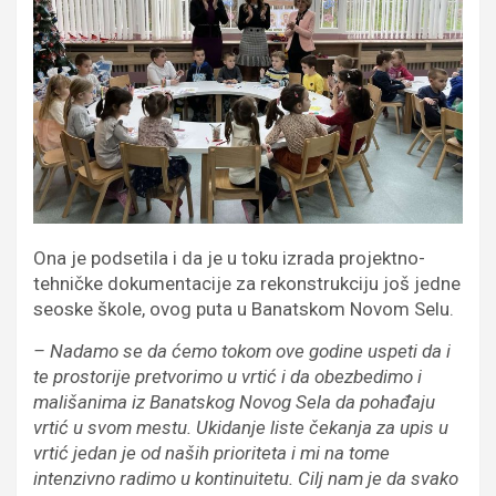
Ona je podsetila i da je u toku izrada projektno-
tehničke dokumentacije za rekonstrukciju još jedne
seoske škole, ovog puta u Banatskom Novom Selu.
– Nadamo se da ćemo tokom ove godine uspeti da i
te prostorije pretvorimo u vrtić i da obezbedimo i
mališanima iz Banatskog Novog Sela da pohađaju
vrtić u svom mestu. Ukidanje liste čekanja za upis u
vrtić jedan je od naših prioriteta i mi na tome
intenzivno radimo u kontinuitetu. Cilj nam je da svako