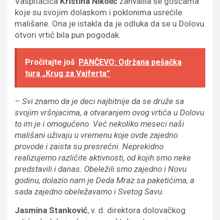
Vaspitačica
Kristina Nikolić
zahvalila se gošćama
koje su svojim dolaskom i poklonima usrećile
mališane. Ona je istakla da je odluka da se u Dolovu
otvori vrtić bila pun pogodak.
Pročitajte još
PANČEVO: Održana pešačka
tura „Krug za Vajferta”
– Svi znamo da je deci najbitnije da se druže sa
svojim vršnjacima, a otvaranjem ovog vrtića u Dolovu
to im je i omogućeno. Već nekoliko meseci naši
mališani uživaju u vremenu koje ovde zajedno
provode i zaista su presrećni. Neprekidno
realizujemo različite aktivnosti, od kojih smo neke
predstavili i danas. Obeležili smo zajedno i Novu
godinu, dolazio nam je Deda Mraz sa paketićima, a
sada zajedno obeležavamo i Svetog Savu.
Jasmina Stanković
, v. d. direktora dolovačkog