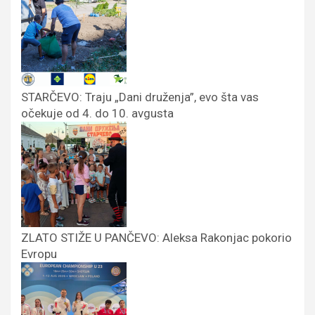
STARČEVO: Traju „Dani druženja”, evo šta vas
očekuje od 4. do 10. avgusta
ZLATO STIŽE U PANČEVO: Aleksa Rakonjac pokorio
Evropu