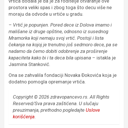
vrtića dodala je da je za roditelje otvaranje ove
prostora veliki spas i zbog toga što decu više ne
moraju da odvode u vrtiće u gradu.
– Vrtić je popunjen. Pored dece iz Dolova imamo i
mališane iz druge opštine, odnosno iz susednog
Mramorka koji nemaju svoj vrtić. Postoji i lista
čekanja na kojoj je trenutno još sedmoro dece, pa se
nadamo da ćemo dobiti odobrenje za proširenje
kapaciteta kako bi i ta deca bila upisana
– istakla je
Jasmina Stanković.
Ona se zahvalila fondaciji Novaka Đokovića koja je
dodatno pomogla opremanje vrtića.
Copyright © 2026 zdravopancevo.rs. All Rights
Reserved/Sva prava zaštićena.
U slučaju
preuzimanja, prethodno pogledajte
Uslove
korišćenja
.