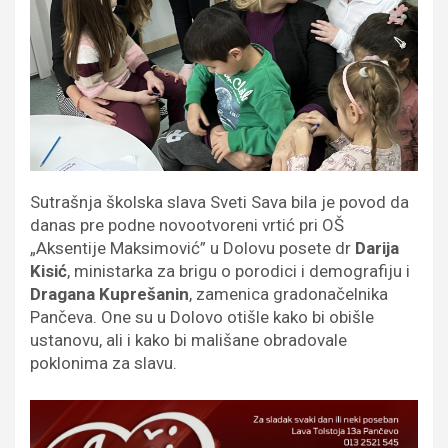
Sutrašnja školska slava Sveti Sava bila je povod da
danas pre podne novootvoreni vrtić pri OŠ
„Aksentije Maksimović” u Dolovu posete dr
Darija
Kisić
, ministarka za brigu o porodici i demografiju i
Dragana Kuprešanin
, zamenica gradonačelnika
Pančeva. One su u Dolovo otišle kako bi obišle
ustanovu, ali i kako bi mališane obradovale
poklonima za slavu.