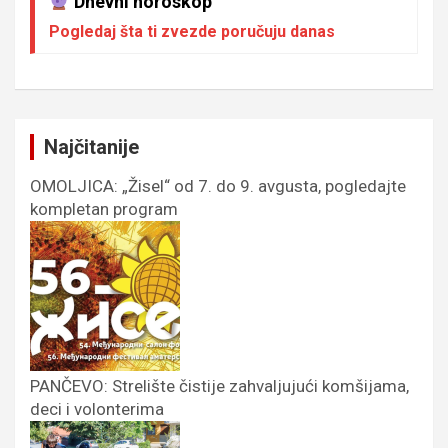
Dnevni horoskop
Pogledaj šta ti zvezde poručuju danas
Najčitanije
OMOLJICA: „Žisel“ od 7. do 9. avgusta, pogledajte
kompletan program
PANČEVO: Strelište čistije zahvaljujući komšijama,
deci i volonterima