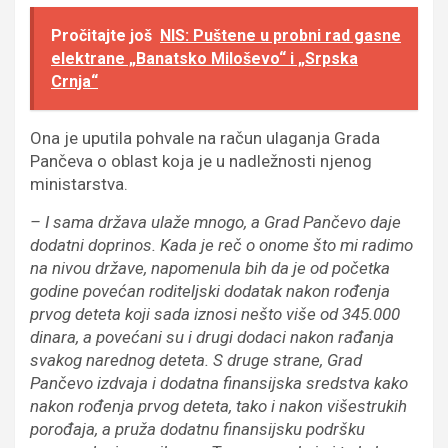
Pročitajte još
NIS: Puštene u probni rad gasne
elektrane „Banatsko Miloševo“ i „Srpska
Crnja“
Ona je uputila pohvale na račun ulaganja Grada
Pančeva o oblast koja je u nadležnosti njenog
ministarstva.
– I sama država ulaže mnogo, a Grad Pančevo daje
dodatni doprinos. Kada je reč o onome što mi radimo
na nivou države, napomenula bih da je od početka
godine povećan roditeljski dodatak nakon rođenja
prvog deteta koji sada iznosi nešto više od 345.000
dinara, a povećani su i drugi dodaci nakon rađanja
svakog narednog deteta. S druge strane, Grad
Pančevo izdvaja i dodatna finansijska sredstva kako
nakon rođenja prvog deteta, tako i nakon višestrukih
porođaja, a pruža dodatnu finansijsku podršku