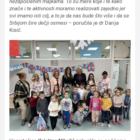
nezaposlenim majkama. To su mere koje i te kako
znače i te aktivnosti moramo realizovati zajedno jer
svi imamo isti cilj, a to je da nas bude što više i da se
Srbijom šire dečji osmesi
– poručila je dr Darija
Kisić.