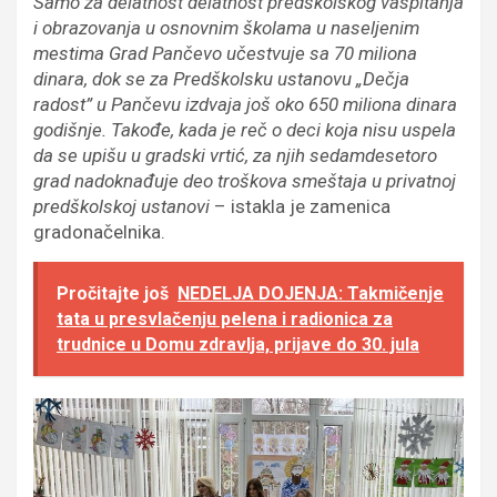
Samo za delatnost delatnost predškolskog vaspitanja
i obrazovanja u osnovnim školama u naseljenim
mestima Grad Pančevo učestvuje sa 70 miliona
dinara, dok se za Predškolsku ustanovu „Dečja
radost” u Pančevu izdvaja još oko 650 miliona dinara
godišnje. Takođe, kada je reč o deci koja nisu uspela
da se upišu u gradski vrtić, za njih sedamdesetoro
grad nadoknađuje deo troškova smeštaja u privatnoj
predškolskoj ustanovi
– istakla je zamenica
gradonačelnika.
Pročitajte još
NEDELJA DOJENJA: Takmičenje
tata u presvlačenju pelena i radionica za
trudnice u Domu zdravlja, prijave do 30. jula