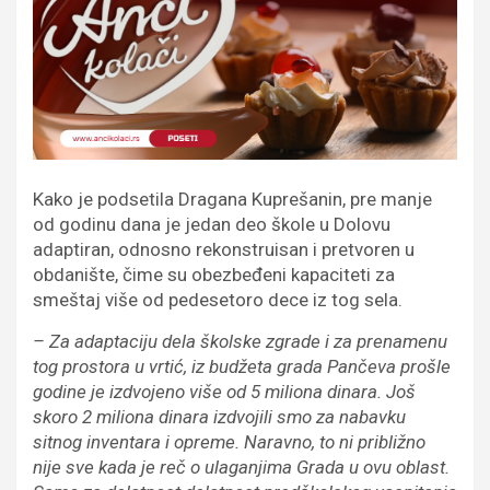
Kako je podsetila Dragana Kuprešanin, pre manje
od godinu dana je jedan deo škole u Dolovu
adaptiran, odnosno rekonstruisan i pretvoren u
obdanište, čime su obezbeđeni kapaciteti za
smeštaj više od pedesetoro dece iz tog sela.
– Za adaptaciju dela školske zgrade i za prenamenu
tog prostora u vrtić, iz budžeta grada Pančeva prošle
godine je izdvojeno više od 5 miliona dinara. Još
skoro 2 miliona dinara izdvojili smo za nabavku
sitnog inventara i opreme. Naravno, to ni približno
nije sve kada je reč o ulaganjima Grada u ovu oblast.