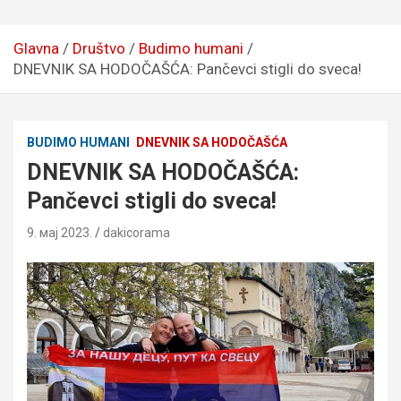
Glavna
Društvo
Budimo humani
DNEVNIK SA HODOČAŠĆA: Pančevci stigli do sveca!
BUDIMO HUMANI
DNEVNIK SA HODOČAŠĆA
DNEVNIK SA HODOČAŠĆA:
Pančevci stigli do sveca!
9. мај 2023.
dakicorama