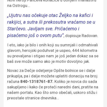
na Ostrogu…
„Ujutru nas očekuje otac Željko na kafici i
rakijici, a sutra ili prekosutra vraćamo se u
Starčevo. Javljam sve. Pričaćemo i
pisaćemo još o ovom putu”
, dopisuje Radovan.
I eto, iako je bilo i onih koji su sumnjali i odmahivali
glavom, herojski poduhvat je uspeo, 444 kilometra
su prevaljena i stigao nam je još jedan dokaz sa se
baš sve može samo ako je motiv dovoljno jak.
Novac za Dečje odeljenje Opšte bolnice se i dalje
prikuplja, pa i dalje možete uplatiti donaciju na broj
računa
840-1318761-87.
Koliko je novca do sada
sakupljeno i kako će proteći naredni dani, pratite na
našem portalu. Kao što smo obećali, uskoro stižu i
preostale stranice dnevnika…