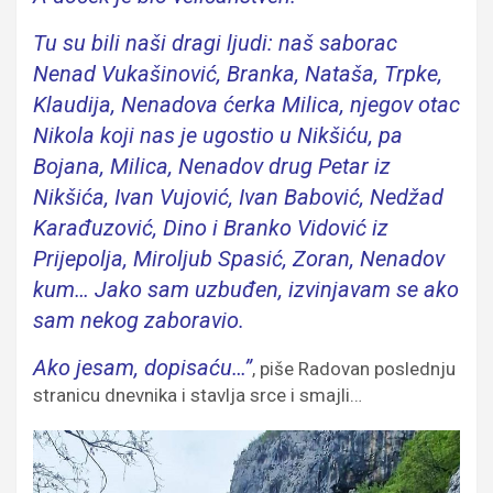
Tu su bili naši dragi ljudi: naš saborac
Nenad Vukašinović, Branka, Nataša, Trpke,
Klaudija, Nenadova ćerka Milica, njegov otac
Nikola koji nas je ugostio u Nikšiću, pa
Bojana, Milica, Nenadov drug Petar iz
Nikšića, Ivan Vujović, Ivan Babović, Nedžad
Karađuzović, Dino i Branko Vidović iz
Prijepolja, Miroljub Spasić, Zoran, Nenadov
kum… Jako sam uzbuđen, izvinjavam se ako
sam nekog zaboravio.
Ako jesam, dopisaću…”
, piše Radovan poslednju
stranicu dnevnika i stavlja srce i smajli…