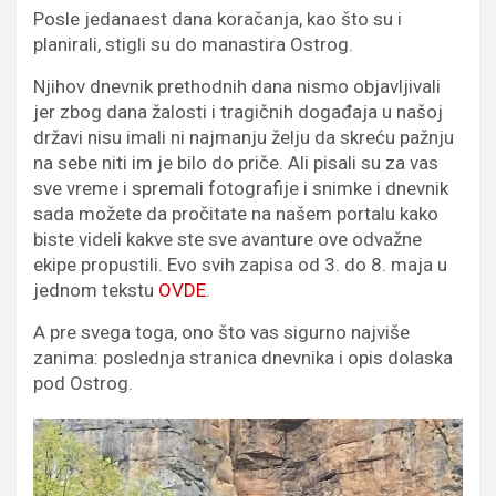
Posle jedanaest dana koračanja, kao što su i
planirali, stigli su do manastira Ostrog.
Njihov dnevnik prethodnih dana nismo objavljivali
jer zbog dana žalosti i tragičnih događaja u našoj
državi nisu imali ni najmanju želju da skreću pažnju
na sebe niti im je bilo do priče. Ali pisali su za vas
sve vreme i spremali fotografije i snimke i dnevnik
sada možete da pročitate na našem portalu kako
biste videli kakve ste sve avanture ove odvažne
ekipe propustili. Evo svih zapisa od 3. do 8. maja u
jednom tekstu
OVDE
.
A pre svega toga, ono što vas sigurno najviše
zanima: poslednja stranica dnevnika i opis dolaska
pod Ostrog.