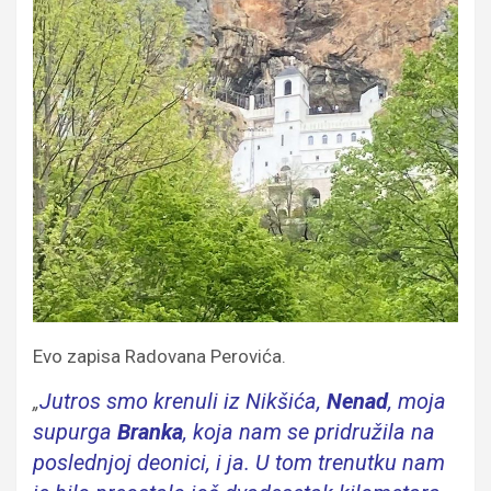
Evo zapisa Radovana Perovića.
Jutros smo krenuli iz Nikšića,
Nenad
, moja
„
supurga
Branka
, koja nam se pridružila na
poslednjoj deonici, i ja. U tom trenutku nam