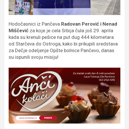
Hodočasnici iz Pančeva
Radovan Perović i Nenad
Miščević
za koje je cela Srbija čula još 29. aprila
kada su krenuli pešice na put dug 444 kilometara
od Starčeva do Ostroga, kako bi prikupili sredstava
za Dečje odeljenje Opšte bolnice Pančevo, danas
su ispunili svoju misiju!