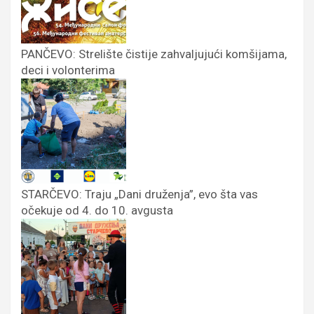
PANČEVO: Strelište čistije zahvaljujući komšijama,
deci i volonterima
STARČEVO: Traju „Dani druženja”, evo šta vas
očekuje od 4. do 10. avgusta