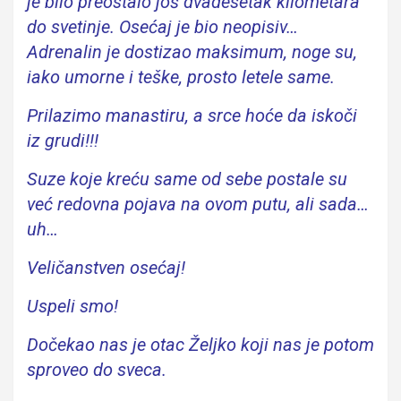
je bilo preostalo još dvadesetak kilometara
do svetinje. Osećaj je bio neopisiv…
Adrenalin je dostizao maksimum, noge su,
iako umorne i teške, prosto letele same.
Prilazimo manastiru, a srce hoće da iskoči
iz grudi!!!
Suze koje kreću same od sebe postale su
već redovna pojava na ovom putu, ali sada…
uh…
Veličanstven osećaj!
Uspeli smo!
Dočekao nas je otac Željko koji nas je potom
sproveo do sveca.