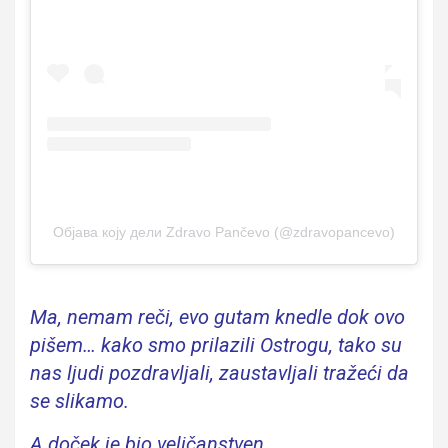
Објава коју дели Zdravo Pančevo (@zdravopancevo)
Ma, nemam reči, evo gutam knedle dok ovo
pišem… kako smo prilazili Ostrogu, tako su
nas ljudi pozdravljali, zaustavljali tražeći da
se slikamo.
A doček je bio veličanstven.