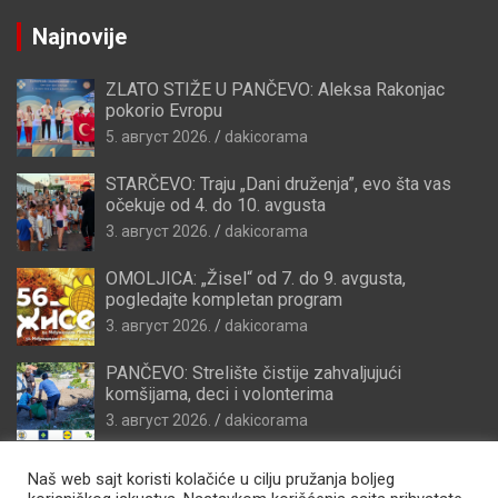
Najnovije
ZLATO STIŽE U PANČEVO: Aleksa Rakonjac
pokorio Evropu
5. август 2026.
dakicorama
STARČEVO: Traju „Dani druženja”, evo šta vas
očekuje od 4. do 10. avgusta
3. август 2026.
dakicorama
OMOLJICA: „Žisel“ od 7. do 9. avgusta,
pogledajte kompletan program
3. август 2026.
dakicorama
PANČEVO: Strelište čistije zahvaljujući
komšijama, deci i volonterima
3. август 2026.
dakicorama
Naš web sajt koristi kolačiće u cilju pružanja boljeg