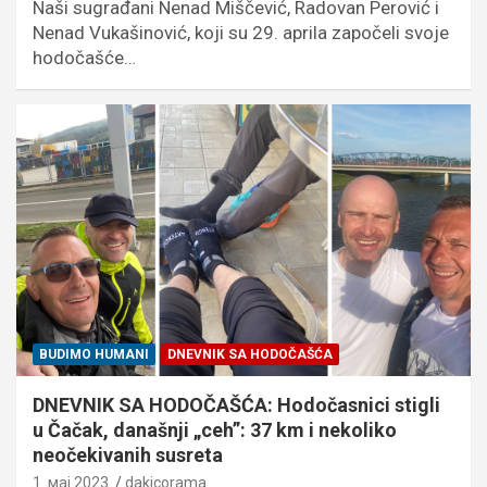
Naši sugrađani Nenad Miščević, Radovan Perović i
Nenad Vukašinović, koji su 29. aprila započeli svoje
hodočašće…
BUDIMO HUMANI
DNEVNIK SA HODOČAŠĆA
DNEVNIK SA HODOČAŠĆA: Hodočasnici stigli
u Čačak, današnji „ceh”: 37 km i nekoliko
neočekivanih susreta
1. мај 2023.
dakicorama