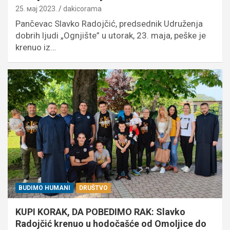
25. мај 2023.
dakicorama
Pančevac Slavko Radojčić, predsednik Udruženja
dobrih ljudi „Ognjište” u utorak, 23. maja, peške je
krenuo iz…
BUDIMO HUMANI
DRUŠTVO
KUPI KORAK, DA POBEDIMO RAK: Slavko
Radojčić krenuo u hodočašće od Omoljice do