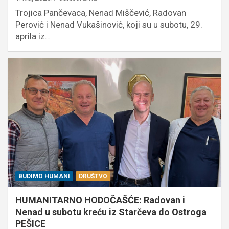
Trojica Pančevaca, Nenad Miščević, Radovan
Perović i Nenad Vukašinović, koji su u subotu, 29.
aprila iz…
BUDIMO HUMANI
DRUŠTVO
HUMANITARNO HODOČAŠĆE: Radovan i
Nenad u subotu kreću iz Starčeva do Ostroga
PEŠICE