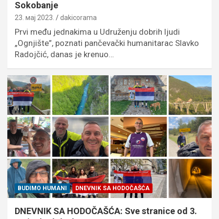
Sokobanje
23. мај 2023.
dakicorama
Prvi među jednakima u Udruženju dobrih ljudi
„Ognjište”, poznati pančevački humanitarac Slavko
Radojčić, danas je krenuo…
BUDIMO HUMANI
DNEVNIK SA HODOČAŠĆA
DNEVNIK SA HODOČAŠĆA: Sve stranice od 3.