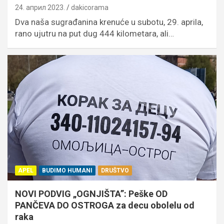
24. април 2023.
dakicorama
Dva naša sugrađanina krenuće u subotu, 29. aprila,
rano ujutru na put dug 444 kilometara, ali…
APEL
BUDIMO HUMANI
DRUŠTVO
NOVI PODVIG „OGNJIŠTA”: Peške OD
PANČEVA DO OSTROGA za decu obolelu od
raka