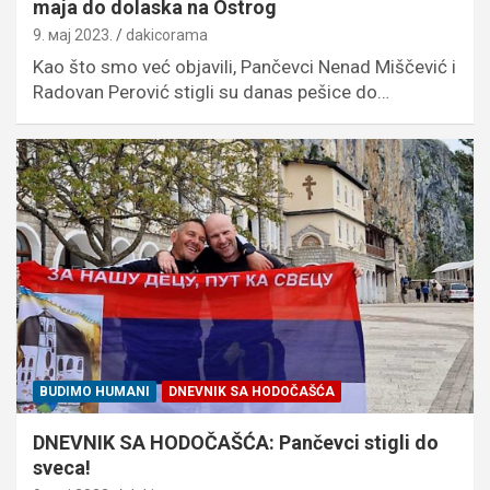
maja do dolaska na Ostrog
9. мај 2023.
dakicorama
Kao što smo već objavili, Pančevci Nenad Miščević i
Radovan Perović stigli su danas pešice do…
BUDIMO HUMANI
DNEVNIK SA HODOČAŠĆA
DNEVNIK SA HODOČAŠĆA: Pančevci stigli do
sveca!