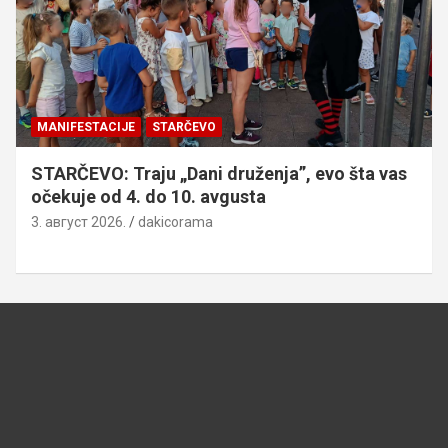
MANIFESTACIJE
STARČEVO
STARČEVO: Traju „Dani druženja”, evo šta vas
očekuje od 4. do 10. avgusta
3. август 2026.
dakicorama