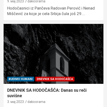
9. мај 2023.
dakicorama
Hodočasnici iz Pančeva Radovan Perović i Nenad
Miščević za koje je cela Srbija čula još 29.…
BUDIMO HUMANI
DNEVNIK SA HODOČAŠĆA
DNEVNIK SA HODOČAŠĆA: Danas su reči
suvišne
3. мај 2023.
dakicorama