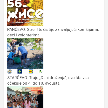
PANČEVO: Strelište čistije zahvaljujući komšijama,
deci i volonterima
STARČEVO: Traju „Dani druženja”, evo šta vas
očekuje od 4. do 10. avgusta