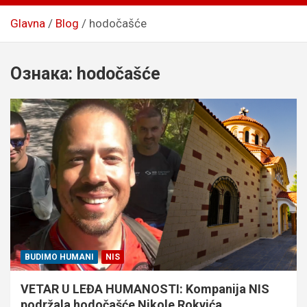
Glavna
Blog
hodočašće
Ознака:
hodočašće
BUDIMO HUMANI
NIS
VETAR U LEĐA HUMANOSTI: Kompanija NIS
podržala hodočašće Nikole Rokvića