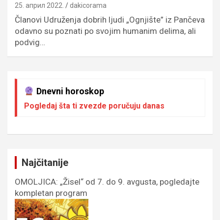
25. април 2022.
dakicorama
Članovi Udruženja dobrih ljudi „Ognjište” iz Pančeva
odavno su poznati po svojim humanim delima, ali
podvig…
Dnevni horoskop
Pogledaj šta ti zvezde poručuju danas
Najčitanije
OMOLJICA: „Žisel“ od 7. do 9. avgusta, pogledajte
kompletan program