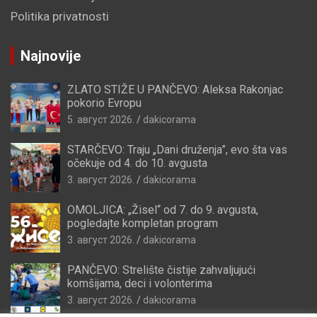
Politika privatnosti
Najnovije
ZLATO STIŽE U PANČEVO: Aleksa Rakonjac
pokorio Evropu
5. август 2026.
dakicorama
STARČEVO: Traju „Dani druženja”, evo šta vas
očekuje od 4. do 10. avgusta
3. август 2026.
dakicorama
OMOLJICA: „Žisel“ od 7. do 9. avgusta,
pogledajte kompletan program
3. август 2026.
dakicorama
PANČEVO: Strelište čistije zahvaljujući
komšijama, deci i volonterima
3. август 2026.
dakicorama