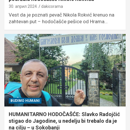
30. април 2024.
dakicorama
Vest da je poznati pevač Nikola Rokvić krenuo na
zahtevan put – hodočašće pešice od Hrama…
BUDIMO HUMANI
HUMANITARNO HODOČAŠĆE: Slavko Radojčić
stigao do Jagodine, u nedelju bi trebalo da je
na cilju – u Sokobanji