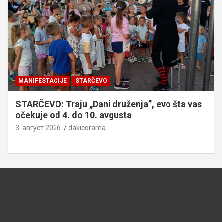
MANIFESTACIJE
STARČEVO
STARČEVO: Traju „Dani druženja”, evo šta vas
očekuje od 4. do 10. avgusta
3. август 2026.
dakicorama