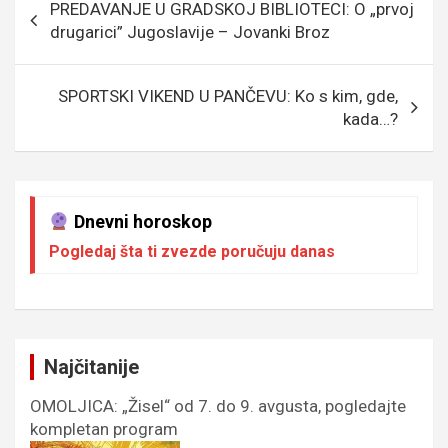
PREDAVANJE U GRADSKOJ BIBLIOTECI: O „prvoj
o
e
er
p
чланка
drugarici” Jugoslavije – Jovanki Broz
k
p
SPORTSKI VIKEND U PANČEVU: Ko s kim, gde,
kada…?
Dnevni horoskop
Pogledaj šta ti zvezde poručuju danas
Najčitanije
OMOLJICA: „Žisel“ od 7. do 9. avgusta, pogledajte
kompletan program