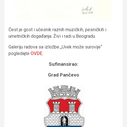
Čest je gost i učesnik raznih muzičkih, pesničkih i
umetničkih događanja. Živi i radi u Beogradu.
Galeriju radova sa izložbe „Uvek može surovije“
pogledajte
OVDE
.
Sufinansirao:
Grad Pančevo