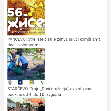
PANČEVO: Strelište čistije zahvaljujući komšijama,
deci i volonterima
STARČEVO: Traju „Dani druženja”, evo šta vas
očekuje od 4. do 10. avgusta