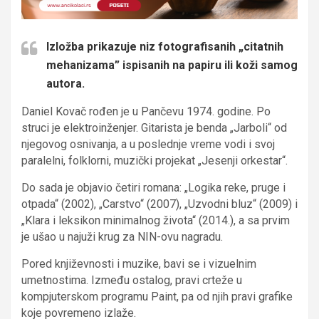
Izložba prikazuje niz fotografisanih „citatnih
mehanizama” ispisanih na papiru ili koži samog
autora.
Daniel Kovač rođen je u Pančevu 1974. godine. Po
struci je elektroinženjer. Gitarista je benda „Jarboli“ od
njegovog osnivanja, a u poslednje vreme vodi i svoj
paralelni, folklorni, muzički projekat „Jesenji orkestar“.
Do sada je objavio četiri romana: „Logika reke, pruge i
otpada“ (2002), „Carstvo“ (2007), „Uzvodni bluz“ (2009) i
„Klara i leksikon minimalnog života“ (2014.), a sa prvim
je ušao u najuži krug za NIN-ovu nagradu.
Pored književnosti i muzike, bavi se i vizuelnim
umetnostima. Između ostalog, pravi crteže u
kompjuterskom programu Paint, pa od njih pravi grafike
koje povremeno izlaže.