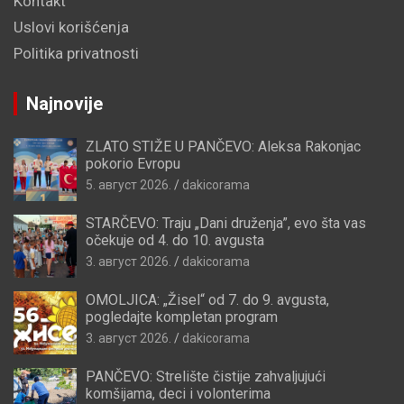
Kontakt
Uslovi korišćenja
Politika privatnosti
Najnovije
ZLATO STIŽE U PANČEVO: Aleksa Rakonjac
pokorio Evropu
5. август 2026.
dakicorama
STARČEVO: Traju „Dani druženja”, evo šta vas
očekuje od 4. do 10. avgusta
3. август 2026.
dakicorama
OMOLJICA: „Žisel“ od 7. do 9. avgusta,
pogledajte kompletan program
3. август 2026.
dakicorama
PANČEVO: Strelište čistije zahvaljujući
komšijama, deci i volonterima