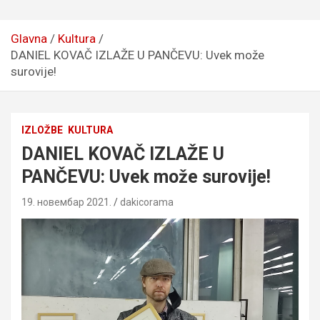
Glavna
Kultura
DANIEL KOVAČ IZLAŽE U PANČEVU: Uvek može
surovije!
IZLOŽBE
KULTURA
DANIEL KOVAČ IZLAŽE U
PANČEVU: Uvek može surovije!
19. новембар 2021.
dakicorama