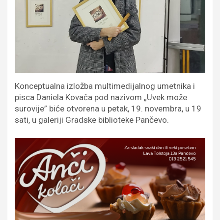
Konceptualna izložba multimedijalnog umetnika i
pisca Daniela Kovača pod nazivom „Uvek može
surovije” biće otvorena u petak, 19. novembra, u 19
sati, u galeriji Gradske biblioteke Pančevo.