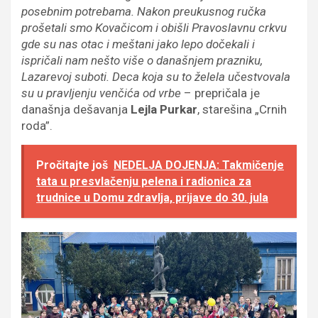
posebnim potrebama. Nakon preukusnog ručka
prošetali smo Kovačicom i obišli Pravoslavnu crkvu
gde su nas otac i meštani jako lepo dočekali i
ispričali nam nešto više o današnjem prazniku,
Lazarevoj suboti. Deca koja su to želela učestvovala
su u pravljenju venčića od vrbe
– prepričala je
današnja dešavanja
Lejla Purkar
, starešina „Crnih
roda”.
Pročitajte još
NEDELJA DOJENJA: Takmičenje
tata u presvlačenju pelena i radionica za
trudnice u Domu zdravlja, prijave do 30. jula