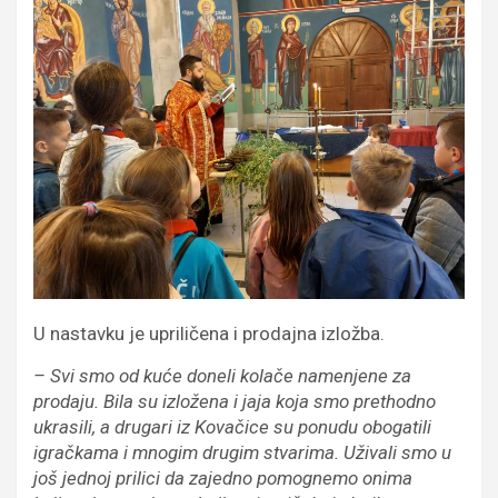
U nastavku je upriličena i prodajna izložba.
– Svi smo od kuće doneli kolače namenjene za
prodaju. Bila su izložena i jaja koja smo prethodno
ukrasili, a drugari iz Kovačice su ponudu obogatili
igračkama i mnogim drugim stvarima. Uživali smo u
još jednoj prilici da zajedno pomognemo onima