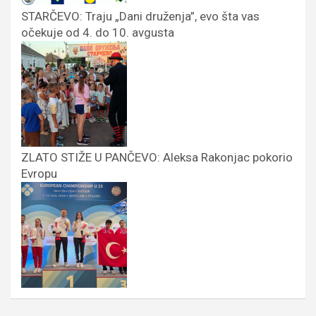
STARČEVO: Traju „Dani druženja”, evo šta vas
očekuje od 4. do 10. avgusta
ZLATO STIŽE U PANČEVO: Aleksa Rakonjac pokorio
Evropu