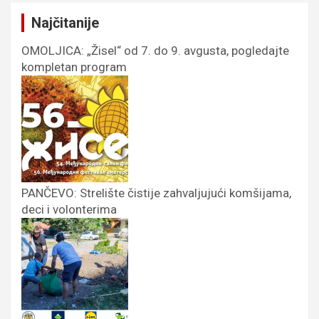
Najčitanije
OMOLJICA: „Žisel“ od 7. do 9. avgusta, pogledajte
kompletan program
PANČEVO: Strelište čistije zahvaljujući komšijama,
deci i volonterima