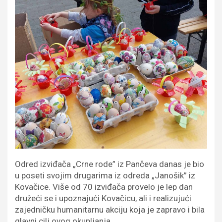
Odred izviđača „Crne rode” iz Pančeva danas je bio
u poseti svojim drugarima iz odreda „Janošik” iz
Kovačice. Više od 70 izviđača provelo je lep dan
družeći se i upoznajući Kovačicu, ali i realizujući
zajedničku humanitarnu akciju koja je zapravo i bila
glavni cilj ovog okupljanja.