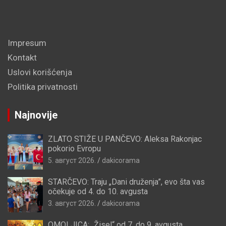
Impresum
Kontakt
Uslovi korišćenja
Politika privatnosti
Najnovije
ZLATO STIŽE U PANČEVO: Aleksa Rakonjac
pokorio Evropu
5. август 2026.
dakicorama
STARČEVO: Traju „Dani druženja”, evo šta vas
očekuje od 4. do 10. avgusta
3. август 2026.
dakicorama
OMOLJICA: „Žisel“ od 7. do 9. avgusta,