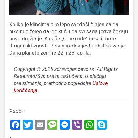
Koliko je klincima bilo lepo svedoči činjenica da
niko nije želeo da ide kući i da svi sada jedva čekaju
novo druženje.
A naše „Crne rode” čeka i more
drugih aktivnosti. Prva naredna jeste obeležavanje
Dana planete zemlje 22. i 23. aprila.
Copyright © 2026 zdravopancevo.rs. All Rights
Reserved/Sva prava zaštićena.
U slučaju
preuzimanja, prethodno pogledajte
Uslove
korišćenja
.
Podeli:
F
T
E
M
M
Vi
W
S
a
wi
m
es
es
b
h
ky