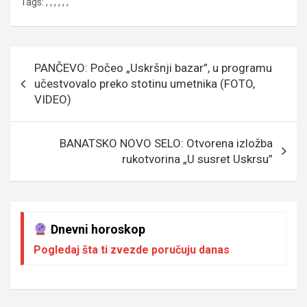
Tags:
,
,
,
,
,
,
ce
tt
ail
s
se
er
at
p
b
er
a
n
s
e
o
g
g
A
Кретање
PANČEVO: Počeo „Uskršnji bazar”, u programu
o
e
er
p
чланка
učestvovalo preko stotinu umetnika (FOTO,
k
p
VIDEO)
BANATSKO NOVO SELO: Otvorena izložba
rukotvorina „U susret Uskrsu”
Dnevni horoskop
Pogledaj šta ti zvezde poručuju danas