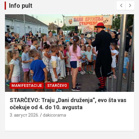
Info pult
MANIFESTACIJE
STARČEVO
STARČEVO: Traju „Dani druženja”, evo šta vas
očekuje od 4. do 10. avgusta
3. август 2026.
dakicorama