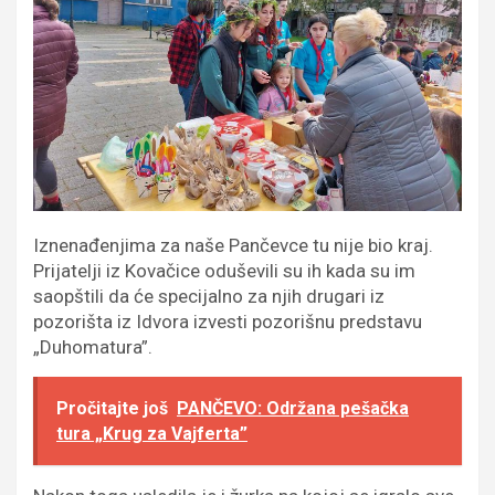
Iznenađenjima za naše Pančevce tu nije bio kraj.
Prijatelji iz Kovačice oduševili su ih kada su im
saopštili da će specijalno za njih drugari iz
pozorišta iz Idvora izvesti pozorišnu predstavu
„Duhomatura”.
Pročitajte još
PANČEVO: Održana pešačka
tura „Krug za Vajferta”