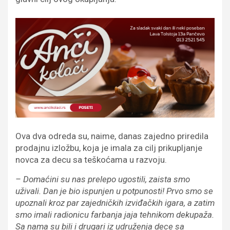
Ova dva odreda su, naime, danas zajedno priredila
prodajnu izložbu, koja je imala za cilj prikupljanje
novca za decu sa teškoćama u razvoju.
– Domaćini su nas prelepo ugostili, zaista smo
uživali. Dan je bio ispunjen u potpunosti! Prvo smo se
upoznali kroz par zajedničkih izviđačkih igara, a zatim
smo imali radionicu farbanja jaja tehnikom dekupaža.
Sa nama su bili i drugari iz udruženja dece sa