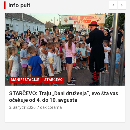
Info pult
MANIFESTACIJE
STARČEVO
STARČEVO: Traju „Dani druženja”, evo šta vas
očekuje od 4. do 10. avgusta
3. август 2026.
dakicorama