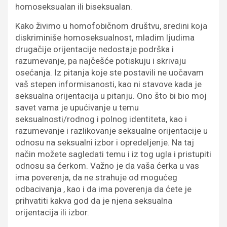
homoseksualan ili biseksualan.
Kako živimo u homofobičnom društvu, sredini koja
diskriminiše homoseksualnost, mladim ljudima
drugačije orijentacije nedostaje podrška i
razumevanje, pa najčešće potiskuju i skrivaju
osećanja. Iz pitanja koje ste postavili ne uočavam
vaš stepen informisanosti, kao ni stavove kada je
seksualna orijentacija u pitanju. Ono što bi bio moj
savet vama je upućivanje u temu
seksualnosti/rodnog i polnog identiteta, kao i
razumevanje i razlikovanje seksualne orijentacije u
odnosu na seksualni izbor i opredeljenje. Na taj
način možete sagledati temu i iz tog ugla i pristupiti
odnosu sa ćerkom. Važno je da vaša ćerka u vas
ima poverenja, da ne strahuje od mogućeg
odbacivanja , kao i da ima poverenja da ćete je
prihvatiti kakva god da je njena seksualna
orijentacija ili izbor.