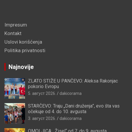
Impresum
Kontakt
Uslovi korišćenja
Politika privatnosti
Najnovije
ZLATO STIŽE U PANČEVO: Aleksa Rakonjac
pokorio Evropu
5. август 2026.
dakicorama
STARČEVO: Traju „Dani druženja”, evo šta vas
očekuje od 4. do 10. avgusta
3. август 2026.
dakicorama
OMOLJICA: „Žisel“ od 7. do 9. avgusta,