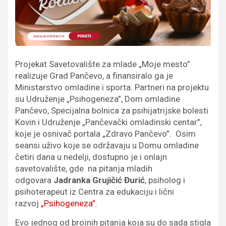
Projekat Savetovalište za mlade „Moje mesto”
realizuje Grad Pančevo, a finansiralo ga je
Ministarstvo omladine i sporta. Partneri na projektu
su Udruženje „Psihogeneza”, Dom omladine
Pančevo, Specijalna bolnica za psihijatrijske bolesti
Kovin i Udruženje „Pančevački omladinski centar”,
koje je osnivač portala „Zdravo Pančevo”. Osim
seansi uživo koje se održavaju u Domu omladine
četiri dana u nedelji, dostupno je i onlajn
savetovalište, gde na pitanja mladih
odgovara
Jadranka Grujičić Đurić
, psiholog i
psihoterapeut iz Centra za edukaciju i lični
razvoj
„Psihogeneza”
.
Evo jednog od brojnih pitanja koja su do sada stigla