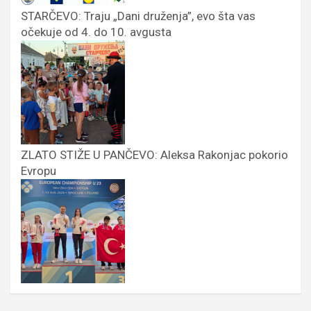
STARČEVO: Traju „Dani druženja”, evo šta vas
očekuje od 4. do 10. avgusta
ZLATO STIŽE U PANČEVO: Aleksa Rakonjac pokorio
Evropu