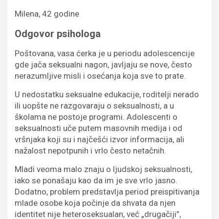
Milena, 42 godine
Odgovor psihologa
Poštovana, vasa ćerka je u periodu adolescencije
gde jača seksualni nagon, javljaju se nove, često
nerazumljive misli i osećanja koja sve to prate.
U nedostatku seksualne edukacije, roditelji nerado
ili uopšte ne razgovaraju o seksualnosti, a u
školama ne postoje programi. Adolescenti o
seksualnosti uče putem masovnih medija i od
vršnjaka koji su i najčešći izvor informacija, ali
nažalost nepotpunih i vrlo često netačnih.
Mladi veoma malo znaju o ljudskoj seksualnosti,
iako se ponašaju kao da im je sve vrlo jasno.
Dodatno, problem predstavlja period preispitivanja
mlade osobe koja počinje da shvata da njen
identitet nije heteroseksualan, već „drugačiji”,