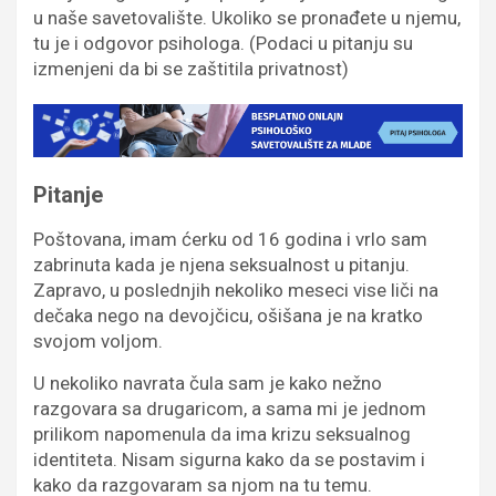
u naše savetovalište. Ukoliko se pronađete u njemu,
tu je i odgovor psihologa. (Podaci u pitanju su
izmenjeni da bi se zaštitila privatnost)
Pitanje
Poštovana, imam ćerku od 16 godina i vrlo sam
zabrinuta kada je njena seksualnost u pitanju.
Zapravo, u poslednjih nekoliko meseci vise liči na
dečaka nego na devojčicu, ošišana je na kratko
svojom voljom.
U nekoliko navrata čula sam je kako nežno
razgovara sa drugaricom, a sama mi je jednom
prilikom napomenula da ima krizu seksualnog
identiteta. Nisam sigurna kako da se postavim i
kako da razgovaram sa njom na tu temu.