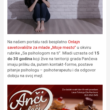
Na našem portalu radi besplatno
Onlajn
savetovalište za mlade „Moje mesto”
u okviru
rubrike „Sa psihologom na ti”. Mladi uzrasta od
15
do 30 godina
koji žive na teritoriji grada Pančeva
imaju priliku da, putem kontakt-forme, postave
pitanje psihologu – psihoterapeutu i da odgovor
dobiju na svoj mejl.