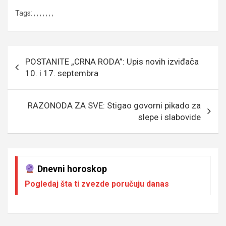
a
wi
m
es
es
b
h
ky
Tags:
,
,
,
,
,
,
,
ce
tt
ail
s
se
er
at
p
b
er
a
n
s
e
o
g
g
A
Кретање
POSTANITE „CRNA RODA”: Upis novih izviđača
o
e
er
p
чланка
10. i 17. septembra
k
p
RAZONODA ZA SVE: Stigao govorni pikado za
slepe i slabovide
Dnevni horoskop
Pogledaj šta ti zvezde poručuju danas