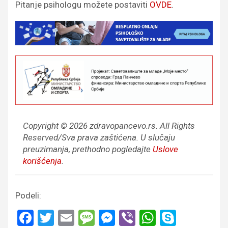
Pitanje psihologu možete postaviti
OVDE
.
Copyright © 2026 zdravopancevo.rs. All Rights
Reserved/Sva prava zaštićena.
U slučaju
preuzimanja, prethodno pogledajte
Uslove
korišćenja
.
Podeli:
F
T
E
M
M
Vi
W
S