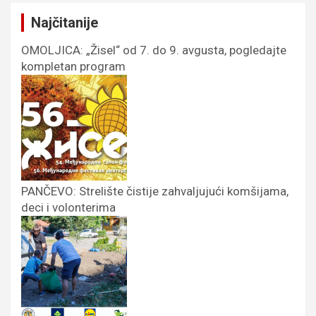
Najčitanije
OMOLJICA: „Žisel“ od 7. do 9. avgusta, pogledajte
kompletan program
PANČEVO: Strelište čistije zahvaljujući komšijama,
deci i volonterima