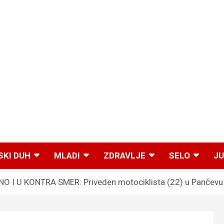
SKI DUH
MLADI
ZDRAVLJE
SELO
JU
I U KONTRA SMER: Priveden motociklista (22) u Pančevu