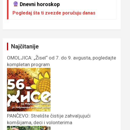
Dnevni horoskop
Pogledaj šta ti zvezde poručuju danas
Najčitanije
OMOLJICA: „Žisel“ od 7. do 9. avgusta, pogledajte
kompletan program
PANČEVO: Strelište čistije zahvaljujući
komšijama, deci i volonterima