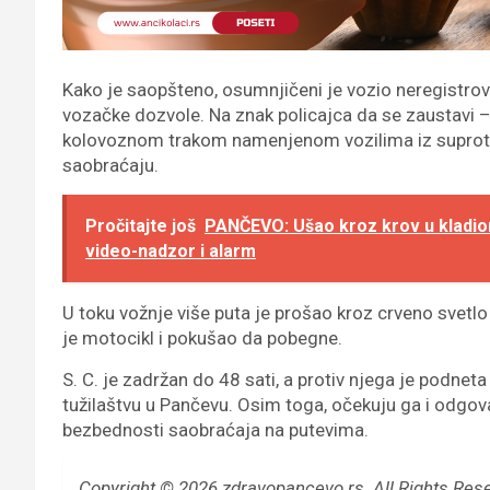
Kako je saopšteno, osumnjičeni je vozio neregistro
vozačke dozvole. Na znak policajca da se zaustavi – 
kolovoznom trakom namenjenom vozilima iz suprotn
saobraćaju.
Pročitajte još
PANČEVO: Ušao kroz krov u kladioni
video-nadzor i alarm
U toku vožnje više puta je prošao kroz crveno svetlo
je motocikl i pokušao da pobegne.
S. C. je zadržan do 48 sati, a protiv njega je podneta
tužilaštvu u Pančevu. Osim toga, očekuju ga i odgov
bezbednosti saobraćaja na putevima.
Copyright © 2026 zdravopancevo.rs. All Rights Res