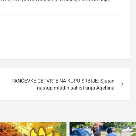
PANČEVKE ČETVRTE NA KUPU SRBIJE: Sjajan
nastup mladih šahistkinja Aljehina