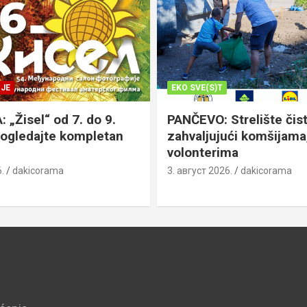
JE
EKO SVE(S)T
„Žisel“ od 7. do 9.
PANČEVO: Strelište čist
pogledajte kompletan
zahvaljujući komšijama,
volonterima
.
dakicorama
3. август 2026.
dakicorama