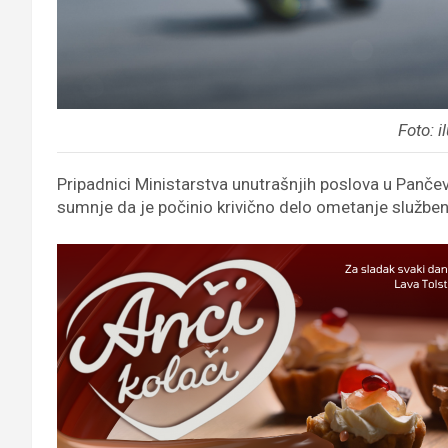
Foto: i
Pripadnici Ministarstva unutrašnjih poslova u Pančev
sumnje da je počinio krivično delo ometanje služben