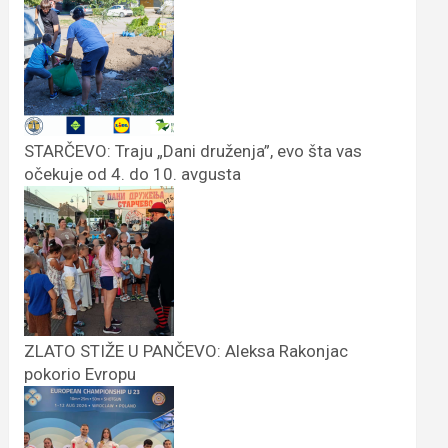
STARČEVO: Traju „Dani druženja”, evo šta vas
očekuje od 4. do 10. avgusta
ZLATO STIŽE U PANČEVO: Aleksa Rakonjac
pokorio Evropu