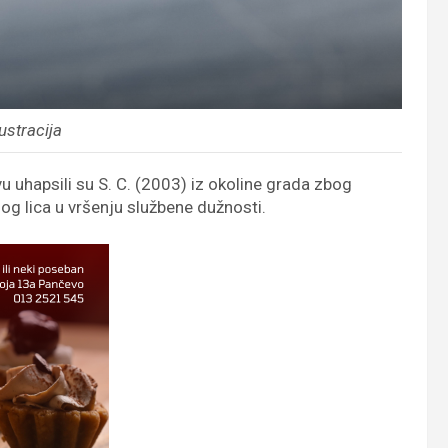
lustracija
u uhapsili su S. C. (2003) iz okoline grada zbog
og lica u vršenju službene dužnosti.