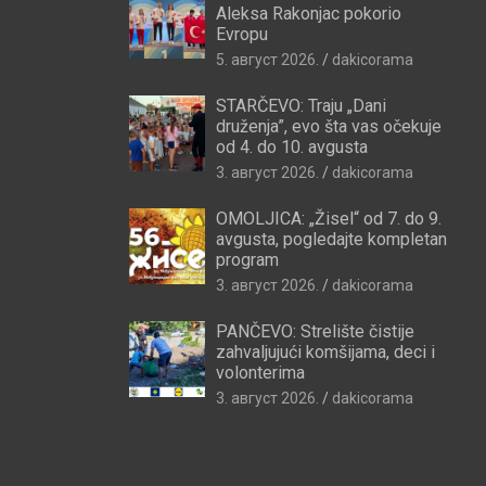
Aleksa Rakonjac pokorio
Evropu
5. август 2026.
dakicorama
STARČEVO: Traju „Dani
druženja”, evo šta vas očekuje
od 4. do 10. avgusta
3. август 2026.
dakicorama
OMOLJICA: „Žisel“ od 7. do 9.
avgusta, pogledajte kompletan
program
3. август 2026.
dakicorama
PANČEVO: Strelište čistije
zahvaljujući komšijama, deci i
volonterima
3. август 2026.
dakicorama