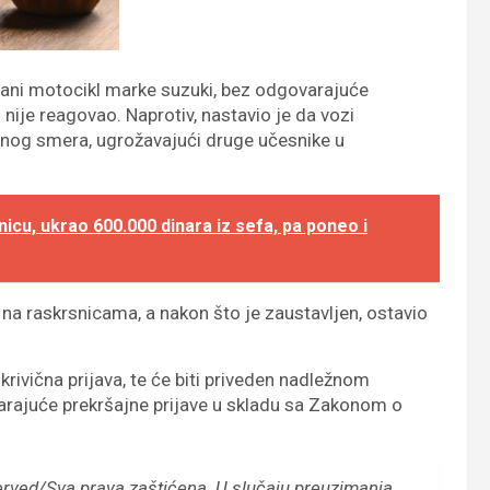
vani motocikl marke suzuki, bez odgovarajuće
nije reagovao. Naprotiv, nastavio je da vozi
og smera, ugrožavajući druge učesnike u
cu, ukrao 600.000 dinara iz sefa, pa poneo i
 na raskrsnicama, a nakon što je zaustavljen, ostavio
 krivična prijava, te će biti priveden nadležnom
arajuće prekršajne prijave u skladu sa Zakonom o
erved/Sva prava zaštićena.
U slučaju preuzimanja,