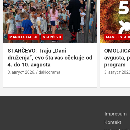
MANIFESTACIJE
STARČEVO
MANIFESTACI
STARČEVO: Traju „Dani
OMOLJICA: 
druženja”, evo šta vas očekuje od
avgusta, 
4. do 10. avgusta
program
3. август 2026.
dakicorama
3. август 2026
Impresum
Kontakt