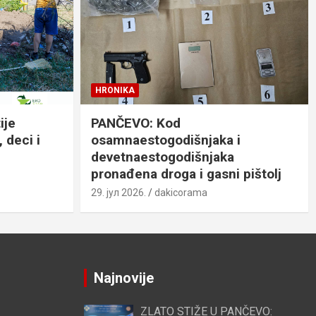
HRONIKA
ije
PANČEVO: Kod
 deci i
osamnaestogodišnjaka i
devetnaestogodišnjaka
pronađena droga i gasni pištolj
29. јул 2026.
dakicorama
Najnovije
ZLATO STIŽE U PANČEVO: