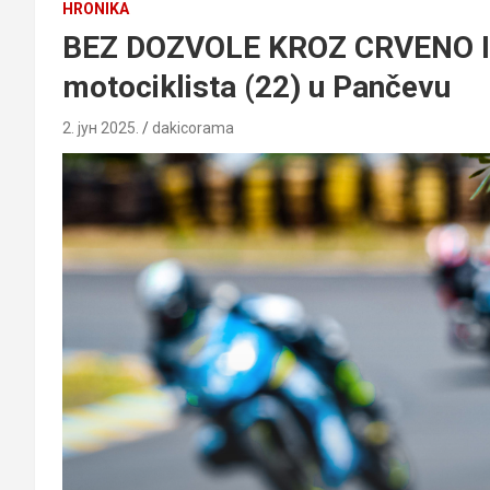
HRONIKA
BEZ DOZVOLE KROZ CRVENO I
motociklista (22) u Pančevu
2. јун 2025.
dakicorama