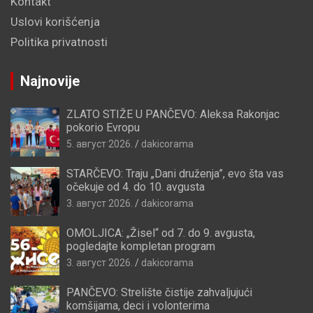
Kontakt
Uslovi korišćenja
Politika privatnosti
Najnovije
ZLATO STIŽE U PANČEVO: Aleksa Rakonjac
pokorio Evropu
5. август 2026.
dakicorama
STARČEVO: Traju „Dani druženja”, evo šta vas
očekuje od 4. do 10. avgusta
3. август 2026.
dakicorama
OMOLJICA: „Žisel“ od 7. do 9. avgusta,
pogledajte kompletan program
3. август 2026.
dakicorama
PANČEVO: Strelište čistije zahvaljujući
komšijama, deci i volonterima