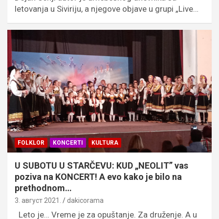
letovanja u Siviriju, a njegove objave u grupi „Live…
FOLKLOR
KONCERTI
KULTURA
U SUBOTU U STARČEVU: KUD „NEOLIT” vas
poziva na KONCERT! A evo kako je bilo na
prethodnom…
3. август 2021.
dakicorama
Leto je… Vreme je za opuštanje. Za druženje. A u