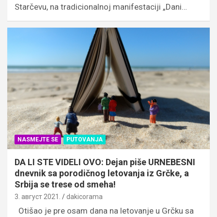
Starčevu, na tradicionalnoj manifestaciji „Dani…
NASMEJTE SE
PUTOVANJA
DA LI STE VIDELI OVO: Dejan piše URNEBESNI
dnevnik sa porodičnog letovanja iz Grčke, a
Srbija se trese od smeha!
3. август 2021.
dakicorama
Otišao je pre osam dana na letovanje u Grčku sa