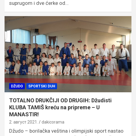
suprugom i dve ćerke od…
DŽUDO
SPORTSKI DUH
TOTALNO DRUKČIJI OD DRUGIH: Džudisti
KLUBA TAMIŠ kreću na pripreme – U
MANASTIR!
2. август 2021.
dakicorama
Džudo – borilačka veština i olimpijski sport nastao