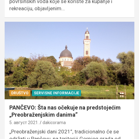
površinskih voda koje se koriste za kupanje i
rekreaciju, objavljenim…
DRUŠTVO
SERVISNE INFORMACIJE
PANČEVO: Šta nas očekuje na predstojećim
„Preobraženjskim danima”
5. август 2021.
dakicorama
„Preobraženjski dani 2021”, tradicionalno će se
održati u Pančevu, na teritoriji Gornjeg grada od