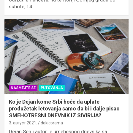
subote, 14.…
NASMEJTE SE
PUTOVANJA
Ko je Dejan kome Srbi hoće da uplate
produžetak letovanja samo da bi i dalje pisao
SMEHOTRESNI DNEVNIK IZ SIVIRIJA?
3. август 2021.
dakicorama
Dejan Senji autor je urnebesnog dnevnika sa