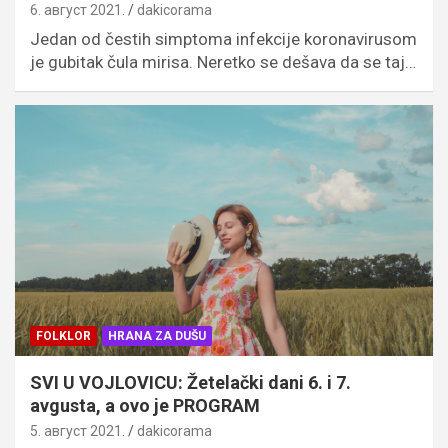
6. август 2021.
dakicorama
Jedan od čestih simptoma infekcije koronavirusom
je gubitak čula mirisa. Neretko se dešava da se taj…
FOLKLOR
HRANA ZA DUŠU
SVI U VOJLOVICU: Žetelački dani 6. i 7.
avgusta, a ovo je PROGRAM
5. август 2021.
dakicorama