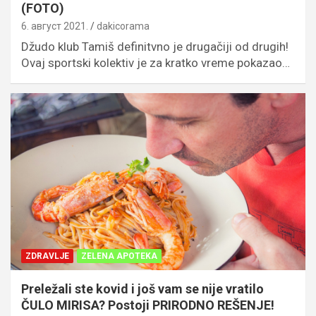
(FOTO)
6. август 2021.
dakicorama
Džudo klub Tamiš definitvno je drugačiji od drugih!
Ovaj sportski kolektiv je za kratko vreme pokazao…
ZDRAVLJE
ZELENA APOTEKA
Preležali ste kovid i još vam se nije vratilo
ČULO MIRISA? Postoji PRIRODNO REŠENJE!