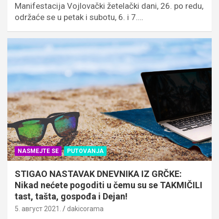
Manifestacija Vojlovački žetelački dani, 26. po redu,
održaće se u petak i subotu, 6. i 7.…
NASMEJTE SE
PUTOVANJA
STIGAO NASTAVAK DNEVNIKA IZ GRČKE:
Nikad nećete pogoditi u čemu su se TAKMIČILI
tast, tašta, gospođa i Dejan!
5. август 2021.
dakicorama