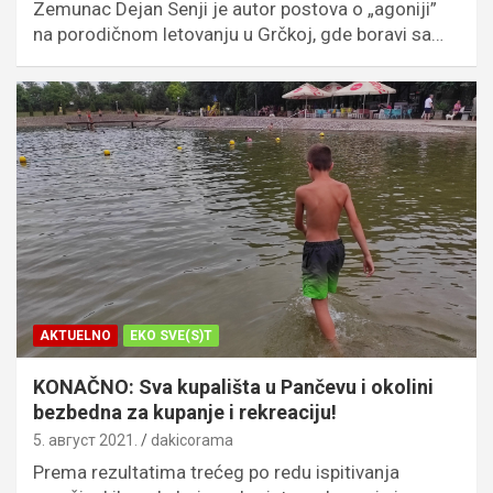
Zemunac Dejan Senji je autor postova o „agoniji”
na porodičnom letovanju u Grčkoj, gde boravi sa…
AKTUELNO
EKO SVE(S)T
KONAČNO: Sva kupališta u Pančevu i okolini
bezbedna za kupanje i rekreaciju!
5. август 2021.
dakicorama
Prema rezultatima trećeg po redu ispitivanja