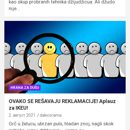
kao skup probranih tehnika džijudžicua. Ali džudo
nije…
HRANA ZA DUŠU
OVAKO SE REŠAVAJU REKLAMACIJE! Aplauz
za IKEU!
2. август 2021.
dakicorama
Grč u želucu, ubrzan puls, hladan znoj, nagli skok