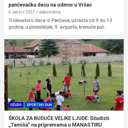
pančevačku decu na odmor u Vršac
6. август 2021.
dakicorama
Tridesetoro dece iz Pančeva, uzrasta od 9 do 13
godina, u ponedeljak, 9. avgusta, krenuće put…
DŽUDO
SPORTSKI DUH
ŠKOLA ZA BUDUĆE VELIKE LJUDE: Džudisti
„Tamiša” na pripremama u MANASTIRU