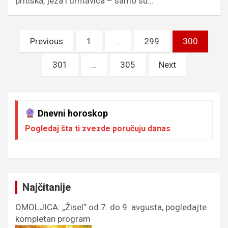
pritiska, jeza i drhtavica – samo su…
Пагинација
Previous
1
…
299
300
чланака
301
…
305
Next
Dnevni horoskop
Pogledaj šta ti zvezde poručuju danas
Najčitanije
OMOLJICA: „Žisel“ od 7. do 9. avgusta, pogledajte
kompletan program