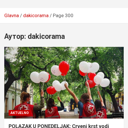
Glavna
dakicorama
Page 300
Аутор:
dakicorama
AKTUELNO
POLAZAK U PONEDELJAK: Crveni krst vodi