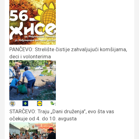
PANČEVO: Strelište čistije zahvaljujući komšijama,
deci i volonterima
STARČEVO: Traju „Dani druženja”, evo šta vas
očekuje od 4. do 10. avgusta