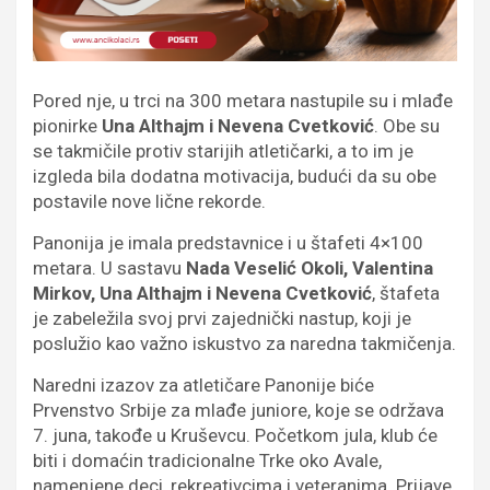
Pored nje, u trci na 300 metara nastupile su i mlađe
pionirke
Una Althajm i Nevena Cvetković
. Obe su
se takmičile protiv starijih atletičarki, a to im je
izgleda bila dodatna motivacija, budući da su obe
postavile nove lične rekorde.
Panonija je imala predstavnice i u štafeti 4×100
metara. U sastavu
Nada Veselić Okoli, Valentina
Mirkov, Una Althajm i Nevena Cvetković
, štafeta
je zabeležila svoj prvi zajednički nastup, koji je
poslužio kao važno iskustvo za naredna takmičenja.
Naredni izazov za atletičare Panonije biće
Prvenstvo Srbije za mlađe juniore, koje se održava
7. juna, takođe u Kruševcu. Početkom jula, klub će
biti i domaćin tradicionalne Trke oko Avale,
namenjene deci, rekreativcima i veteranima. Prijave