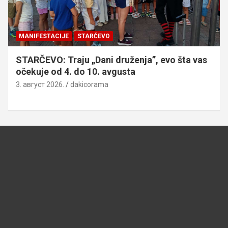
MANIFESTACIJE
STARČEVO
STARČEVO: Traju „Dani druženja”, evo šta vas
očekuje od 4. do 10. avgusta
3. август 2026.
dakicorama