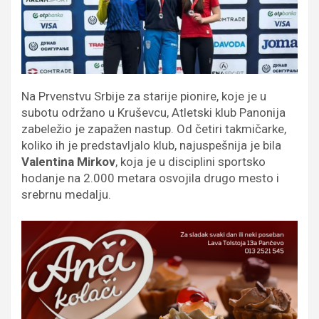
Na Prvenstvu Srbije za starije pionire, koje je u
subotu održano u Kruševcu, Atletski klub Panonija
zabeležio je zapažen nastup. Od četiri takmičarke,
koliko ih je predstavljalo klub, najuspešnija je bila
Valentina Mirkov
, koja je u disciplini sportsko
hodanje na 2.000 metara osvojila drugo mesto i
srebrnu medalju.