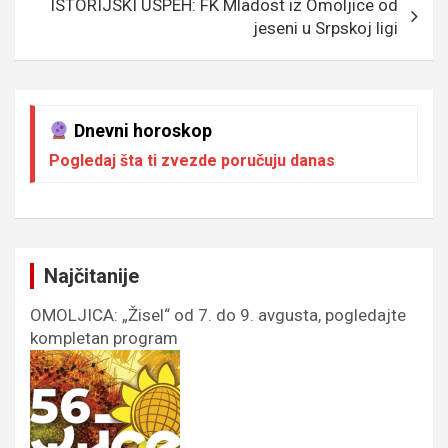
ISTORIJSKI USPEH: FK Mladost iz Omoljice od
jeseni u Srpskoj ligi
Dnevni horoskop
Pogledaj šta ti zvezde poručuju danas
Najčitanije
OMOLJICA: „Žisel“ od 7. do 9. avgusta, pogledajte
kompletan program