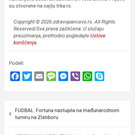
su otvorene na sajtu trka.rs.
Copyright © 2026 zdravopancevo.rs. All Rights
Reserved/Sva prava zaštićena.
U slučaju
preuzimanja, prethodno pogledajte
Uslove
korišćenja
.
Podeli:
F
T
E
M
M
Vi
W
S
a
wi
m
es
es
b
h
ky
ce
tt
ail
s
se
er
at
p
b
er
a
n
s
e
Кретање
FUDBAL: Fortuna nastupila na međunarodnom
o
g
g
A
чланка
turniru na Zlatiboru
o
e
er
p
k
p