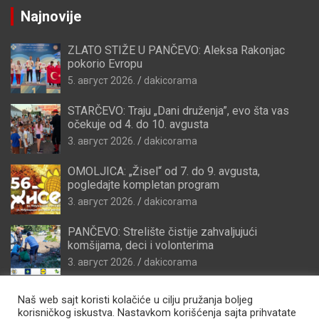
Najnovije
ZLATO STIŽE U PANČEVO: Aleksa Rakonjac
pokorio Evropu
5. август 2026.
dakicorama
STARČEVO: Traju „Dani druženja”, evo šta vas
očekuje od 4. do 10. avgusta
3. август 2026.
dakicorama
OMOLJICA: „Žisel“ od 7. do 9. avgusta,
pogledajte kompletan program
3. август 2026.
dakicorama
PANČEVO: Strelište čistije zahvaljujući
komšijama, deci i volonterima
3. август 2026.
dakicorama
Naš web sajt koristi kolačiće u cilju pružanja boljeg
korisničkog iskustva. Nastavkom korišćenja sajta prihvatate