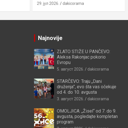
29. јул 2026.
dakicorama
Najnovije
ZLATO STIŽE U PANČEVO:
Aleksa Rakonjac pokorio
Evropu
5. август 2026.
dakicorama
STARČEVO: Traju „Dani
druženja”, evo šta vas očekuje
od 4. do 10. avgusta
3. август 2026.
dakicorama
OMOLJICA: „Žisel“ od 7. do 9.
avgusta, pogledajte kompletan
program