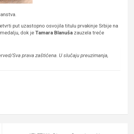
ranstva.
etvrti put uzastopno osvojila titulu prvakinje Srbije na
 medalju, dok je
Tamara Blanuša
zauzela treće
erved/Sva prava zaštićena.
U slučaju preuzimanja,