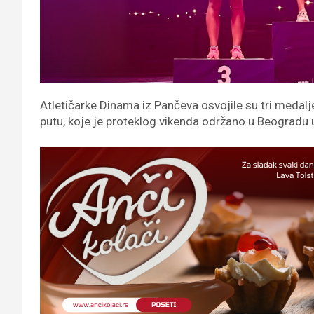
Atletičarke Dinama iz Pančeva osvojile su tri medalj
putu, koje je proteklog vikenda održano u Beogradu 