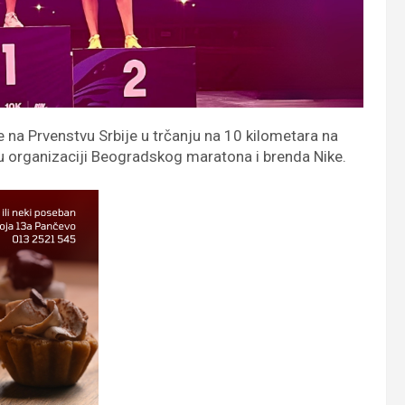
e na Prvenstvu Srbije u trčanju na 10 kilometara na
u organizaciji Beogradskog maratona i brenda Nike.