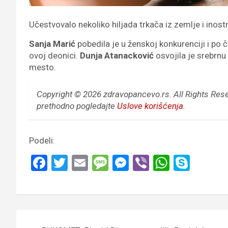
Učestvovalo nekoliko hiljada trkača iz zemlje i inost
Sanja Marić
pobedila je u ženskoj konkurenciji i po č
ovoj deonici.
Dunja Atanacković
osvojila je srebrnu
mesto.
Copyright © 2026 zdravopancevo.rs. All Rights Res
prethodno pogledajte
Uslove korišćenja
.
Podeli:
F
T
E
M
M
Vi
W
S
a
wi
m
es
es
b
h
ky
ce
tt
ail
s
se
er
at
p
b
er
a
n
s
e
Кретање
o
g
g
A