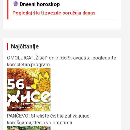
Dnevni horoskop
Pogledaj šta ti zvezde poručuju danas
Najčitanije
OMOLJICA: „Žisel“ od 7. do 9. avgusta, pogledajte
kompletan program
PANČEVO: Strelište čistije zahvaljujući
komšijama, deci i volonterima