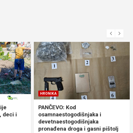
HRONIKA
ije
PANČEVO: Kod
 deci i
osamnaestogodišnjaka i
devetnaestogodišnjaka
pronađena droga i gasni pištolj