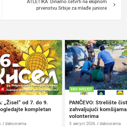
ATLETIKA: Dinamo četvrti na ekipnom
prvenstvu Srbije za mlađe juniore
JE
EKO SVE(S)T
„Žisel“ od 7. do 9.
PANČEVO: Strelište čist
pogledajte kompletan
zahvaljujući komšijama,
volonterima
.
dakicorama
3. август 2026.
dakicorama