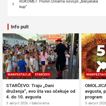
RUKOMET: Pioniri Dinama osvojili „Banjaluka
чланка
o
e
er
p
kup“
k
p
Info pult
MANIFESTACIJE
STARČEVO
MANIFESTACI
STARČEVO: Traju „Dani
OMOLJICA: 
druženja”, evo šta vas očekuje od
avgusta, 
4. do 10. avgusta
program
3. август 2026.
dakicorama
3. август 2026