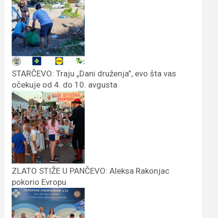
STARČEVO: Traju „Dani druženja”, evo šta vas
očekuje od 4. do 10. avgusta
ZLATO STIŽE U PANČEVO: Aleksa Rakonjac
pokorio Evropu