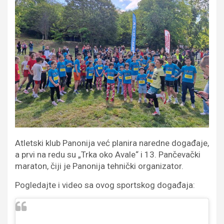
Atletski klub Panonija već planira naredne događaje,
a prvi na redu su „Trka oko Avale“ i 13. Pančevački
maraton, čiji je Panonija tehnički organizator.
Pogledajte i video sa ovog sportskog događaja: