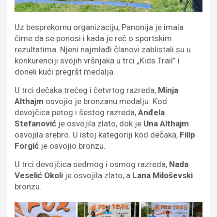
Uz besprekornu organizaciju, Panonija je imala
čime da se ponosi i kada je reč o sportskim
rezultatima. Njeni najmlađi članovi zablistali su u
konkurenciji svojih vršnjaka u trci „Kids Trail” i
doneli kući pregršt medalja.
U trci dečaka trećeg i četvrtog razreda,
Minja
Althajm
osvojio je bronzanu medalju. Kod
devojčica petog i šestog razreda,
Anđela
Stefanović
je osvojila zlato, dok je
Una Althajm
osvojila srebro. U istoj kategoriji kod dečaka,
Filip
Forgić
je osvojio bronzu.
U trci devojčica sedmog i osmog razreda,
Nada
Veselić Okoli
je osvojila zlato, a
Lana Miloševski
bronzu.