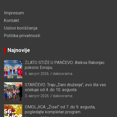
Impresum
Kontakt
Uslovi korišćenja
Politika privatnosti
Najnovije
ZLATO STIŽE U PANČEVO: Aleksa Rakonjac
pokorio Evropu
5. август 2026.
dakicorama
STARČEVO: Traju „Dani druženja”, evo šta vas
očekuje od 4. do 10. avgusta
3. август 2026.
dakicorama
OMOLJICA: „Žisel“ od 7. do 9. avgusta,
pogledajte kompletan program