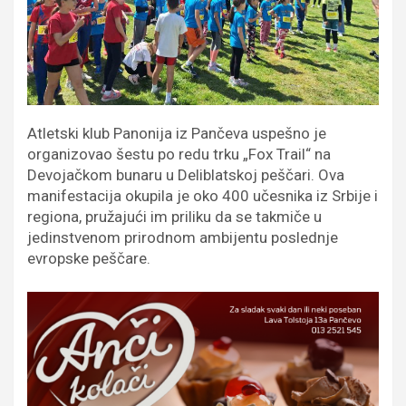
Atletski klub Panonija iz Pančeva uspešno je
organizovao šestu po redu trku „Fox Trail“ na
Devojačkom bunaru u Deliblatskoj peščari. Ova
manifestacija okupila je oko 400 učesnika iz Srbije i
regiona, pružajući im priliku da se takmiče u
jedinstvenom prirodnom ambijentu poslednje
evropske peščare.