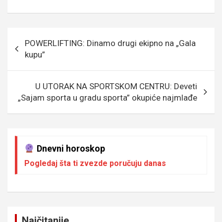
a
wi
m
es
es
b
h
ky
ce
tt
ail
s
se
er
at
p
b
er
a
n
s
e
Кретање
POWERLIFTING: Dinamo drugi ekipno na „Gala
o
g
g
A
чланка
kupu”
o
e
er
p
k
p
U UTORAK NA SPORTSKOM CENTRU: Deveti
„Sajam sporta u gradu sporta” okupiće najmlađe
Dnevni horoskop
Pogledaj šta ti zvezde poručuju danas
Najčitanije