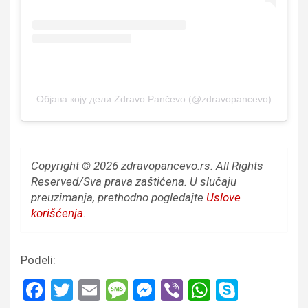
Објава коју дели Zdravo Pančevo (@zdravopancevo)
Copyright © 2026 zdravopancevo.rs. All Rights
Reserved/Sva prava zaštićena.
U slučaju
preuzimanja, prethodno pogledajte
Uslove
korišćenja
.
Podeli:
F
T
E
M
M
Vi
W
S