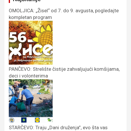
OMOLJICA: „Žisel“ od 7. do 9. avgusta, pogledajte
kompletan program
PANČEVO: Strelište čistije zahvaljujući komšijama,
deci i volonterima
STARČEVO: Traju „Dani druženja”, evo šta vas