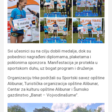
Svi učesnici su na cilju dobili medalje, dok su
pobednici nagrađeni diplomama, plaketama i
poklonima sponzora. Manifestacija je protekla u
sportskom duhu, uz bogat program i druženje.
Organizaciju trke podržali su Sportski savez opštine
Alibunar, Turistička organizacija opštine Alibunar,
Centar za kulturu opštine Alibunar i Šumsko
gazdinstvo „Banat – Vojvodinašume”.