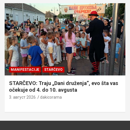
MANIFESTACIJE
STARČEVO
STARČEVO: Traju „Dani druženja”, evo šta vas
očekuje od 4. do 10. avgusta
3. август 2026.
dakicorama