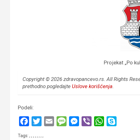
Projekat „Po k
Copyright © 2026 zdravopancevo.rs. All Rights Res
prethodno pogledajte
Uslove korišćenja
.
Podeli:
F
T
E
M
M
Vi
W
S
a
wi
m
es
es
b
h
ky
Tags:
,
,
,
,
,
,
,
,