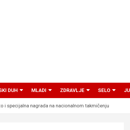
SKI DUH
MLADI
ZDRAVLJE
SELO
JU
 i specijalna nagrada na nacionalnom takmičenju