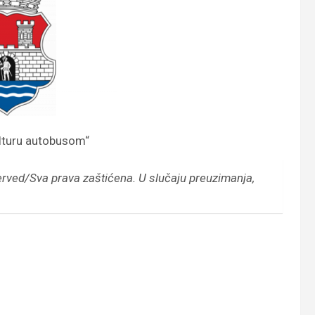
ulturu autobusom“
erved/Sva prava zaštićena.
U slučaju preuzimanja,