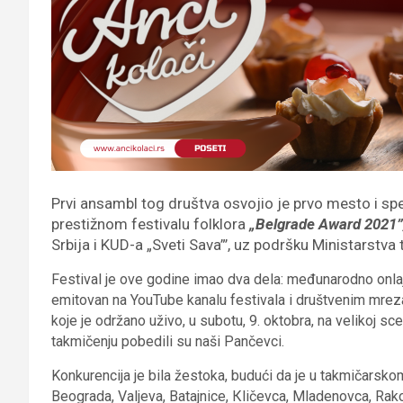
Prvi ansambl tog društva osvojio je prvo mesto i sp
prestižnom festivalu folklora
„Belgrade Award 2021”
Srbija i KUD-a „Sveti Sava”’, uz podršku Ministarstva 
Festival je ove godine imao dva dela: međunarodno onla
emitovan na YouTube kanalu festivala i društvenim mreza
koje je održano uživo, u subotu, 9. oktobra, na velikoj 
takmičenju pobedili su naši Pančevci.
Konkurencija je bila žestoka, budući da je u takmičarsk
Beograda, Valjeva, Batajnice, Кličevca, Mladenovca, Rak