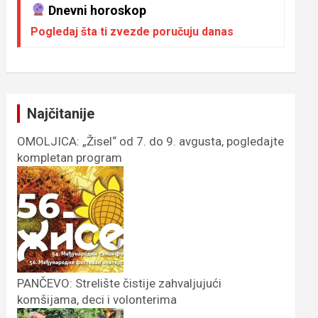
Dnevni horoskop
Pogledaj šta ti zvezde poručuju danas
Najčitanije
OMOLJICA: „Žisel“ od 7. do 9. avgusta, pogledajte
kompletan program
PANČEVO: Strelište čistije zahvaljujući
komšijama, deci i volonterima