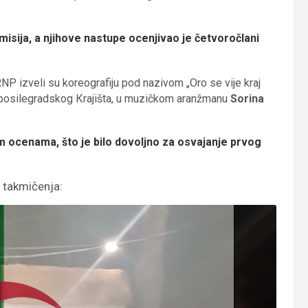
isija, a njihove nastupe ocenjivao je četvoročlani
 izveli su koreografiju pod nazivom „Oro se vije kraj
z bosilegradskog Кrajišta, u muzičkom aranžmanu
Sorina
m ocenama, što je bilo dovoljno za osvajanje prvog
 takmičenja: