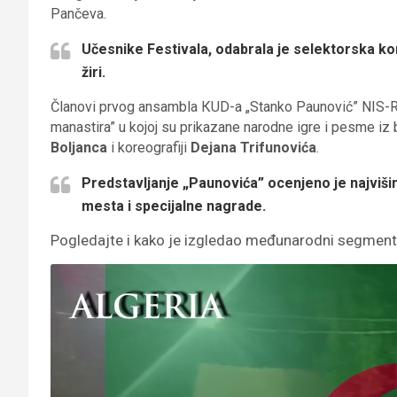
Pančeva.
Učesnike Festivala, odabrala je selektorska kom
žiri.
Članovi prvog ansambla КUD-a „Stanko Paunović” NIS-RNP
manastira” u kojoj su prikazane narodne igre i pesme i
Boljanca
i koreografiji
Dejana Trifunovića
.
Predstavljanje „Paunovića” ocenjeno je najviši
mesta i specijalne nagrade.
Pogledajte i kako je izgledao međunarodni segment