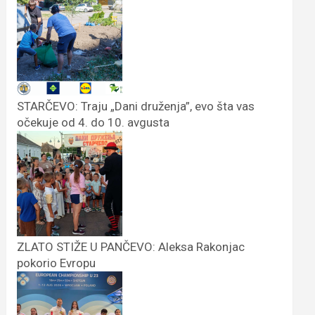
STARČEVO: Traju „Dani druženja”, evo šta vas
očekuje od 4. do 10. avgusta
ZLATO STIŽE U PANČEVO: Aleksa Rakonjac
pokorio Evropu