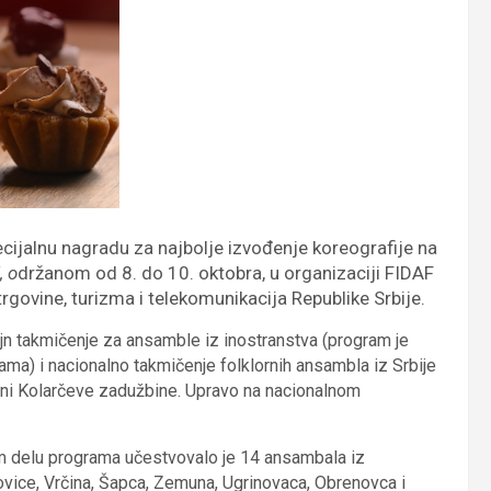
ecijalnu nagradu za najbolje izvođenje koreografije na
, o
držanom od 8. do 10. oktobra, u organizaciji FIDAF
trgovine, turizma i telekomunikacija Republike Srbije.
jn takmičenje za ansamble iz inostranstva (program je
ma) i nacionalno takmičenje folklornih ansambla iz Srbije
sceni Kolarčeve zadužbine. Upravo na nacionalnom
om delu programa učestvovalo je 14 ansambala iz
ovice, Vrčina, Šapca, Zemuna, Ugrinovaca, Obrenovca i