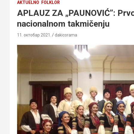
AKTUELNO
FOLKLOR
APLAUZ ZA „PAUNOVIĆ”: Prvo m
nacionalnom takmičenju
11. октобар 2021.
dakicorama