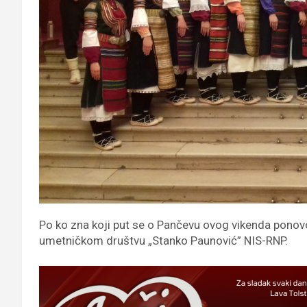
Po ko zna koji put se o Pančevu ovog vikenda ponovo 
umetničkom društvu „Stanko Paunović” NIS-RNP.