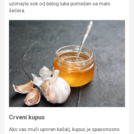
uzimajte sok od belog luka pomešan sa malo
šećera.
Crveni kupus
Ako vas muči uporan kašalj, kupus je spasonosno