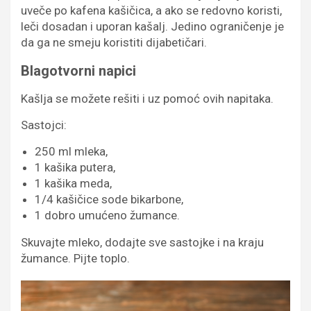
uveče po kafena kašičica, a ako se redovno koristi,
leči dosadan i uporan kašalj. Jedino ograničenje je
da ga ne smeju koristiti dijabetičari.
Blagotvorni napici
Kašlja se možete rešiti i uz pomoć ovih napitaka.
Sastojci:
250 ml mleka,
1 kašika putera,
1 kašika meda,
1/4 kašičice sode bikarbone,
1 dobro umućeno žumance.
Skuvajte mleko, dodajte sve sastojke i na kraju
žumance. Pijte toplo.