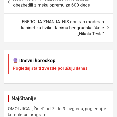
o
e
er
p
чланка
obezbedili zimsku opremu za 600 dece
k
p
ENERGIJA ZNANJA: NIS donirao moderan
kabinet za fiziku đacima beogradske škole
„Nikola Tesla”
Dnevni horoskop
Pogledaj šta ti zvezde poručuju danas
Najčitanije
OMOLJICA: „Žisel“ od 7. do 9. avgusta, pogledajte
kompletan program