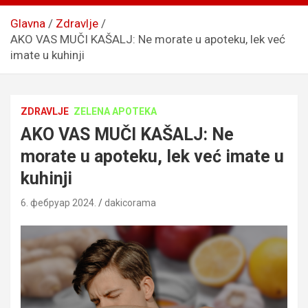
Glavna
Zdravlje
AKO VAS MUČI KAŠALJ: Ne morate u apoteku, lek već
imate u kuhinji
ZDRAVLJE
ZELENA APOTEKA
AKO VAS MUČI KAŠALJ: Ne
morate u apoteku, lek već imate u
kuhinji
6. фебруар 2024.
dakicorama