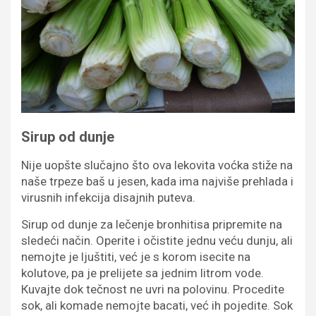
Sirup od dunje
Nije uopšte slučajno što ova lekovita voćka stiže na
naše trpeze baš u jesen, kada ima najviše prehlada i
virusnih infekcija disajnih puteva.
Sirup od dunje za lečenje bronhitisa pripremite na
sledeći način. Operite i očistite jednu veću dunju, ali
nemojte je ljuštiti, već je s korom isecite na
kolutove, pa je prelijete sa jednim litrom vode.
Кuvajte dok tečnost ne uvri na polovinu. Procedite
sok, ali komade nemojte bacati, već ih pojedite. Sok