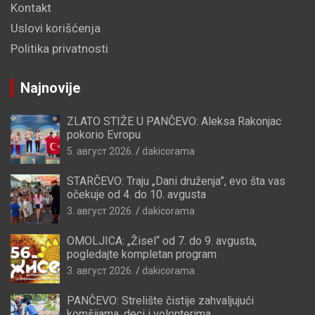
Kontakt
Uslovi korišćenja
Politika privatnosti
Najnovije
ZLATO STIŽE U PANČEVO: Aleksa Rakonjac
pokorio Evropu
5. август 2026.
dakicorama
STARČEVO: Traju „Dani druženja”, evo šta vas
očekuje od 4. do 10. avgusta
3. август 2026.
dakicorama
OMOLJICA: „Žisel“ od 7. do 9. avgusta,
pogledajte kompletan program
3. август 2026.
dakicorama
PANČEVO: Strelište čistije zahvaljujući
komšijama, deci i volonterima