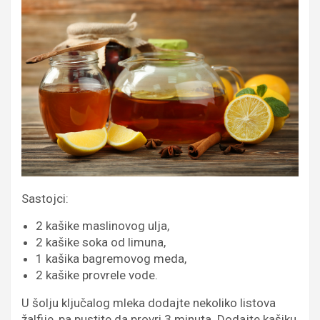
Sastojci:
2 kašike maslinovog ulja,
2 kašike soka od limuna,
1 kašika bagremovog meda,
2 kašike provrele vode.
U šolju ključalog mleka dodajte nekoliko listova
žalfije, pa pustite da provri 3 minuta. Dodajte kašiku