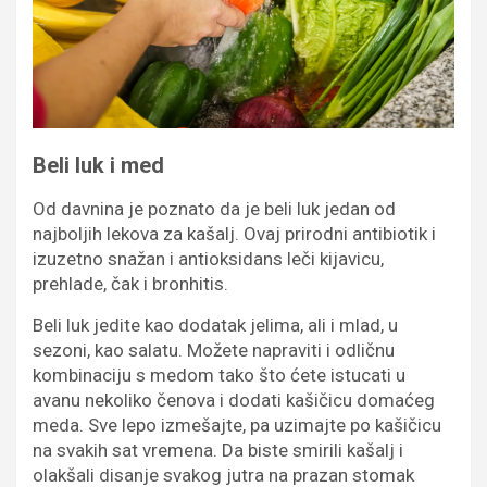
Beli luk i med
Od davnina je poznato da je beli luk jedan od
najboljih lekova za kašalj. Ovaj prirodni antibiotik i
izuzetno snažan i antioksidans leči kijavicu,
prehlade, čak i bronhitis.
Beli luk jedite kao dodatak jelima, ali i mlad, u
sezoni, kao salatu. Možete napraviti i odličnu
kombinaciju s medom tako što ćete istucati u
avanu nekoliko čenova i dodati kašičicu domaćeg
meda. Sve lepo izmešajte, pa uzimajte po kašičicu
na svakih sat vremena. Da biste smirili kašalj i
olakšali disanje svakog jutra na prazan stomak