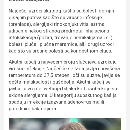
Najčešći uzroci akutnog kašlja su bolesti gornjih
disajnih puteva kao što su virusne infekcije
(prehlada), alergijski rinokonjuktivitis, astma,
udisanje nekog stranog predmeta, inhalaciona
intoksikacija (požari, trovanje hemikalijama i sl.),
bolesti pluća i plućne maramice, ali i drugi uzroci
kao što su srčane bolesti sa kongestijom pluća.
Akutni kašalj u najvećem broju slučajeva uzrokuju
virusne infekcije. Najčešće se tada javlja i povišena
temperatura do 37,5 stepeni, oči su suzne, javlja se
opšta malaksalost i gušobolja. Akutni kašalj se
javlja i u vreme cvetanja biljaka kod osoba koje su
sklone alergijama. U kategoriju subakutnog kašlja
spadaju infekcije izazvane adenovirusima ili
pojedinim bakterijima.