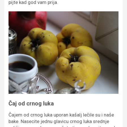
pijte kad god vam prija.
Čaj od crnog luka
Čajem od crnog luka uporan kašalj lečile su i naše
bake. Nasecite jednu glavicu crnog luka srednje