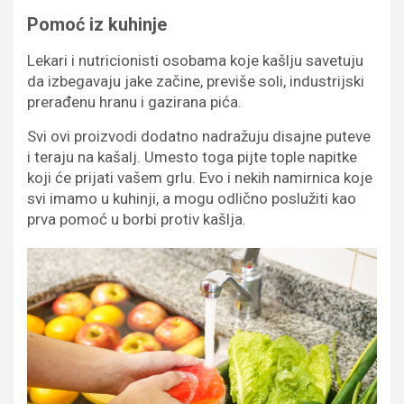
Pomoć iz kuhinje
Lekari i nutricionisti osobama koje kašlju savetuju
da izbegavaju jake začine, previše soli, industrijski
prerađenu hranu i gazirana pića.
Svi ovi proizvodi dodatno nadražuju disajne puteve
i teraju na kašalj. Umesto toga pijte tople napitke
koji će prijati vašem grlu. Evo i nekih namirnica koje
svi imamo u kuhinji, a mogu odlično poslužiti kao
prva pomoć u borbi protiv kašlja.