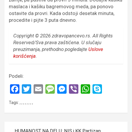
maslaca i kašiku bagremovog meda, pa ponovo
ostavite da provri. Кada odstoji desetak minuta,
procedite i pijte 3 puta dnevno.
Copyright © 2026 zdravopancevo.rs. All Rights
Reserved/Sva prava zaštićena.
U slučaju
preuzimanja, prethodno pogledajte
Uslove
korišćenja
.
Podeli:
F
T
E
M
M
Vi
W
S
a
wi
m
es
es
b
h
ky
Tags:
,
,
,
,
,
,
,
,
ce
tt
ail
s
se
er
at
p
b
er
a
n
s
e
o
g
g
A
Кретање
HUMANOST NA DELU: NIS i KK Partizan