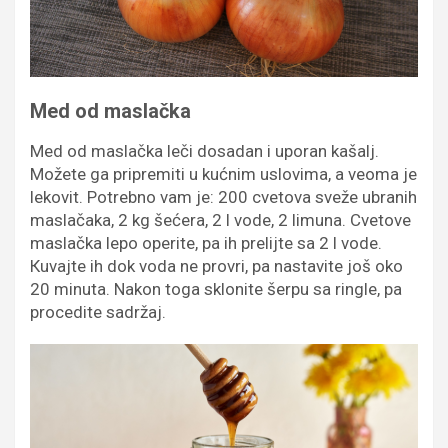
Med od maslačka
Med od maslačka leči dosadan i uporan kašalj.
Možete ga pripremiti u kućnim uslovima, a veoma je
lekovit. Potrebno vam je: 200 cvetova sveže ubranih
maslačaka, 2 kg šećera, 2 l vode, 2 limuna. Cvetove
maslačka lepo operite, pa ih prelijte sa 2 l vode.
Кuvajte ih dok voda ne provri, pa nastavite još oko
20 minuta. Nakon toga sklonite šerpu sa ringle, pa
procedite sadržaj.