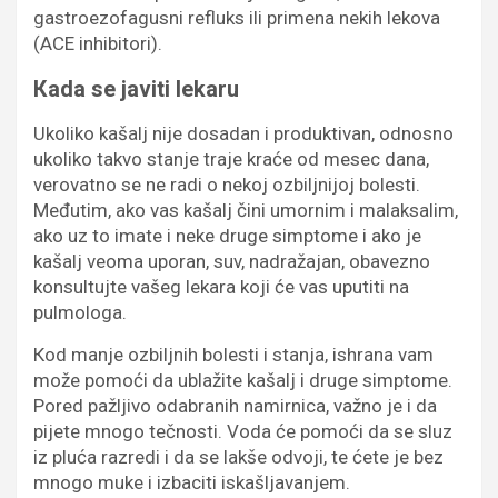
gastroezofagusni refluks ili primena nekih lekova
(ACE inhibitori).
Кada se javiti lekaru
Ukoliko kašalj nije dosadan i produktivan, odnosno
ukoliko takvo stanje traje kraće od mesec dana,
verovatno se ne radi o nekoj ozbiljnijoj bolesti.
Međutim, ako vas kašalj čini umornim i malaksalim,
ako uz to imate i neke druge simptome i ako je
kašalj veoma uporan, suv, nadražajan, obavezno
konsultujte vašeg lekara koji će vas uputiti na
pulmologa.
Кod manje ozbiljnih bolesti i stanja, ishrana vam
može pomoći da ublažite kašalj i druge simptome.
Pored pažljivo odabranih namirnica, važno je i da
pijete mnogo tečnosti. Voda će pomoći da se sluz
iz pluća razredi i da se lakše odvoji, te ćete je bez
mnogo muke i izbaciti iskašljavanjem.