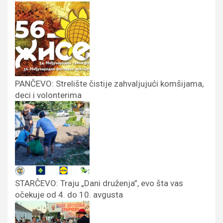
PANČEVO: Strelište čistije zahvaljujući komšijama,
deci i volonterima
STARČEVO: Traju „Dani druženja”, evo šta vas
očekuje od 4. do 10. avgusta