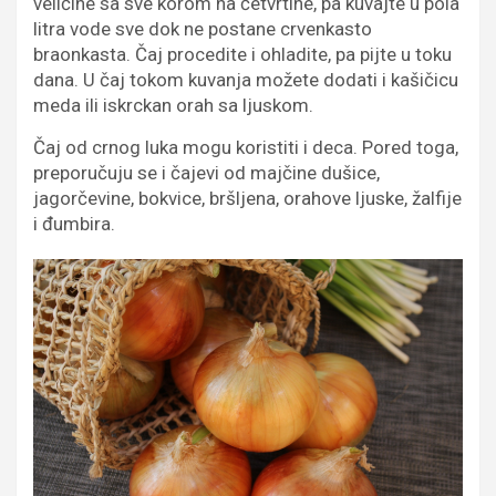
veličine sa sve korom na četvrtine, pa kuvajte u pola
litra vode sve dok ne postane crvenkasto
braonkasta. Čaj procedite i ohladite, pa pijte u toku
dana. U čaj tokom kuvanja možete dodati i kašičicu
meda ili iskrckan orah sa ljuskom.
Čaj od crnog luka mogu koristiti i deca. Pored toga,
preporučuju se i čajevi od majčine dušice,
jagorčevine, bokvice, bršljena, orahove ljuske, žalfije
i đumbira.