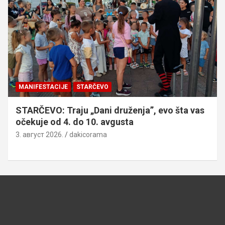
MANIFESTACIJE
STARČEVO
STARČEVO: Traju „Dani druženja”, evo šta vas
očekuje od 4. do 10. avgusta
3. август 2026.
dakicorama