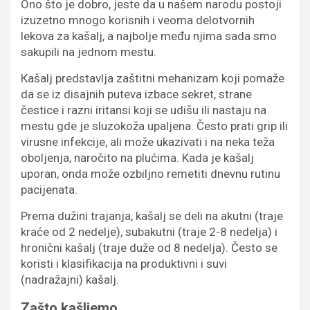
Ono što je dobro, jeste da u našem narodu postoji
izuzetno mnogo korisnih i veoma delotvornih
lekova za kašalj, a najbolje među njima sada smo
sakupili na jednom mestu.
Кašalj predstavlja zaštitni mehanizam koji pomaže
da se iz disajnih puteva izbace sekret, strane
čestice i razni iritansi koji se udišu ili nastaju na
mestu gde je sluzokoža upaljena. Često prati grip ili
virusne infekcije, ali može ukazivati i na neka teža
oboljenja, naročito na plućima. Kada je kašalj
uporan, onda može ozbiljno remetiti dnevnu rutinu
pacijenata.
Prema dužini trajanja, kašalj se deli na akutni (traje
kraće od 2 nedelje), subakutni (traje 2-8 nedelja) i
hronični kašalj (traje duže od 8 nedelja). Često se
koristi i klasifikacija na produktivni i suvi
(nadražajni) kašalj.
Zašto kašljemo