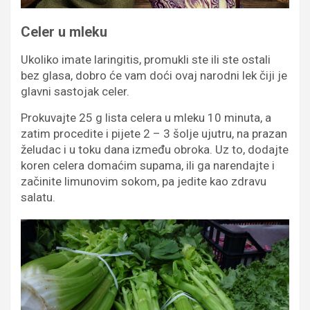
Celer u mleku
Ukoliko imate laringitis, promukli ste ili ste ostali
bez glasa, dobro će vam doći ovaj narodni lek čiji je
glavni sastojak celer.
Prokuvajte 25 g lista celera u mleku 10 minuta, a
zatim procedite i pijete 2 – 3 šolje ujutru, na prazan
želudac i u toku dana između obroka. Uz to, dodajte
koren celera domaćim supama, ili ga narendajte i
začinite limunovim sokom, pa jedite kao zdravu
salatu.