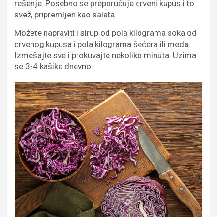
rešenje. Posebno se preporučuje crveni kupus i to
svež, pripremljen kao salata.
Možete napraviti i sirup od pola kilograma soka od
crvenog kupusa i pola kilograma šećera ili meda.
Izmešajte sve i prokuvajte nekoliko minuta. Uzima
se 3-4 kašike dnevno.