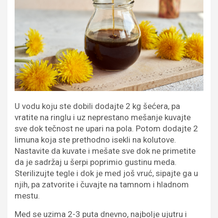
U vodu koju ste dobili dodajte 2 kg šećera, pa
vratite na ringlu i uz neprestano mešanje kuvajte
sve dok tečnost ne upari na pola. Potom dodajte 2
limuna koja ste prethodno isekli na kolutove.
Nastavite da kuvate i mešate sve dok ne primetite
da je sadržaj u šerpi poprimio gustinu meda.
Sterilizujte tegle i dok je med još vruć, sipajte ga u
njih, pa zatvorite i čuvajte na tamnom i hladnom
mestu.
Med se uzima 2-3 puta dnevno, najbolje ujutru i