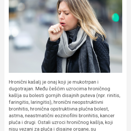
Hronični kašalj je onaj koji je mukotrpan i
dugotrajan. Među češćim uzrocima hroničnog
kašlja su bolesti gornjih disajnih puteva (npr. rinitis,
faringitis, laringitis), hronični neopstruktivni
bronhitis, hronična opstruktivna plućna bolest,
astma, neastmatični eozinofilni bronhitis, kancer
pluća i drugi. Ostali uzroci hroničnog kašlja, koji
nisu vezani za pluća i disajne organe, su