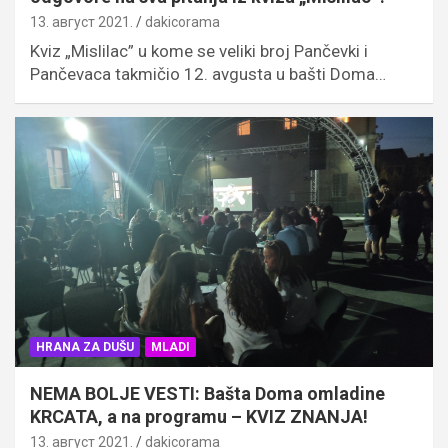
13. август 2021.
dakicorama
Kviz „Mislilac” u kome se veliki broj Pančevki i
Pančevaca takmičio 12. avgusta u bašti Doma…
HRANA ZA DUŠU
MLADI
NEMA BOLJE VESTI: Bašta Doma omladine
KRCATA, a na programu – KVIZ ZNANJA!
13. август 2021.
dakicorama