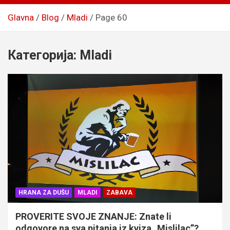
Glavna
Blog
Mladi
Page 60
Категорија:
Mladi
HRANA ZA DUŠU
MLADI
ZABAVA
PROVERITE SVOJE ZNANJE: Znate li
odgovore na sva pitanja iz kviza „Mislilac”?