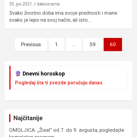
30. јун 2021.
dakicorama
Svako životno doba ima svoje prednosti i mane:
svako je lepo na svoj način, ali isto…
Пагинација
Previous
1
…
59
60
чланака
Dnevni horoskop
Pogledaj šta ti zvezde poručuju danas
Najčitanije
OMOLJICA: „Žisel“ od 7. do 9. avgusta, pogledajte