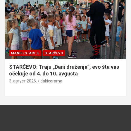
MANIFESTACIJE
STARČEVO
STARČEVO: Traju „Dani druženja”, evo šta vas
očekuje od 4. do 10. avgusta
3. август 2026.
dakicorama