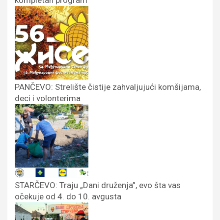
kompletan program
PANČEVO: Strelište čistije zahvaljujući komšijama,
deci i volonterima
STARČEVO: Traju „Dani druženja”, evo šta vas
očekuje od 4. do 10. avgusta