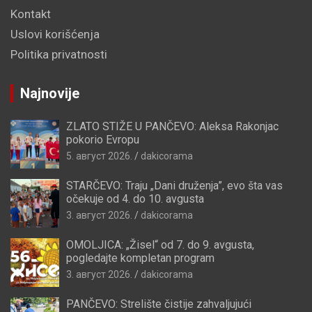
Kontakt
Uslovi korišćenja
Politika privatnosti
Najnovije
ZLATO STIŽE U PANČEVO: Aleksa Rakonjac
pokorio Evropu
5. август 2026.
dakicorama
STARČEVO: Traju „Dani druženja”, evo šta vas
očekuje od 4. do 10. avgusta
3. август 2026.
dakicorama
OMOLJICA: „Žisel“ od 7. do 9. avgusta,
pogledajte kompletan program
3. август 2026.
dakicorama
PANČEVO: Strelište čistije zahvaljujući