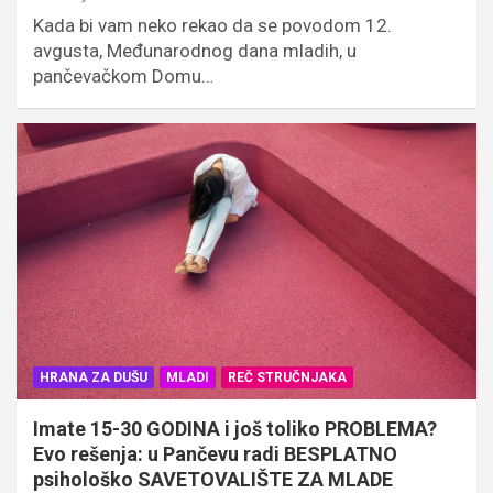
Kada bi vam neko rekao da se povodom 12.
avgusta, Međunarodnog dana mladih, u
pančevačkom Domu…
HRANA ZA DUŠU
MLADI
REČ STRUČNJAKA
Imate 15-30 GODINA i još toliko PROBLEMA?
Evo rešenja: u Pančevu radi BESPLATNO
psihološko SAVETOVALIŠTE ZA MLADE