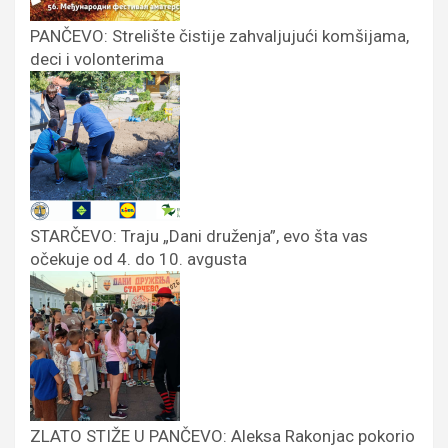
PANČEVO: Strelište čistije zahvaljujući komšijama,
deci i volonterima
STARČEVO: Traju „Dani druženja”, evo šta vas
očekuje od 4. do 10. avgusta
ZLATO STIŽE U PANČEVO: Aleksa Rakonjac pokorio