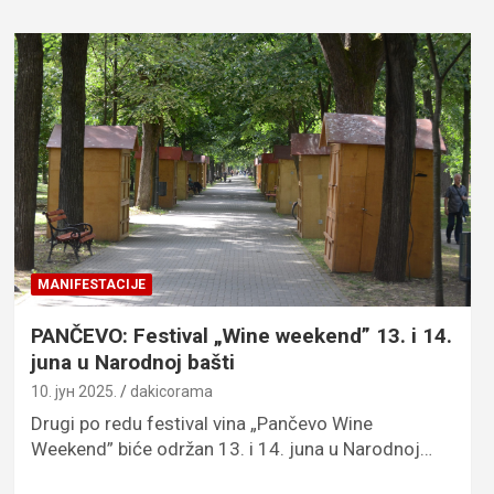
MANIFESTACIJE
PANČEVO: Festival „Wine weekend” 13. i 14.
juna u Narodnoj bašti
10. јун 2025.
dakicorama
Drugi po redu festival vina „Pančevo Wine
Weekend” biće održan 13. i 14. juna u Narodnoj…