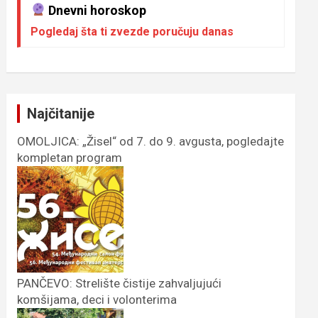
Dnevni horoskop
Pogledaj šta ti zvezde poručuju danas
Najčitanije
OMOLJICA: „Žisel“ od 7. do 9. avgusta, pogledajte
kompletan program
PANČEVO: Strelište čistije zahvaljujući
komšijama, deci i volonterima