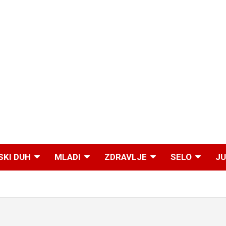
SKI DUH
MLADI
ZDRAVLJE
SELO
JU