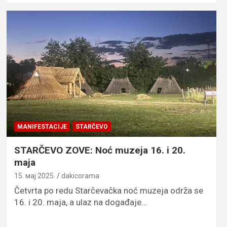
MANIFESTACIJE
STARČEVO
STARČEVO ZOVE: Noć muzeja 16. i 20.
maja
15. мај 2025.
dakicorama
Četvrta po redu Starčevačka noć muzeja održa se
16. i 20. maja, a ulaz na događaje…