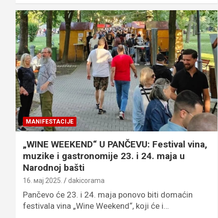
MANIFESTACIJE
„WINE WEEKEND“ U PANČEVU: Festival vina,
muzike i gastronomije 23. i 24. maja u
Narodnoj bašti
16. мај 2025.
dakicorama
Pančevo će 23. i 24. maja ponovo biti domaćin
festivala vina „Wine Weekend“, koji će i…