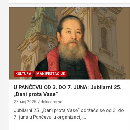
KULTURA
MANIFESTACIJE
U PANČEVU OD 3. DO 7. JUNA: Jubilarni 25.
„Dani prota Vase”
27. мај 2025.
dakicorama
Jubilarni 25. „Dani prota Vase“ održaće se od 3. do
7. juna u Pančevu, u organizaciji…