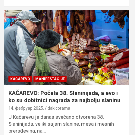
KAČAREVO
MANIFESTACIJE
KAČAREVO: Počela 38. Slaninijada, a evo i
ko su dobitnici nagrada za najbolju slaninu
14. фебруар 2025.
dakicorama
U Kačarevu je danas svečano otvorena 38.
Slaninijada, veliki sajam slanine, mesa i mesnih
prerađevina, na…