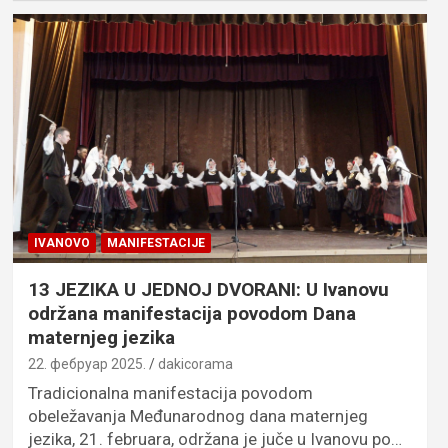
IVANOVO
MANIFESTACIJE
13 JEZIKA U JEDNOJ DVORANI: U Ivanovu
održana manifestacija povodom Dana
maternjeg jezika
22. фебруар 2025.
dakicorama
Tradicionalna manifestacija povodom
obeležavanja Međunarodnog dana maternjeg
jezika, 21. februara, održana je juče u Ivanovu po…