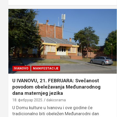
IVANOVO
MANIFESTACIJE
U IVANOVU, 21. FEBRUARA: Svečanost
povodom obeležavanja Međunarodnog
dana maternjeg jezika
18. фебруар 2025.
dakicorama
U Domu kulture u Ivanovu i ove godine će
tradicionalno biti obeležen Međunarodni dan