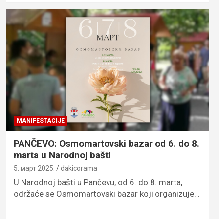
MANIFESTACIJE
PANČEVO: Osmomartovski bazar od 6. do 8.
marta u Narodnoj bašti
5. март 2025.
dakicorama
U Narodnoj bašti u Pančevu, od 6. do 8. marta,
održaće se Osmomartovski bazar koji organizuje…