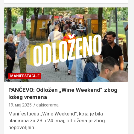
MANIFESTACIJE
PANČEVO: Odložen „Wine Weekend” zbog
lošeg vremena
19. мај 2025.
dakicorama
Manifestacija „Wine Weekend”, koja je bila
planirana za 23. i 24. maj, odložena je zbog
nepovoljnih…