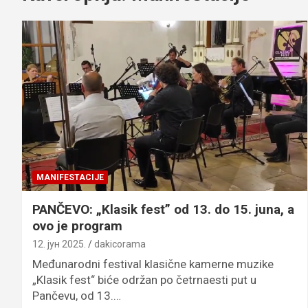
MANIFESTACIJE
PANČEVO: „Klasik fest” od 13. do 15. juna, a
ovo je program
12. јун 2025.
dakicorama
Međunarodni festival klasične kamerne muzike
„Klasik fest“ biće održan po četrnaesti put u
Pančevu, od 13.…