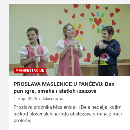
MANIFESTACIJE
PROSLAVA MASLENICE U PANČEVU: Dan
pun igre, smeha i slatkih izazova
1. март 2025.
dakicorama
Proslava praznika Maslenica ili Bela nedelja, kojim
se kod slovenskih naroda obeležava smena zime i
proleća,…