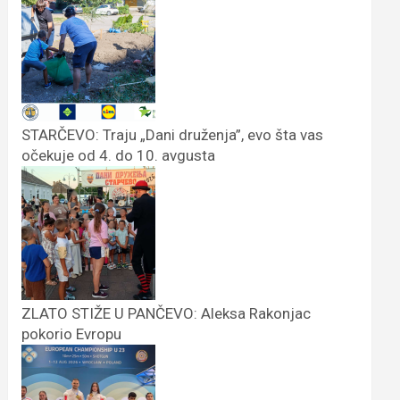
STARČEVO: Traju „Dani druženja”, evo šta vas
očekuje od 4. do 10. avgusta
ZLATO STIŽE U PANČEVO: Aleksa Rakonjac
pokorio Evropu