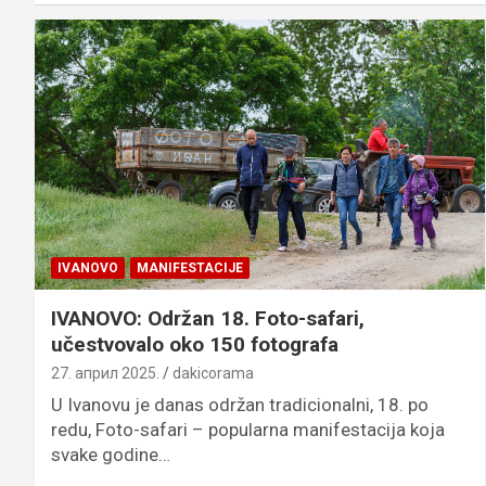
IVANOVO
MANIFESTACIJE
IVANOVO: Održan 18. Foto-safari,
učestvovalo oko 150 fotografa
27. април 2025.
dakicorama
U Ivanovu je danas održan tradicionalni, 18. po
redu, Foto-safari – popularna manifestacija koja
svake godine…