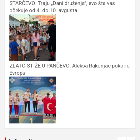
STARČEVO: Traju „Dani druženja”, evo šta vas
očekuje od 4. do 10. avgusta
ZLATO STIŽE U PANČEVO: Aleksa Rakonjac pokorio
Evropu