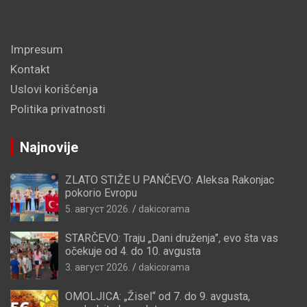
Impresum
Kontakt
Uslovi korišćenja
Politika privatnosti
Najnovije
ZLATO STIŽE U PANČEVO: Aleksa Rakonjac
pokorio Evropu
5. август 2026.
dakicorama
STARČEVO: Traju „Dani druženja”, evo šta vas
očekuje od 4. do 10. avgusta
3. август 2026.
dakicorama
OMOLJICA: „Žisel“ od 7. do 9. avgusta,