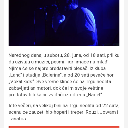
Narednog dana, u subotu, 28. juna, od 18 sati, priliku
da uživaju u muzici, pesmi i igri imaće najmlađi.
Njima će se najpre predstaviti plesači iz kluba
„Lana” i studija „Balerina”, a od 20 sati pevaće hor
„Vokal kids“. Sve vreme klince će na Trgu neolita
zabavljati animatori, dok će im svoje veštine
predstaviti lokalni izviđači iz odreda „Nadel“.
Iste večeri, na velikoj bini na Trgu neolita od 22 sata,
scenu će zauzeti hip-hoperi i treperi Rouzi, Jowam i
Tanatos.