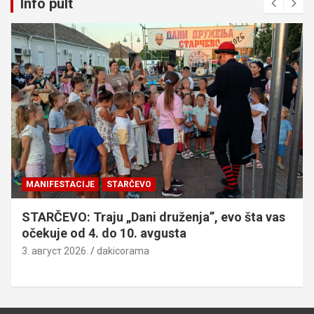
Info pult
MANIFESTACIJE
STARČEVO
STARČEVO: Traju „Dani druženja”, evo šta vas
očekuje od 4. do 10. avgusta
3. август 2026.
dakicorama