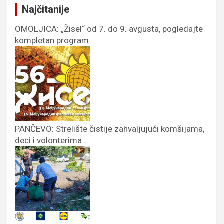
Najčitanije
OMOLJICA: „Žisel“ od 7. do 9. avgusta, pogledajte
kompletan program
PANČEVO: Strelište čistije zahvaljujući komšijama,
deci i volonterima