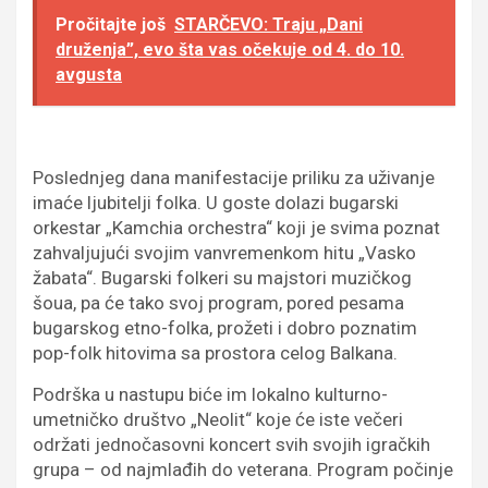
Pročitajte još
STARČEVO: Traju „Dani
druženja”, evo šta vas očekuje od 4. do 10.
avgusta
Poslednjeg dana manifestacije priliku za uživanje
imaće ljubitelji folka. U goste dolazi bugarski
orkestar „Kamchia orchestra“ koji je svima poznat
zahvaljujući svojim vanvremenkom hitu „Vasko
žabata“. Bugarski folkeri su majstori muzičkog
šoua, pa će tako svoj program, pored pesama
bugarskog etno-folka, prožeti i dobro poznatim
pop-folk hitovima sa prostora celog Balkana.
Podrška u nastupu biće im lokalno kulturno-
umetničko društvo „Neolit“ koje će iste večeri
održati jednočasovni koncert svih svojih igračkih
grupa – od najmlađih do veterana. Program počinje