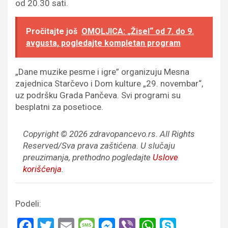
od 20.30 sati.
Pročitajte još
OMOLJICA: „Žisel“ od 7. do 9.
avgusta, pogledajte kompletan program
„Dane muzike pesme i igre” organizuju Mesna
zajednica Starčevo i Dom kulture „29. novembar“,
uz podršku Grada Pančeva. Svi programi su
besplatni za posetioce.
Copyright © 2026 zdravopancevo.rs. All Rights
Reserved/Sva prava zaštićena.
U slučaju
preuzimanja, prethodno pogledajte
Uslove
korišćenja
.
Podeli:
F
T
E
M
M
Vi
W
S