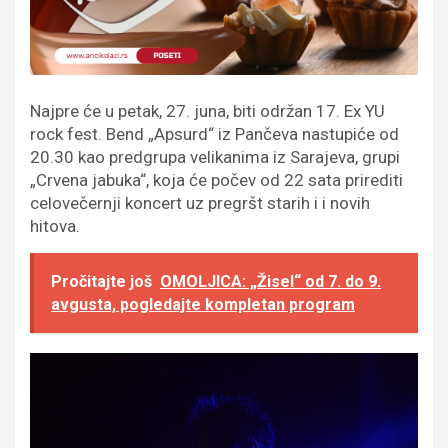
Najpre će u petak, 27. juna, biti održan 17. Ex YU
rock fest. Bend „Apsurd“ iz Pančeva nastupiće od
20.30 kao predgrupa velikanima iz Sarajeva, grupi
„Crvena jabuka“, koja će počev od 22 sata prirediti
celovečernji koncert uz pregršt starih i i novih
hitova.
Pročitajte još
OMOLJICA: „Žisel“ od 7. do 9.
avgusta, pogledajte kompletan program