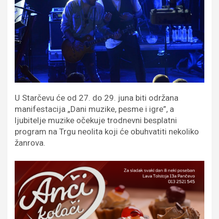
U Starčevu će od 27. do 29. juna biti održana
manifestacija „Dani muzike, pesme i igre”, a
ljubitelje muzike očekuje trodnevni besplatni
program na Trgu neolita koji će obuhvatiti nekoliko
žanrova.