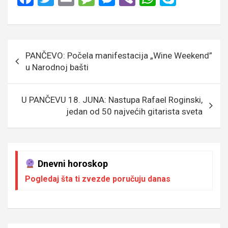
a
wi
m
es
es
b
h
ky
ce
tt
ail
s
se
er
at
p
b
er
a
n
s
e
Кретање
PANČEVO: Počela manifestacija „Wine Weekend”
o
g
g
A
чланка
u Narodnoj bašti
o
e
er
p
k
p
U PANČEVU 18. JUNA: Nastupa Rafael Roginski,
jedan od 50 najvećih gitarista sveta
Dnevni horoskop
Pogledaj šta ti zvezde poručuju danas