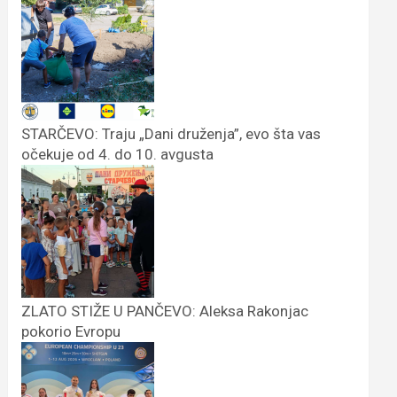
STARČEVO: Traju „Dani druženja”, evo šta vas
očekuje od 4. do 10. avgusta
ZLATO STIŽE U PANČEVO: Aleksa Rakonjac
pokorio Evropu