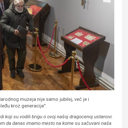
Narodnog muzeja nije samo jubilej, već je i
eđu kroz generacije”.
koji su vodili brigu o ovoj našoj dragocenoj ustanovi.
 nam da danas imamo mesto na kome su sačuvani naša