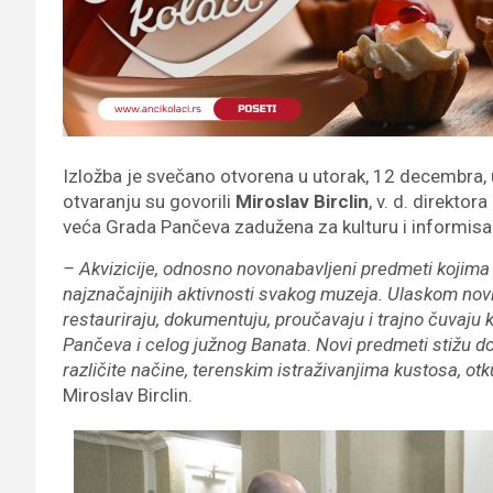
Izložba je svečano otvorena u utorak, 12 decembra, u
otvaranju su govorili
Miroslav Birclin
, v. d. direkto
veća Grada Pančeva zadužena za kulturu i informisa
– Akvizicije, odnosno novonabavljeni predmeti kojima
najznačajnijih aktivnosti svakog muzeja. Ulaskom novi
restauriraju, dokumentuju, proučavaju i trajno čuvaj
Pančeva i celog južnog Banata. Novi predmeti stižu do
različite načine, terenskim istraživanjima kustosa, 
Miroslav Birclin.