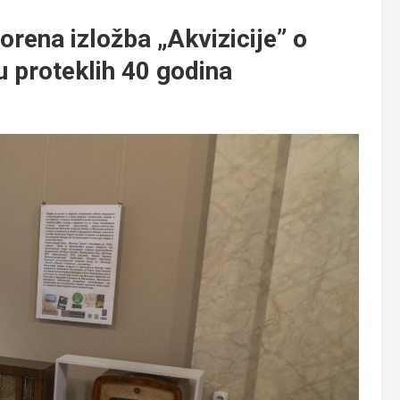
na izložba „Akvizicije” o
 proteklih 40 godina