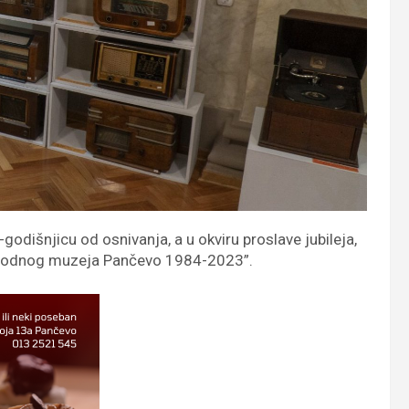
dišnjicu od osnivanja, a u okviru proslave jubileja,
 Narodnog muzeja Pančevo 1984-2023”.