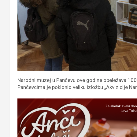
Narodni muzej u Pančevu ove godine obeležava 100-go
Pančevcima je poklonio veliku izložbu „Akvizicije