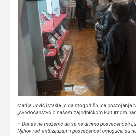
Marija Jević istakla je da stogodišnjica postojanja 
„svedočanstvo o našem zajedničkom kulturnom nasl
– Danas ne možemo da se ne divimo posvećenosti ljudi 
Njihov rad, entuzijazam i posvećenost omogućili su