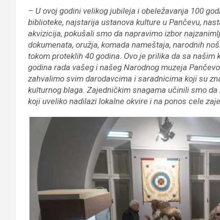
– U ovoj godini velikog jubileja i obeležavanja 100 go
biblioteke, najstarija ustanova kulture u Pančevu, na
akvizicija, pokušali smo da napravimo izbor najzanimljiv
dokumenata, oružja, komada nameštaja, narodnih nošnji
tokom proteklih 40 godina. Ovo je prilika da sa našim
godina rada vašeg i našeg Narodnog muzeja Pančevo. 
zahvalimo svim darodavcima i saradnicima koji su z
kulturnog blaga. Zajedničkim snagama učinili smo d
koji uveliko nadilazi lokalne okvire i na ponos cele zaj