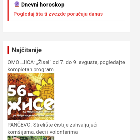
Dnevni horoskop
Pogledaj šta ti zvezde poručuju danas
Najčitanije
OMOLJICA: „Žisel“ od 7. do 9. avgusta, pogledajte
kompletan program
PANČEVO: Strelište čistije zahvaljujući
komšijama, deci i volonterima