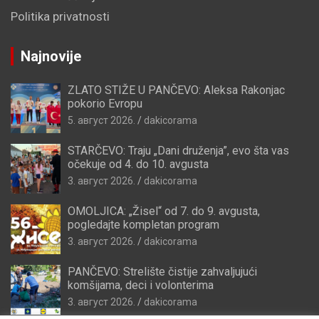
Politika privatnosti
Najnovije
ZLATO STIŽE U PANČEVO: Aleksa Rakonjac
pokorio Evropu
5. август 2026.
dakicorama
STARČEVO: Traju „Dani druženja”, evo šta vas
očekuje od 4. do 10. avgusta
3. август 2026.
dakicorama
OMOLJICA: „Žisel“ od 7. do 9. avgusta,
pogledajte kompletan program
3. август 2026.
dakicorama
PANČEVO: Strelište čistije zahvaljujući
komšijama, deci i volonterima
3. август 2026.
dakicorama