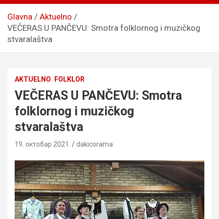
Glavna
Aktuelno
VEČERAS U PANČEVU: Smotra folklornog i muzičkog
stvaralaštva
AKTUELNO
FOLKLOR
VEČERAS U PANČEVU: Smotra
folklornog i muzičkog
stvaralaštva
19. октобар 2021.
dakicorama