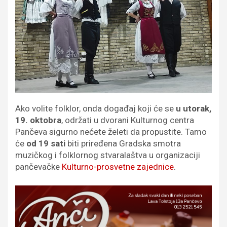
Ako volite folklor, onda događaj koji će se
u utorak,
19. oktobra
, održati u dvorani Kulturnog centra
Pančeva sigurno nećete želeti da propustite. Tamo
će
od 19 sati
biti priređena Gradska smotra
muzičkog i folklornog stvaralaštva u organizaciji
pančevačke
Kulturno-prosvetne zajednice
.