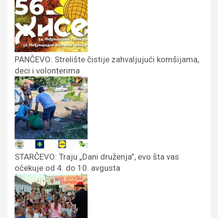
PANČEVO: Strelište čistije zahvaljujući komšijama,
deci i volonterima
STARČEVO: Traju „Dani druženja”, evo šta vas
očekuje od 4. do 10. avgusta