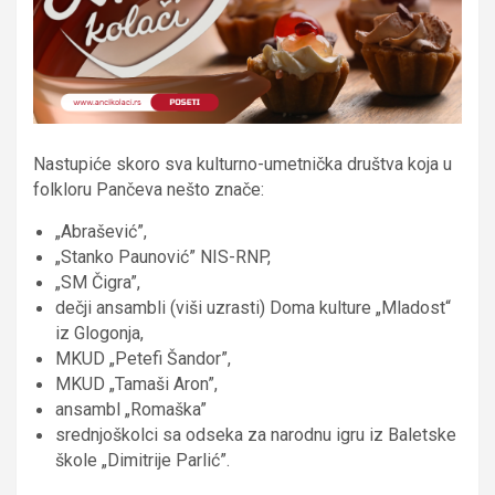
Nastupiće skoro sva kulturno-umetnička društva koja u
folkloru Pančeva nešto znače:
„Abrašević”,
„Stanko Paunović” NIS-RNP,
„SM Čigra”,
dečji ansambli (viši uzrasti) Doma kulture „Mladost“
iz Glogonja,
MKUD „Petefi Šandor”,
MKUD „Tamaši Aron”,
ansambl „Romaška”
srednjoškolci sa odseka za narodnu igru iz Baletske
škole „Dimitrije Parlić”.