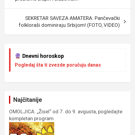
k
p
SEKRETAR SAVEZA AMATERA: Pančevački
folkloraši dominiraju Srbijom! (FOTO, VIDEO)
Dnevni horoskop
Pogledaj šta ti zvezde poručuju danas
Najčitanije
OMOLJICA: „Žisel“ od 7. do 9. avgusta, pogledajte
kompletan program