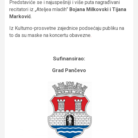
Predstaviće se i najuspešniji i više puta nagrađivani
recitatori iz „Ateljea mladih”
Bojana Milkovski i Tijana
Marković
.
Iz Kulturno-prosvetne zajednice podsećaju publiku na
to da su maske na koncertu obavezne
.
Sufinansirao:
Grad Pančevo