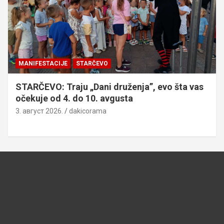
MANIFESTACIJE
STARČEVO
STARČEVO: Traju „Dani druženja”, evo šta vas
očekuje od 4. do 10. avgusta
3. август 2026.
dakicorama