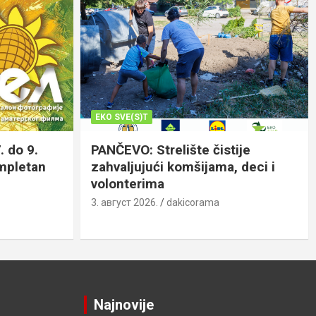
EKO SVE(S)T
. do 9.
PANČEVO: Strelište čistije
ompletan
zahvaljujući komšijama, deci i
volonterima
3. август 2026.
dakicorama
Najnovije