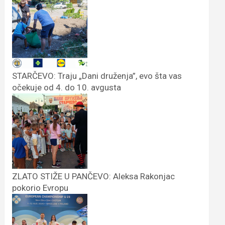
STARČEVO: Traju „Dani druženja”, evo šta vas
očekuje od 4. do 10. avgusta
ZLATO STIŽE U PANČEVO: Aleksa Rakonjac
pokorio Evropu