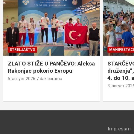
STRELJAŠTVO
MANIFESTACI
ZLATO STIŽE U PANČEVO: Aleksa
STARČEVO:
Rakonjac pokorio Evropu
druženja”,
4. do 10. 
5. август 2026.
dakicorama
3. август 2026
Impresum