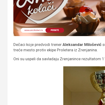
Dečaci koje predvodi trener
Aleksandar Milošević
su
treće mesto protiv ekipe Proletera iz Zrenjanina.
Oni su uspeli da savladaju Zrenjanince rezultatom 11