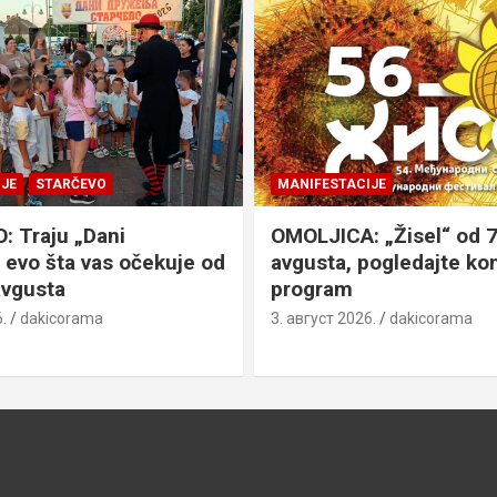
JE
STARČEVO
MANIFESTACIJE
 Traju „Dani
OMOLJICA: „Žisel“ od 7
 evo šta vas očekuje od
avgusta, pogledajte k
avgusta
program
.
dakicorama
3. август 2026.
dakicorama