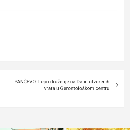
PANČEVO: Lepo druženje na Danu otvorenih
vrata u Gerontološkom centru