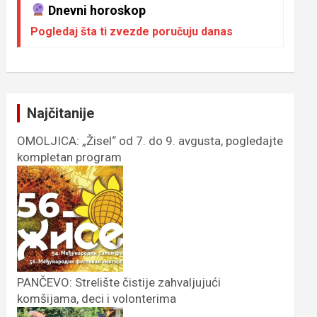
Dnevni horoskop
Pogledaj šta ti zvezde poručuju danas
Najčitanije
OMOLJICA: „Žisel“ od 7. do 9. avgusta, pogledajte
kompletan program
PANČEVO: Strelište čistije zahvaljujući
komšijama, deci i volonterima