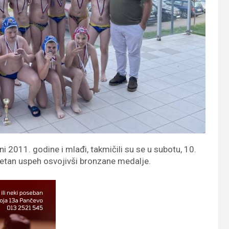
ni 2011. godine i mlađi, takmičili su se u subotu, 10.
zuzetan uspeh osvojivši bronzane medalje.