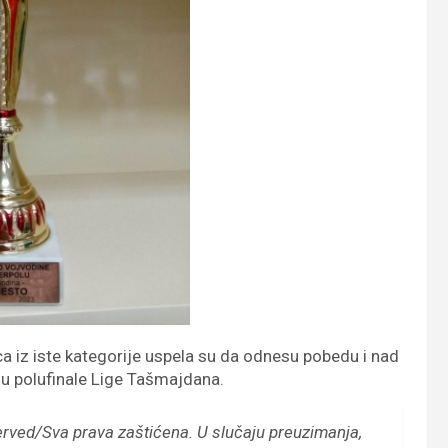
eca iz iste kategorije uspela su da odnesu pobedu i nad
u polufinale Lige Tašmajdana.
erved/Sva prava zaštićena.
U slučaju preuzimanja,