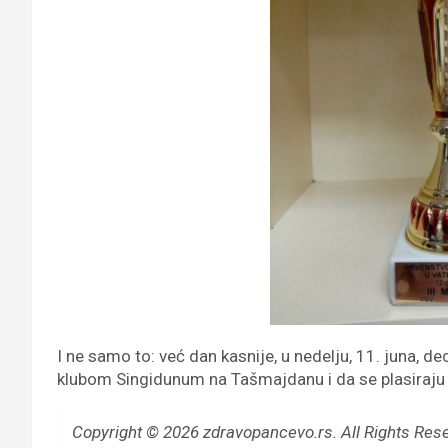
I ne samo to: već dan kasnije, u nedelju, 11. juna, d
klubom Singidunum na Tašmajdanu i da se plasiraju 
Copyright © 2026 zdravopancevo.rs. All Rights Res