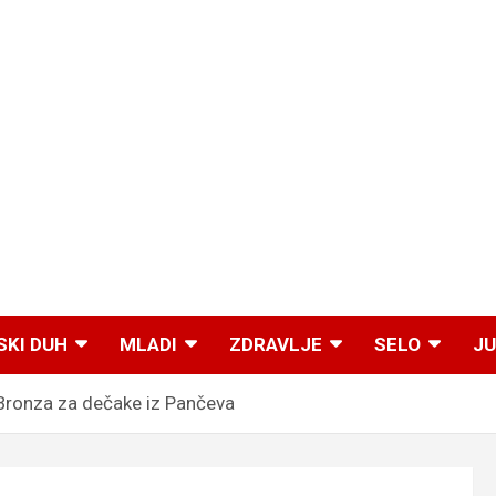
SKI DUH
MLADI
ZDRAVLJE
SELO
JU
onza za dečake iz Pančeva