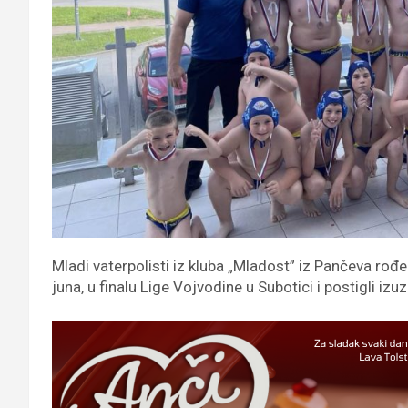
Mladi vaterpolisti iz kluba „Mladost” iz Pančeva rođe
juna, u finalu Lige Vojvodine u Subotici i postigli i