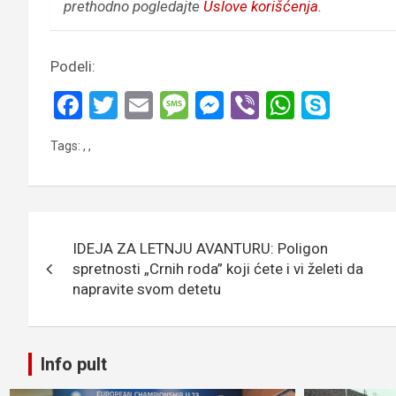
prethodno pogledajte
Uslove korišćenja
.
Podeli:
F
T
E
M
M
Vi
W
S
a
wi
m
es
es
b
h
ky
Tags:
,
,
ce
tt
ail
s
se
er
at
p
b
er
a
n
s
e
o
g
g
A
Кретање
o
e
er
p
IDEJA ZA LETNJU AVANTURU: Poligon
чланка
k
p
spretnosti „Crnih roda” koji ćete i vi želeti da
napravite svom detetu
Info pult