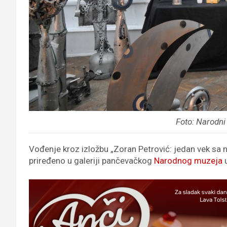
Foto: Narodn
Vođenje kroz izložbu „Zoran Petrović: jedan vek sa 
priređeno u galeriji pančevačkog
Narodnog muzeja
u