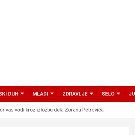
SKI DUH
MLADI
ZDRAVLJE
SELO
JU
as vodi kroz izložbu dela Zorana Petrovića