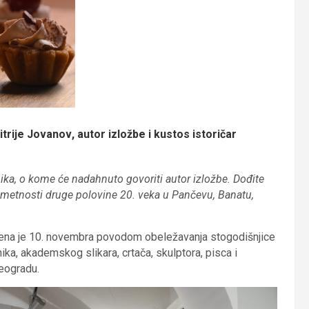
itrije Jovanov
, autor izložbe i kustos istoričar
ika, o kome će nadahnuto govoriti autor izložbe. Dođite
 umetnosti druge polovine 20. veka u Pančevu, Banatu,
orena je 10. novembra povodom obeležavanja stogodišnjice
ka, akademskog slikara, crtača, skulptora, pisca i
eogradu.