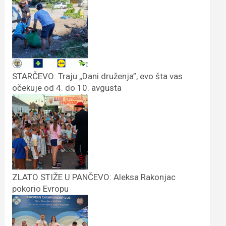
STARČEVO: Traju „Dani druženja”, evo šta vas
očekuje od 4. do 10. avgusta
ZLATO STIŽE U PANČEVO: Aleksa Rakonjac
pokorio Evropu