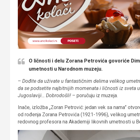
O ličnosti i delu Zorana Petrovića govoriće
Dim
umetnosti u Narodnom muzeju.
–
Dođite da uživate u fantastičnim delima velikog umetn
da se podsetite najbitnijih momenata i ličnosti iz sveta
Jugoslaviji… Dobrodošli!
– poručuju iz muzeja.
Inače, izložba „Zoran Petrović: jedan vek sa nama” otv
od rođenja Zorana Petrovića (1921-1996), velikog umetni
redovnog profesora na Akademiji likovnih umetnosti u B