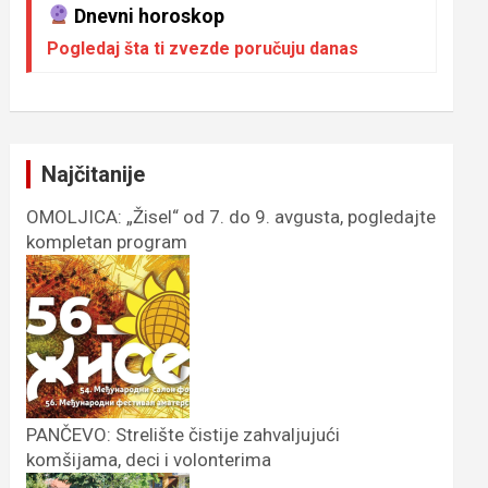
Dnevni horoskop
Pogledaj šta ti zvezde poručuju danas
Najčitanije
OMOLJICA: „Žisel“ od 7. do 9. avgusta, pogledajte
kompletan program
PANČEVO: Strelište čistije zahvaljujući
komšijama, deci i volonterima