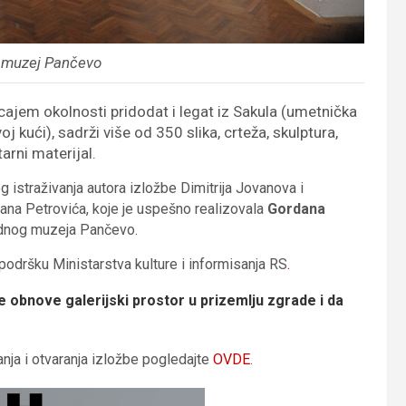
i muzej Pančevo
ajem okolnosti pridodat i legat iz Sakula (umetnička
j kući), sadrži više od 350 slika, crteža, skulptura,
arni materijal.
g istraživanja autora izložbe Dimitrija Jovanova i
orana Petrovića, koje je uspešno realizovala
Gordana
odnog muzeja Pančevo.
u podršku Ministarstva kulture i informisanja RS
.
obnove galerijski prostor u prizemlju zgrade i da
nja i otvaranja izložbe pogledajte
OVDE
.