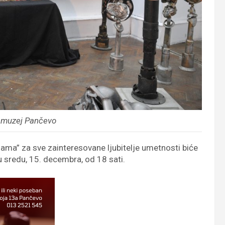
i muzej Pančevo
nama” za sve zainteresovane ljubitelje umetnosti biće
 sredu, 15. decembra, od 18 sati.