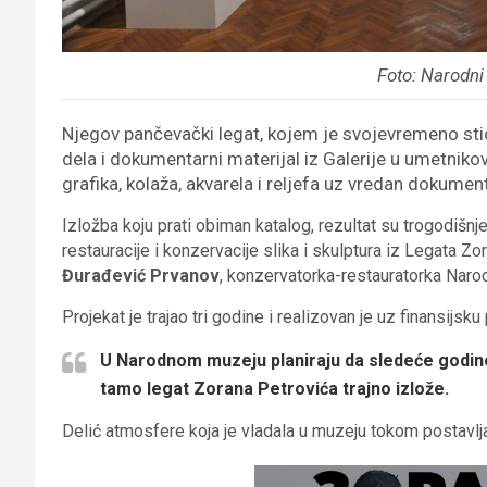
Foto: Narodn
Njegov pančevački legat, kojem je svojevremeno stic
dela i dokumentarni materijal iz Galerije u umetnikovo
grafika, kolaža, akvarela i reljefa uz vredan dokument
Izložba koju prati obiman katalog, rezultat su trogodišnje
restauracije i konzervacije slika i skulptura iz Legata Z
Đurađević Prvanov
, konzervatorka-restauratorka Nar
Projekat je trajao tri godine i realizovan je uz finansijsk
U Narodnom muzeju planiraju da sledeće godine 
tamo legat Zorana Petrovića trajno izlože.
Delić atmosfere koja je vladala u muzeju tokom postavlja