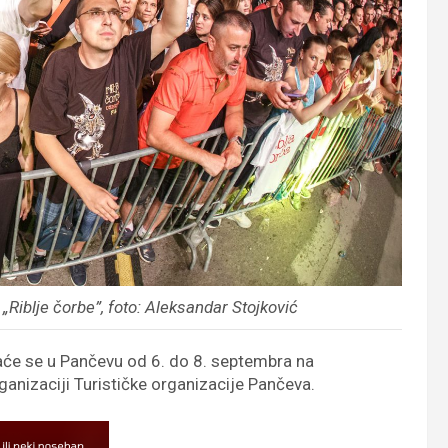
„Riblje čorbe”, foto: Aleksandar Stojković
aće se u Pančevu od 6. do 8. septembra na
ganizaciji Turističke organizacije Pančeva.