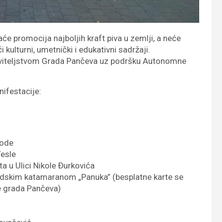
će promocija najboljih kraft piva u zemlji, a neće
i kulturni, umetnički i edukativni sadržaji.
kroviteljstvom Grada Pančeva uz podršku Autonomne
nifestacije:
bode
Tesle
 u Ulici Nikole Đurkovića
dskim katamaranom „Panuka” (besplatne karte se
e grada Pančeva)