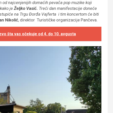
an od najcenjenijih domaćih pevača pop muzike koji
akako je
Željko Vasić.
Treći dan manifestacije doneće
tupiće na Trgu Đorđa Vajferta i tim koncertom će biti
n Nikolić
, direktor Turističke organizacije Pančeva.
evo šta vas očekuje od 4. do 10. avgusta