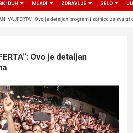
SKI DUH
MLADI
ZDRAVLJE
SELO
JU
I VAJFERTA”: Ovo je detaljan program i satnica za sva tri 
RTA”: Ovo je detaljan
na