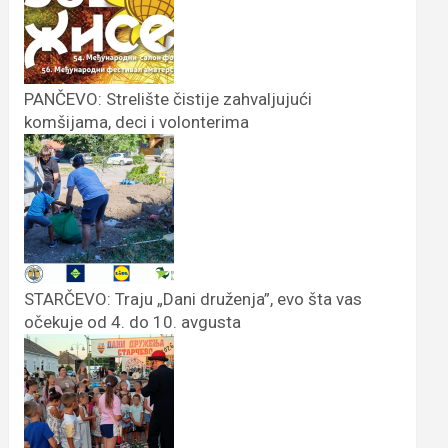
PANČEVO: Strelište čistije zahvaljujući
komšijama, deci i volonterima
STARČEVO: Traju „Dani druženja”, evo šta vas
očekuje od 4. do 10. avgusta