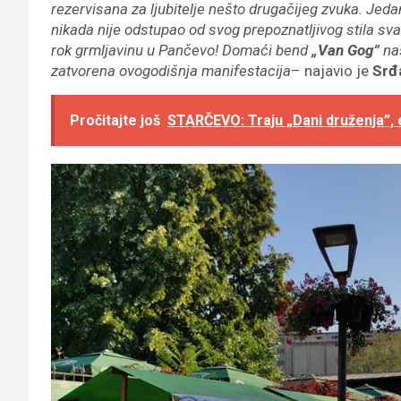
rezervisana za ljubitelje nešto drugačijeg zvuka. Jed
nikada nije odstupao od svog prepoznatljivog stila sv
rok grmljavinu u Pančevo! Domaći bend
„Van Gog”
nas
zatvorena ovogodišnja manifestacija
– najavio je
Srđa
Pročitajte još
STARČEVO: Traju „Dani druženja”, 