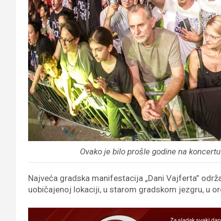
Ovako je bilo prošle godine na koncertu 
Najveća gradska manifestacija „Dani Vajferta” održ
uobičajenoj lokaciji, u starom gradskom jezgru, u or