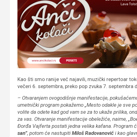
Kao šti smo ranije već najavili, muzički repertoar to
večeri 6. septembra, preko pop zvuka 7. septembra 
– Otvaranjem ovogodišnje manifestacije, pokušaćemo 
umetnički program pokažemo „Mesto odakle je sve poč
volite da odete kad god vam se za to ukaže prilika, on
za vas. Otvaranje manifestacije obeležiće, naime, „B
Đorđa Vajferta postati jedna velika kafana. Program ć
san”
, potom će nastupiti
Miloš Radovanović
i kao glav