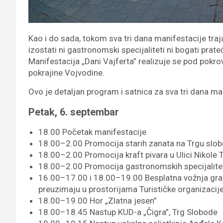
Kao i do sada, tokom sva tri dana manifestacije traja
izostati ni gastronomski specijaliteti ni bogati prateć
Manifestacija „Dani Vajferta” realizuje se pod po
pokrajine Vojvodine.
Ovo je detaljan program i satnica za sva tri dana ma
Petak, 6. septembar
18.00 Početak manifestacije
18.00–2.00 Promocija starih zanata na Trgu slo
18.00–2.00 Promocija kraft pivara u Ulici Nikole 
18.00–2.00 Promocija gastronomskih specijaliteta
16.00–17.00 i 18.00–19.00 Besplatna vožnja gra
preuzimaju u prostorijama Turističke organizacij
18.00–19.00 Hor „Zlatna jesen”
18.00–18.45 Nastup KUD-a „Čigra”, Trg Slobode