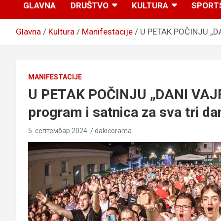
GLAVNA
DRUŠTVO
KULTURA
SPORT
Glavna
Kultura
Manifestacije
U PETAK POČINJU „DAN
MANIFESTACIJE
U PETAK POČINJU „DANI VAJFE
program i satnica za sva tri da
5. септембар 2024.
dakicorama