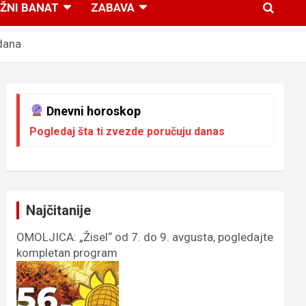
ŽNI BANAT
ZABAVA
dana
Dnevni horoskop
Pogledaj šta ti zvezde poručuju danas
Najčitanije
OMOLJICA: „Žisel“ od 7. do 9. avgusta, pogledajte
kompletan program