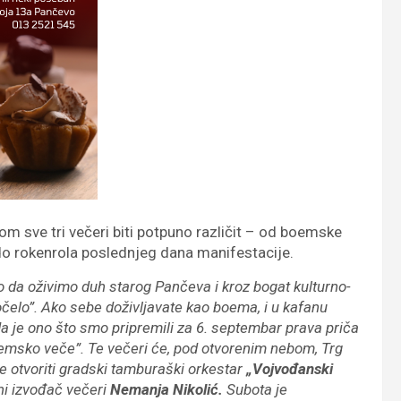
kom sve tri večeri biti potpuno različit – od boemske
do rokenrola poslednjeg dana manifestacije.
da oživimo duh starog Pančeva i kroz bogat kulturno-
elo”. Ako sebe doživljavate kao boema, i u kafanu
da je ono što smo pripremili za 6. septembar prava priča
oemsko veče”. Te večeri će, pod otvorenim nebom, Trg
e otvoriti gradski tamburaški orkestar
„Vojvođanski
ni izvođač večeri
Nemanja Nikolić.
Subota je