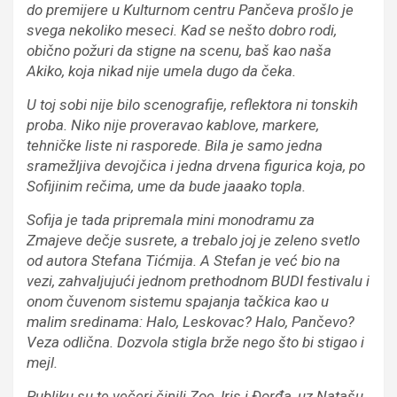
do premijere u Kulturnom centru Pančeva prošlo je
svega nekoliko meseci. Kad se nešto dobro rodi,
obično požuri da stigne na scenu, baš kao naša
Akiko, koja nikad nije umela dugo da čeka.
U toj sobi nije bilo scenografije, reflektora ni tonskih
proba. Niko nije proveravao kablove, markere,
tehničke liste ni rasporede. Bila je samo jedna
sramežljiva devojčica i jedna drvena figurica koja, po
Sofijinim rečima, ume da bude jaaako topla.
Sofija je tada pripremala mini monodramu za
Zmajeve dečje susrete, a trebalo joj je zeleno svetlo
od autora Stefana Tićmija. A Stefan je već bio na
vezi, zahvaljujući jednom prethodnom BUDI festivalu i
onom čuvenom sistemu spajanja tačkica kao u
malim sredinama: Halo, Leskovac? Halo, Pančevo?
Veza odlična. Dozvola stigla brže nego što bi stigao i
mejl.
Publiku su te večeri činili Zoe, Iris i Đorđa, uz Natašu,