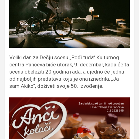
Veliki dan za Dečju scenu „Pođi tuda” Kulturnog
centra Pančeva biće utorak, 9. decembar, kada će ta
scena obeležiti 20 godina rada, a ujedno će jedna
od najboljih predstava koju je ona iznedrila, „Ja
sam Akiko”, doživeti svoje 50. izvođenje.