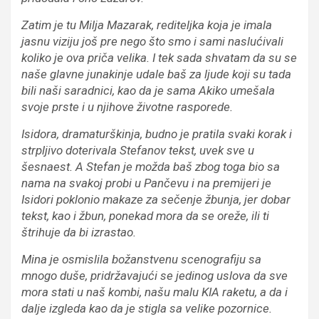
Zatim je tu Milja Mazarak, rediteljka koja je imala
jasnu viziju još pre nego što smo i sami naslućivali
koliko je ova priča velika. I tek sada shvatam da su se
naše glavne junakinje udale baš za ljude koji su tada
bili naši saradnici, kao da je sama Akiko umešala
svoje prste i u njihove životne rasporede.
Isidora, dramaturškinja, budno je pratila svaki korak i
strpljivo doterivala Stefanov tekst, uvek sve u
šesnaest. A Stefan je možda baš zbog toga bio sa
nama na svakoj probi u Pančevu i na premijeri je
Isidori poklonio makaze za sečenje žbunja, jer dobar
tekst, kao i žbun, ponekad mora da se oreže, ili ti
štrihuje da bi izrastao.
Mina je osmislila božanstvenu scenografiju sa
mnogo duše, pridržavajući se jedinog uslova da sve
mora stati u naš kombi, našu malu KIA raketu, a da i
dalje izgleda kao da je stigla sa velike pozornice.