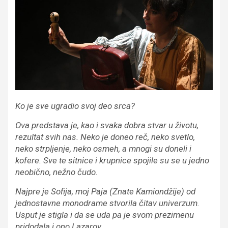
Ko je sve ugradio svoj deo srca?
Ova predstava je, kao i svaka dobra stvar u životu,
rezultat svih nas. Neko je doneo reč, neko svetlo,
neko strpljenje, neko osmeh, a mnogi su doneli i
kofere. Sve te sitnice i krupnice spojile su se u jedno
neobično, nežno čudo.
Najpre je Sofija, moj Paja (Znate Kamiondžije) od
jednostavne monodrame stvorila čitav univerzum.
Usput je stigla i da se uda pa je svom prezimenu
pridodala i ono Lazarov.