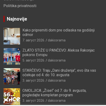
Politika privatnosti
Najnovije
Kako pripremiti dom pre odlaska na godišnji
odmor
7. август 2026.
dakicorama
ZLATO STIŽE U PANČEVO: Aleksa Rakonjac
pokorio Evropu
5. август 2026.
dakicorama
STARČEVO: Traju „Dani druženja”, evo šta vas
očekuje od 4. do 10. avgusta
3. август 2026.
dakicorama
OMOLJICA: „Žisel“ od 7. do 9. avgusta,
pogledajte kompletan program
3. август 2026.
dakicorama