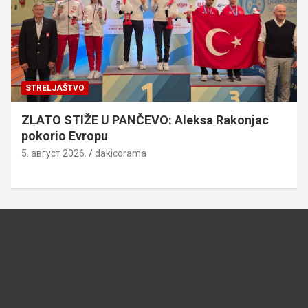
STRELJAŠTVO
ZLATO STIŽE U PANČEVO: Aleksa Rakonjac
pokorio Evropu
5. август 2026.
dakicorama