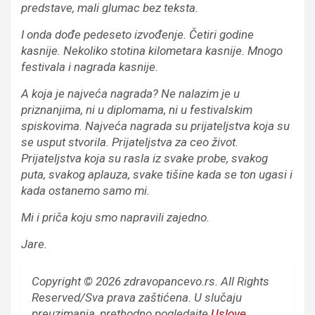
predstave, mali glumac bez teksta.
I onda dođe pedeseto izvođenje. Četiri godine
kasnije. Nekoliko stotina kilometara kasnije. Mnogo
festivala i nagrada kasnije.
A koja je najveća nagrada? Ne nalazim je u
priznanjima, ni u diplomama, ni u festivalskim
spiskovima. Najveća nagrada su prijateljstva koja su
se usput stvorila. Prijateljstva za ceo život.
Prijateljstva koja su rasla iz svake probe, svakog
puta, svakog aplauza, svake tišine kada se ton ugasi i
kada ostanemo samo mi.
Mi i priča koju smo napravili zajedno.
Jare.
Copyright © 2026 zdravopancevo.rs. All Rights
Reserved/Sva prava zaštićena.
U slučaju
preuzimanja, prethodno pogledajte
Uslove