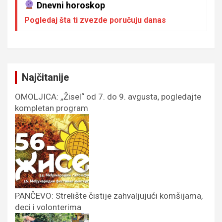
Dnevni horoskop
Pogledaj šta ti zvezde poručuju danas
Najčitanije
OMOLJICA: „Žisel“ od 7. do 9. avgusta, pogledajte
kompletan program
PANČEVO: Strelište čistije zahvaljujući komšijama,
deci i volonterima