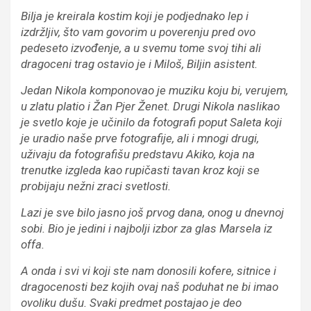
Bilja je kreirala kostim koji je podjednako lep i
izdržljiv, što vam govorim u poverenju pred ovo
pedeseto izvođenje, a u svemu tome svoj tihi ali
dragoceni trag ostavio je i Miloš, Biljin asistent.
Jedan Nikola komponovao je muziku koju bi, verujem,
u zlatu platio i Žan Pjer Ženet. Drugi Nikola naslikao
je svetlo koje je učinilo da fotografi poput Saleta koji
je uradio naše prve fotografije, ali i mnogi drugi,
uživaju da fotografišu predstavu Akiko, koja na
trenutke izgleda kao rupičasti tavan kroz koji se
probijaju nežni zraci svetlosti.
Lazi je sve bilo jasno još prvog dana, onog u dnevnoj
sobi. Bio je jedini i najbolji izbor za glas Marsela iz
offa.
A onda i svi vi koji ste nam donosili kofere, sitnice i
dragocenosti bez kojih ovaj naš poduhat ne bi imao
ovoliku dušu. Svaki predmet postajao je deo