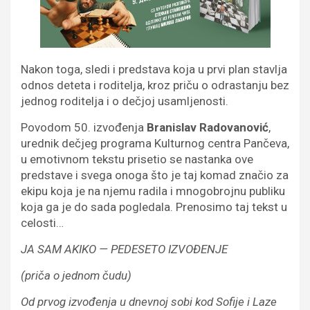
Nakon toga, sledi i predstava koja u prvi plan stavlja
odnos deteta i roditelja, kroz priču o odrastanju bez
jednog roditelja i o dečjoj usamljenosti.
Povodom 50. izvođenja
Branislav Radovanović
,
urednik dečjeg programa Kulturnog centra Pančeva,
u emotivnom tekstu prisetio se nastanka ove
predstave i svega onoga što je taj komad značio za
ekipu koja je na njemu radila i mnogobrojnu publiku
koja ga je do sada pogledala. Prenosimo taj tekst u
celosti…
JA SAM AKIKO — PEDESETO IZVOĐENJE
(priča o jednom čudu)
Od prvog izvođenja u dnevnoj sobi kod Sofije i Laze