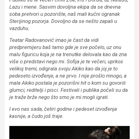
Lazu i mene. Sasvim dovoljna ekipa da se dnevna
soba pretvori u pozorište, naš mali kućni ogranak
Sterijinog pozorja. Dovoljno da se nešto zapali u
vazduhu.
Teatar Radovanović imao je čast da vidi
predpremijeru baš tamo gde je sve počelo, uz onu
malu figuricu koja je na trenutke delovala kao da zna
više o predstavi nego mi. Sofija je te večeri, uprkos
velikoj tremi, odigrala svoju Akiko kao da joj je to
pedeseto izvođenje, a ne prvo. I nije prošlo mnogo, a
mala Akiko postala je pozorišni hit o kom su govorili
glumci, reditelji i pisci. Festivali i publika počeli su da
je traže brže nego što smo je mi mogli igrati.
I evo nas sada, četiri godine i pedeset izvođenja
kasnije, a čudo još traje.