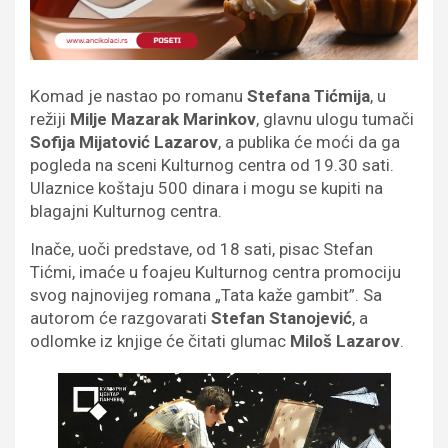
Komad je nastao po romanu
Stefana Tićmija
, u
režiji
Milje Mazarak Marinkov
, glavnu ulogu tumači
Sofija Mijatović Lazarov
, a publika će moći da ga
pogleda na sceni Kulturnog centra od 19.30 sati.
Ulaznice koštaju 500 dinara i mogu se kupiti na
blagajni Kulturnog centra.
Inače, uoči predstave, od 18 sati, pisac Stefan
Tićmi, imaće u foajeu Kulturnog centra promociju
svog najnovijeg romana „Tata kaže gambit”. Sa
autorom će razgovarati
Stefan Stanojević
, a
odlomke iz knjige će čitati glumac
Miloš Lazarov
.