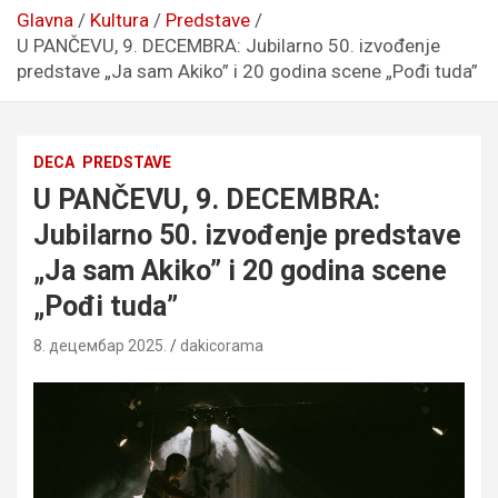
Glavna
Kultura
Predstave
U PANČEVU, 9. DECEMBRA: Jubilarno 50. izvođenje
predstave „Ja sam Akiko” i 20 godina scene „Pođi tuda”
DECA
PREDSTAVE
U PANČEVU, 9. DECEMBRA:
Jubilarno 50. izvođenje predstave
„Ja sam Akiko” i 20 godina scene
„Pođi tuda”
8. децембар 2025.
dakicorama