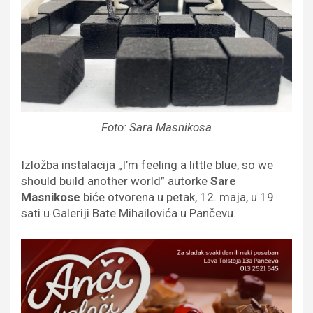
Foto: Sara Masnikosa
Izložba instalacija „I’m feeling a little blue, so we
should build another world” autorke
Sare
Masnikose
biće otvorena u petak, 12. maja, u 19
sati u Galeriji Bate Mihailovića u Pančevu.