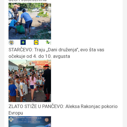
STARČEVO: Traju „Dani druženja”, evo šta vas
očekuje od 4. do 10. avgusta
ZLATO STIŽE U PANČEVO: Aleksa Rakonjac pokorio
Evropu