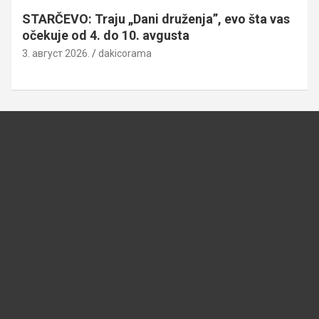
STARČEVO: Traju „Dani druženja”, evo šta vas
očekuje od 4. do 10. avgusta
3. август 2026.
dakicorama