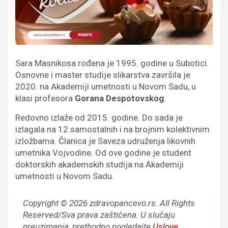
Sara Masnikosa rođena je 1995. godine u Subotici.
Osnovne i master studije slikarstva završila je
2020. na Akademiji umetnosti u Novom Sadu, u
klasi profesora
Gorana Despotovskog
.
Redovno izlaže od 2015. godine. Do sada je
izlagala na 12 samostalnih i na brojnim kolektivnim
izložbama. Članica je Saveza udruženja likovnih
umetnika Vojvodine. Od ove godine je student
doktorskih akademskih studija na Akademiji
umetnosti u Novom Sadu.
Copyright © 2026 zdravopancevo.rs. All Rights
Reserved/Sva prava zaštićena.
U slučaju
preuzimanja, prethodno pogledajte
Uslove