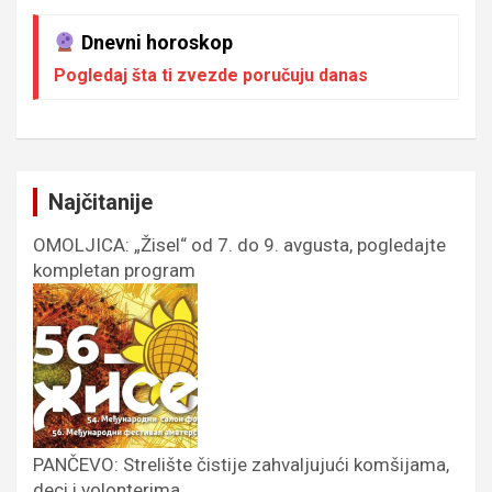
Dnevni horoskop
Pogledaj šta ti zvezde poručuju danas
Najčitanije
OMOLJICA: „Žisel“ od 7. do 9. avgusta, pogledajte
kompletan program
PANČEVO: Strelište čistije zahvaljujući komšijama,
deci i volonterima