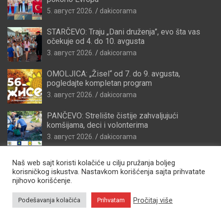
5. август 2026.
dakicorama
STARČEVO: Traju „Dani druženja”, evo šta vas
očekuje od 4. do 10. avgusta
3. август 2026.
dakicorama
OMOLJICA: „Žisel“ od 7. do 9. avgusta,
pogledajte kompletan program
3. август 2026.
dakicorama
PANČEVO: Strelište čistije zahvaljujući
komšijama, deci i volonterima
3. август 2026.
dakicorama
Naš web sajt koristi kolačiće u cilju pružanja boljeg
korisničkog iskustva. Nastavkom korišćenja sajta prihvatate
njihovo korišćenje.
Pročitaj više
Podešavanja kolačića
Prihvatam
Copyright © 2026
Zdravo Pančevo