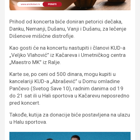
Prihod od koncerta biće doniran petorici dečaka,
Danku, Nemanji, Dušanu, Vanji i Dušanu, za lečenje
Dišenove mišićne distrofije.
Kao gosti će na koncertu nastupiti i članovi KUD-a
„Veljko Vlahović” iz Kačareva i Umetničkog centra
„Maestro MK” iz Ralje.
Karte se, po ceni od 500 dinara, mogu kupiti u
kancelariji KUD-a „Abrašević” u Domu omladine
Pančevo (Svetog Save 10), radnim danima od 19
do 21 sat ili u Hali sportova u Kačarevu neposredno
pred koncert.
Takođe, kutija za donacije biće postavljena na ulazu
u Halu sportova.