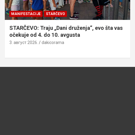
MANIFESTACIJE
STARČEVO
STARČEVO: Traju „Dani druženja”, evo šta vas
očekuje od 4. do 10. avgusta
3. август 2026.
dakicorama