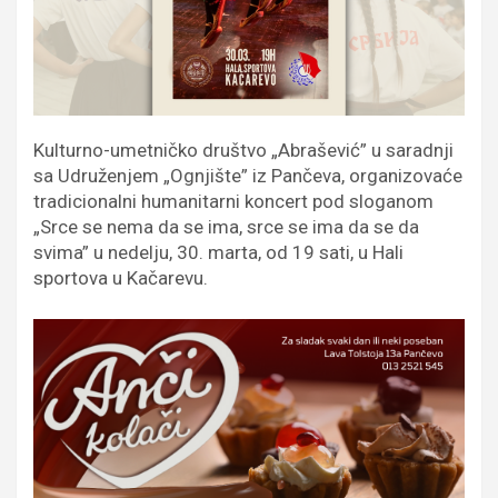
Kulturno-umetničko društvo „Abrašević” u saradnji
sa Udruženjem „Ognjište” iz Pančeva, organizovaće
tradicionalni humanitarni koncert pod sloganom
„Srce se nema da se ima, srce se ima da se da
svima” u nedelju, 30. marta, od 19 sati, u Hali
sportova u Kačarevu.