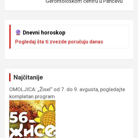
Gerontološkom centru u Pančevu
Dnevni horoskop
Pogledaj šta ti zvezde poručuju danas
Najčitanije
OMOLJICA: „Žisel“ od 7. do 9. avgusta, pogledajte
kompletan program