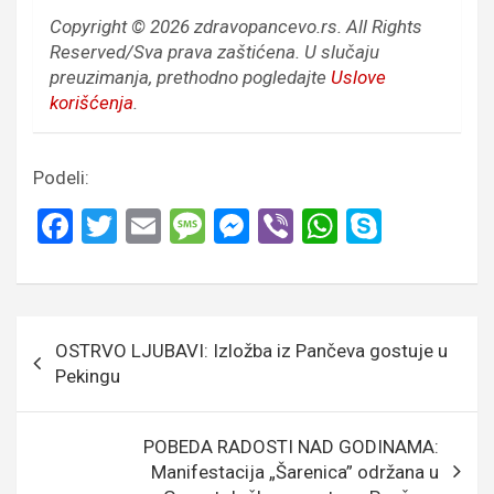
Copyright © 2026 zdravopancevo.rs. All Rights
Reserved/Sva prava zaštićena.
U slučaju
preuzimanja, prethodno pogledajte
Uslove
korišćenja
.
Podeli:
F
T
E
M
M
Vi
W
S
a
wi
m
es
es
b
h
ky
ce
tt
ail
s
se
er
at
p
b
er
a
n
s
e
Кретање
OSTRVO LJUBAVI: Izložba iz Pančeva gostuje u
o
g
g
A
чланка
Pekingu
o
e
er
p
k
p
POBEDA RADOSTI NAD GODINAMA:
Manifestacija „Šarenica” održana u