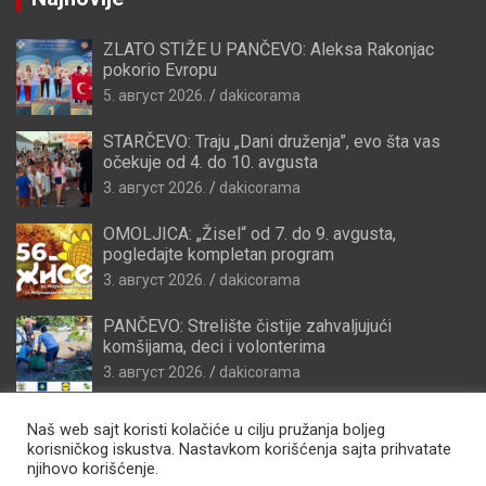
ZLATO STIŽE U PANČEVO: Aleksa Rakonjac
pokorio Evropu
5. август 2026.
dakicorama
STARČEVO: Traju „Dani druženja”, evo šta vas
očekuje od 4. do 10. avgusta
3. август 2026.
dakicorama
OMOLJICA: „Žisel“ od 7. do 9. avgusta,
pogledajte kompletan program
3. август 2026.
dakicorama
PANČEVO: Strelište čistije zahvaljujući
komšijama, deci i volonterima
3. август 2026.
dakicorama
Naš web sajt koristi kolačiće u cilju pružanja boljeg
korisničkog iskustva. Nastavkom korišćenja sajta prihvatate
njihovo korišćenje.