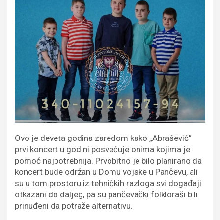
Ovo je deveta godina zaredom kako „Abrašević”
prvi koncert u godini posvećuje onima kojima je
pomoć najpotrebnija. Prvobitno je bilo planirano da
koncert bude održan u Domu vojske u Pančevu, ali
su u tom prostoru iz tehničkih razloga svi događaji
otkazani do daljeg, pa su pančevački folkloraši bili
prinuđeni da potraže alternativu.