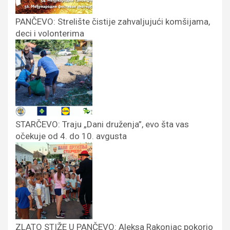
PANČEVO: Strelište čistije zahvaljujući komšijama,
deci i volonterima
STARČEVO: Traju „Dani druženja”, evo šta vas
očekuje od 4. do 10. avgusta
ZLATO STIŽE U PANČEVO: Aleksa Rakonjac pokorio